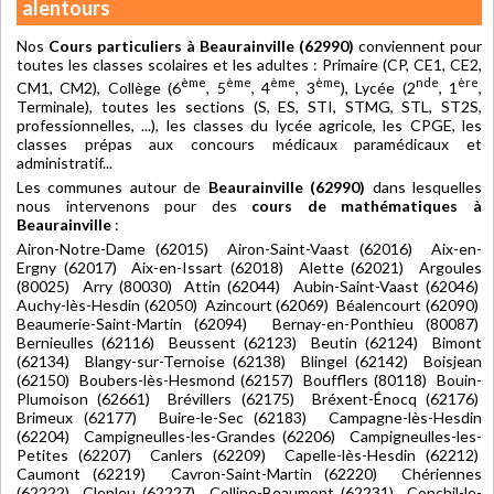
alentours
Nos
Cours particuliers à Beaurainville (62990)
conviennent pour
toutes les classes scolaires et les adultes : Primaire (CP, CE1, CE2,
ème
ème
ème
ème
nde
ère
CM1, CM2), Collège (6
, 5
, 4
, 3
), Lycée (2
, 1
,
Terminale), toutes les sections (S, ES, STI, STMG, STL, ST2S,
professionnelles, ...), les classes du lycée agricole, les CPGE, les
classes prépas aux concours médicaux paramédicaux et
administratif...
Les communes autour de
Beaurainville (62990)
dans lesquelles
nous intervenons pour des
cours de mathématiques à
Beaurainville
:
Airon-Notre-Dame (62015) Airon-Saint-Vaast (62016) Aix-en-
Ergny (62017) Aix-en-Issart (62018) Alette (62021) Argoules
(80025) Arry (80030) Attin (62044) Aubin-Saint-Vaast (62046)
Auchy-lès-Hesdin (62050) Azincourt (62069) Béalencourt (62090)
Beaumerie-Saint-Martin (62094) Bernay-en-Ponthieu (80087)
Bernieulles (62116) Beussent (62123) Beutin (62124) Bimont
(62134) Blangy-sur-Ternoise (62138) Blingel (62142) Boisjean
(62150) Boubers-lès-Hesmond (62157) Boufflers (80118) Bouin-
Plumoison (62661) Brévillers (62175) Bréxent-Énocq (62176)
Brimeux (62177) Buire-le-Sec (62183) Campagne-lès-Hesdin
(62204) Campigneulles-les-Grandes (62206) Campigneulles-les-
Petites (62207) Canlers (62209) Capelle-lès-Hesdin (62212)
Caumont (62219) Cavron-Saint-Martin (62220) Chériennes
(62222) Clenleu (62227) Colline-Beaumont (62231) Conchil-le-