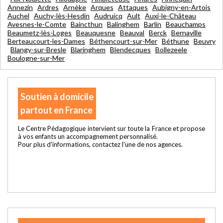
Annezin
Ardres
Arnèke
Arques
Attaques
Aubigny-en-Artois
Auchel
Auchy-lès-Hesdin
Audruicq
Ault
Auxi-le-Château
Avesnes-le-Comte
Baincthun
Balinghem
Barlin
Beauchamps
Beaumetz-lès-Loges
Beauquesne
Beauval
Berck
Bernaville
Berteaucourt-les-Dames
Béthencourt-sur-Mer
Béthune
Beuvry
Blangy-sur-Bresle
Blaringhem
Blendecques
Bollezeele
Boulogne-sur-Mer
Soutien à domicile
partout en France
Le Centre Pédagogique intervient sur toute la France et propose
à vos enfants un accompagnement personnalisé.
Pour plus d'informations, contactez l'une de nos agences.