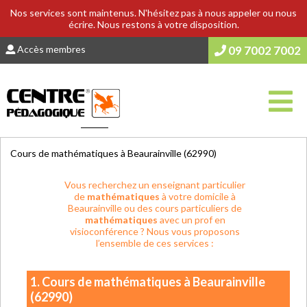
Nos services sont maintenus. N'hésitez pas à nous appeler ou nous
écrire. Nous restons à votre disposition.
Accès membres
09 7002 7002
Vous êtes ici :
Accueil
>
COURS & SOUTIEN SCOLAIRE
Cours de mathématiques à Beaurainville (62990)
Vous recherchez un enseignant particulier
de
mathématiques
à votre domicile à
Beaurainville ou des cours particuliers de
mathématiques
avec un prof en
visioconférence ? Nous vous proposons
l’ensemble de ces services :
1. Cours de mathématiques à Beaurainville
(62990)