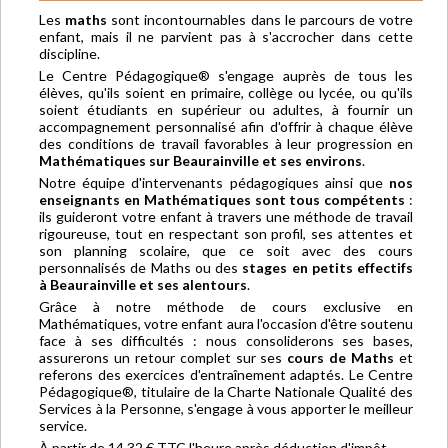
Les
maths
sont incontournables dans le parcours de votre
enfant, mais il ne parvient pas à s'accrocher dans cette
discipline.
Le Centre Pédagogique® s'engage auprès de tous les
élèves, qu'ils soient en primaire, collège ou lycée, ou qu'ils
soient étudiants en supérieur ou adultes, à fournir un
accompagnement personnalisé afin d'offrir à chaque élève
des conditions de travail favorables à leur progression en
Mathématiques sur Beaurainville et ses environs
.
Notre équipe d'intervenants pédagogiques ainsi que
nos
enseignants en Mathématiques sont tous compétents
:
ils guideront votre enfant à travers une méthode de travail
rigoureuse, tout en respectant son profil, ses attentes et
son planning scolaire, que ce soit avec des cours
personnalisés de Maths ou des
stages en petits effectifs
à Beaurainville et ses alentours
.
Grâce à notre méthode de cours exclusive en
Mathématiques, votre enfant aura l'occasion d'être soutenu
face à ses difficultés : nous consoliderons ses bases,
assurerons un retour complet sur ses
cours de Maths
et
referons des exercices d'entraînement adaptés. Le Centre
Pédagogique®, titulaire de la Charte Nationale Qualité des
Services à la Personne, s'engage à vous apporter le meilleur
service.
À partir de 14,32 € TTC l'heure après déduction d'impôt.