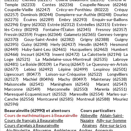
Temple (62233) Contes (62236) Coupelle-Neuve (62246)
Coupelle-Vieille (62247) Crécy-en-Ponthieu (80222) Créquy
(62257) Dominois (80244) Dompierre-sur-Authie (80248) Douriez
(62275) Écuires (62289) Embry (62293) Enquin-sur-Baillons
(62296) Ergny (62302) Estrée (62312) Estréelles (62315) Estrées-
lès-Crécy (80290) Fontaine-l'Étalon (62345) Fresnoy (62357)
Fressin (62359) Fruges (62364) Galametz (62365) Gennes-Ivergny
(62370) Gouy-Saint-André (62382) Grigny (62388) Guigny
(62395) Guisy (62398) Herly (62437) Hesdin (62447) Hesmond
(62449) Huby-Saint-Leu (62461) Hucqueliers (62463) Humbert
(62466) Incourt (62470) Inxent (62472) La Calotterie (62196) La
Loge (62521) La Madelaine-sous-Montreuil (62535) Labroye
(62481) Le Boisle (80109) Le Parcq (62647) Le Quesnoy-en-Artois
(62677) Lebiez (62492) Lépine (62499) Lespinoy (62501)
Ligescourt (80477) Loison-sur-Créquoise (62522) Longvilliers
(62527) Machiel (80496) Machy (80497) Maintenay (62538)
Maisoncelle (62541) Maninghem (62545) Marant (62547)
Marconne (62549) Marconnelle (62550) Marenla (62551)
Maresquel-Ecquemicourt (62552) Maresville (62554) Marles-sur-
Canche (62556) Montcavrel (62585) Montreuil (62588) Mouriez
(62596)
Beaurainville (62990) et alentours
Cours particuliers
Cours de mathématiques à Beaurainville
Abbeville
Ablain-Saint-
Cours de français à Beaurainville
Nazaire
Ailly-sur-Somme
Cours d'anglais à Beaurainville
Airaines
Aire-sur-la-Lys
Aix-Noulette
Allouagne
Ambleteuse
Andres
Annequin