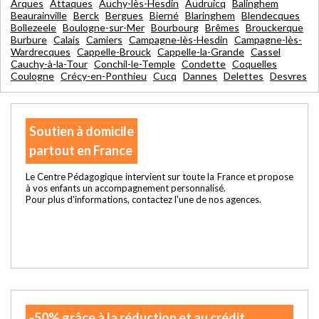
Arques
Attaques
Auchy-lès-Hesdin
Audruicq
Balinghem
Beaurainville
Berck
Bergues
Bierné
Blaringhem
Blendecques
Bollezeele
Boulogne-sur-Mer
Bourbourg
Brêmes
Brouckerque
Burbure
Calais
Camiers
Campagne-lès-Hesdin
Campagne-lès-
Wardrecques
Cappelle-Brouck
Cappelle-la-Grande
Cassel
Cauchy-à-la-Tour
Conchil-le-Temple
Condette
Coquelles
Coulogne
Crécy-en-Ponthieu
Cucq
Dannes
Delettes
Desvres
Soutien à domicile
partout en France
Le Centre Pédagogique intervient sur toute la France et propose
à vos enfants un accompagnement personnalisé.
Pour plus d'informations, contactez l'une de nos agences.
-50% grâce à la réduction et au crédit