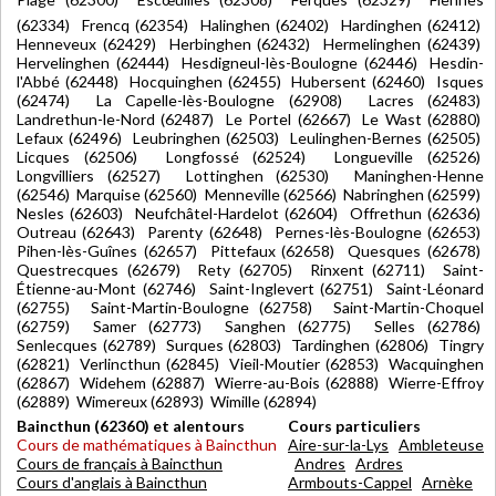
(62334) Frencq (62354) Halinghen (62402) Hardinghen (62412)
Henneveux (62429) Herbinghen (62432) Hermelinghen (62439)
Hervelinghen (62444) Hesdigneul-lès-Boulogne (62446) Hesdin-
l'Abbé (62448) Hocquinghen (62455) Hubersent (62460) Isques
(62474) La Capelle-lès-Boulogne (62908) Lacres (62483)
Landrethun-le-Nord (62487) Le Portel (62667) Le Wast (62880)
Lefaux (62496) Leubringhen (62503) Leulinghen-Bernes (62505)
Licques (62506) Longfossé (62524) Longueville (62526)
Longvilliers (62527) Lottinghen (62530) Maninghen-Henne
(62546) Marquise (62560) Menneville (62566) Nabringhen (62599)
Nesles (62603) Neufchâtel-Hardelot (62604) Offrethun (62636)
Outreau (62643) Parenty (62648) Pernes-lès-Boulogne (62653)
Pihen-lès-Guînes (62657) Pittefaux (62658) Quesques (62678)
Questrecques (62679) Rety (62705) Rinxent (62711) Saint-
Étienne-au-Mont (62746) Saint-Inglevert (62751) Saint-Léonard
(62755) Saint-Martin-Boulogne (62758) Saint-Martin-Choquel
(62759) Samer (62773) Sanghen (62775) Selles (62786)
Senlecques (62789) Surques (62803) Tardinghen (62806) Tingry
(62821) Verlincthun (62845) Vieil-Moutier (62853) Wacquinghen
(62867) Widehem (62887) Wierre-au-Bois (62888) Wierre-Effroy
(62889) Wimereux (62893) Wimille (62894)
Baincthun (62360) et alentours
Cours particuliers
Cours de mathématiques à Baincthun
Aire-sur-la-Lys
Ambleteuse
Cours de français à Baincthun
Andres
Ardres
Cours d'anglais à Baincthun
Armbouts-Cappel
Arnèke