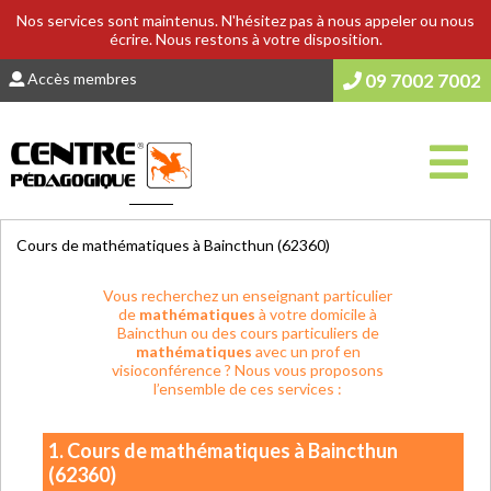
Nos services sont maintenus. N'hésitez pas à nous appeler ou nous
écrire. Nous restons à votre disposition.
Accès membres
09 7002 7002
Vous êtes ici :
Accueil
>
COURS & SOUTIEN SCOLAIRE
Cours de mathématiques à Baincthun (62360)
Vous recherchez un enseignant particulier
de
mathématiques
à votre domicile à
Baincthun ou des cours particuliers de
mathématiques
avec un prof en
visioconférence ? Nous vous proposons
l’ensemble de ces services :
1. Cours de mathématiques à Baincthun
(62360)