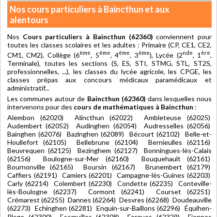
Nos cours particuliers à Baincthun et aux
alentours
Nos
Cours particuliers à Baincthun (62360)
conviennent pour
toutes les classes scolaires et les adultes : Primaire (CP, CE1, CE2,
ème
ème
ème
ème
nde
ère
CM1, CM2), Collège (6
, 5
, 4
, 3
), Lycée (2
, 1
,
Terminale), toutes les sections (S, ES, STI, STMG, STL, ST2S,
professionnelles, ...), les classes du lycée agricole, les CPGE, les
classes prépas aux concours médicaux paramédicaux et
administratif...
Les communes autour de
Baincthun (62360)
dans lesquelles nous
intervenons pour des
cours de mathématiques à Baincthun
:
Alembon (62020) Alincthun (62022) Ambleteuse (62025)
Audembert (62052) Audinghen (62054) Audresselles (62056)
Bainghen (62076) Bazinghen (62089) Bécourt (62102) Belle-et-
Houllefort (62105) Bellebrune (62104) Bernieulles (62116)
Beuvrequen (62125) Bezinghem (62127) Bonningues-lès-Calais
(62156) Boulogne-sur-Mer (62160) Bouquehault (62161)
Bournonville (62165) Boursin (62167) Brunembert (62179)
Caffiers (62191) Camiers (62201) Campagne-lès-Guines (62203)
Carly (62214) Colembert (62230) Condette (62235) Conteville-
lès-Boulogne (62237) Cormont (62241) Courset (62251)
Crémarest (62255) Dannes (62264) Desvres (62268) Doudeauville
(62273) Echinghen (62281) Enquin-sur-Baillons (62296) Équihen-
Plage (62300) Escœuilles (62308) Ferques (62329) Fiennes