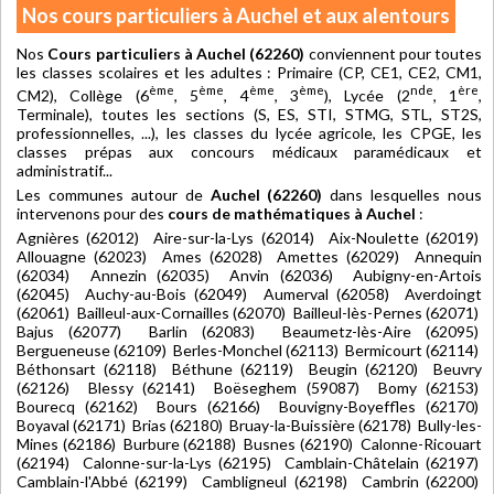
Nos cours particuliers à Auchel et aux alentours
Nos
Cours particuliers à Auchel (62260)
conviennent pour toutes
les classes scolaires et les adultes : Primaire (CP, CE1, CE2, CM1,
ème
ème
ème
ème
nde
ère
CM2), Collège (6
, 5
, 4
, 3
), Lycée (2
, 1
,
Terminale), toutes les sections (S, ES, STI, STMG, STL, ST2S,
professionnelles, ...), les classes du lycée agricole, les CPGE, les
classes prépas aux concours médicaux paramédicaux et
administratif...
Les communes autour de
Auchel (62260)
dans lesquelles nous
intervenons pour des
cours de mathématiques à Auchel
:
Agnières (62012) Aire-sur-la-Lys (62014) Aix-Noulette (62019)
Allouagne (62023) Ames (62028) Amettes (62029) Annequin
(62034) Annezin (62035) Anvin (62036) Aubigny-en-Artois
(62045) Auchy-au-Bois (62049) Aumerval (62058) Averdoingt
(62061) Bailleul-aux-Cornailles (62070) Bailleul-lès-Pernes (62071)
Bajus (62077) Barlin (62083) Beaumetz-lès-Aire (62095)
Bergueneuse (62109) Berles-Monchel (62113) Bermicourt (62114)
Béthonsart (62118) Béthune (62119) Beugin (62120) Beuvry
(62126) Blessy (62141) Boëseghem (59087) Bomy (62153)
Bourecq (62162) Bours (62166) Bouvigny-Boyeffles (62170)
Boyaval (62171) Brias (62180) Bruay-la-Buissière (62178) Bully-les-
Mines (62186) Burbure (62188) Busnes (62190) Calonne-Ricouart
(62194) Calonne-sur-la-Lys (62195) Camblain-Châtelain (62197)
Camblain-l'Abbé (62199) Cambligneul (62198) Cambrin (62200)