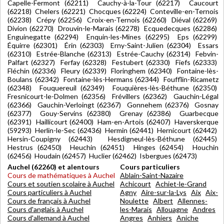
Capelle-Fermont (62211) Cauchy-à-la-Tour (62217) Caucourt
(62218) Chelers (62221) Chocques (62224) Conteville-en-Ternois
(62238) Crépy (62256) Croix-en-Ternois (62260) Diéval (62269)
Divion (62270) Drouvin-le-Marais (62278) Ecquedecques (62286)
Enguinegatte (62294) Enquin-les-Mines (62295) Eps (62299)
Équirre (62301) Érin (62303) Erny-Saint-Julien (62304) Essars
(62310) Estrée-Blanche (62313) Estrée-Cauchy (62314) Febvin-
Palfart (62327) Ferfay (62328) Festubert (62330) Fiefs (62333)
Fléchin (62336) Fleury (62339) Floringhem (62340) Fontaine-lès-
Boulans (62342) Fontaine-lès-Hermans (62344) Foufflin-Ricametz
(62348) Fouquereuil (62349) Fouquières-lès-Béthune (62350)
Fresnicourt-le-Dolmen (62356) Frévillers (62362) Gauchin-Légal
(62366) Gauchin-Verloingt (62367) Gonnehem (62376) Gosnay
(62377) Gouy-Servins (62380) Grenay (62386) Guarbecque
(62391) Haillicourt (62400) Ham-en-Artois (62407) Haverskerque
(59293) Herlin-le-Sec (62436) Hermin (62441) Hernicourt (62442)
Hersin-Coupigny (62443) Hesdigneul-lès-Béthune (62445)
Hestrus (62450) Heuchin (62451) Hinges (62454) Houchin
(62456) Houdain (62457) Huclier (62462) Isbergues (62473)
Auchel (62260) et alentours
Cours particuliers
Cours de mathématiques à Auchel
Ablain-Saint-Nazaire
Cours et soutien scolaire à Auchel
Achicourt
Achiet-le-Grand
Cours particuliers à Auchel
Agny
Aire-sur-la-Lys
Aix
Aix-
Cours de français à Auchel
Noulette
Albert
Allennes-
Cours d'anglais à Auchel
les-Marais
Allouagne
Andres
Cours d'allemand à Auchel
Angres
Anhiers
Aniche