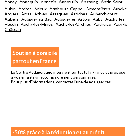
Annay
Annequin
Annezin
Annœullin
Anstaing
Anzin-Saint-
Aubin
Ardres
Arleux
Armbouts-Cappel
Armentières
Arnèke
Arques
Arras
Athies
Attaques
Attiches
Auberchicourt
Aubers
Aubigny-au-Bac
Aubigny-en-Artois
Auby
Auchy-lès-
Hesdin
Auchy-les-Mines
Auchy-lez-Orchies
Audruicq
Auxi-le-
Château
Soutien à domicile
partout en France
Le Centre Pédagogique intervient sur toute la France et propose
à vos enfants un accompagnement personnalisé.
Pour plus d'informations, contactez l'une de nos agences.
-50% grâce à la réduction et au crédit