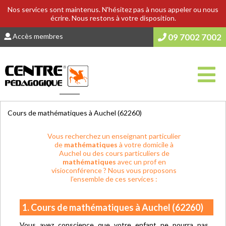
Nos services sont maintenus. N'hésitez pas à nous appeler ou nous
écrire. Nous restons à votre disposition.
Accès membres
09 7002 7002
Vous êtes ici :
Accueil
>
COURS & SOUTIEN SCOLAIRE
Cours de mathématiques à Auchel (62260)
Vous recherchez un enseignant particulier
de
mathématiques
à votre domicile à
Auchel ou des cours particuliers de
mathématiques
avec un prof en
visioconférence ? Nous vous proposons
l’ensemble de ces services :
1. Cours de mathématiques à Auchel (62260)
Vous avez conscience que votre enfant ne pourra pas