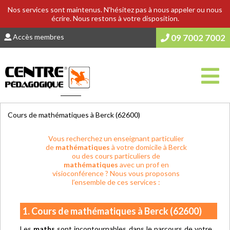
Nos services sont maintenus. N'hésitez pas à nous appeler ou nous
écrire. Nous restons à votre disposition.
Accès membres
09 7002 7002
Vous êtes ici :
Accueil
>
COURS & SOUTIEN SCOLAIRE
Cours de mathématiques à Berck (62600)
Vous recherchez un enseignant particulier
de
mathématiques
à votre domicile à Berck
ou des cours particuliers de
mathématiques
avec un prof en
visioconférence ? Nous vous proposons
l’ensemble de ces services :
1. Cours de mathématiques à Berck (62600)
Les
maths
sont incontournables dans le parcours de votre