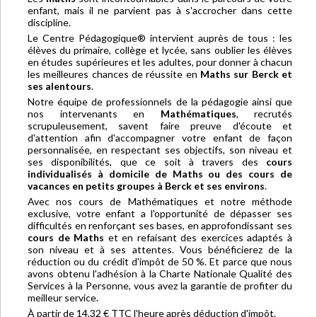
enfant, mais il ne parvient pas à s'accrocher dans cette
discipline.
Le Centre Pédagogique® intervient auprès de tous : les
élèves du primaire, collège et lycée, sans oublier les élèves
en études supérieures et les adultes, pour donner à chacun
les meilleures chances de réussite en
Maths sur Berck et
ses alentours
.
Notre équipe de professionnels de la pédagogie ainsi que
nos intervenants en
Mathématiques
, recrutés
scrupuleusement, savent faire preuve d'écoute et
d'attention afin d'accompagner votre enfant de façon
personnalisée, en respectant ses objectifs, son niveau et
ses disponibilités, que ce soit à travers des
cours
individualisés à domicile de Maths ou des cours de
vacances en petits groupes à Berck et ses environs
.
Avec nos cours de Mathématiques et notre méthode
exclusive, votre enfant a l'opportunité de dépasser ses
difficultés en renforçant ses bases, en approfondissant ses
cours de Maths
et en refaisant des exercices adaptés à
son niveau et à ses attentes. Vous bénéficierez de la
réduction ou du crédit d'impôt de 50 %. Et parce que nous
avons obtenu l'adhésion à la Charte Nationale Qualité des
Services à la Personne, vous avez la garantie de profiter du
meilleur service.
À partir de 14,32 € TTC l'heure après déduction d'impôt.