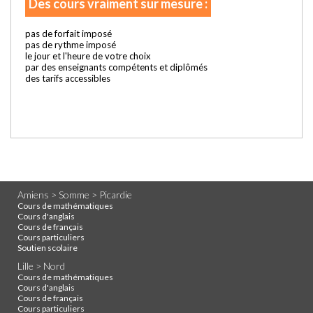
Des cours vraiment sur mesure :
pas de forfait imposé
pas de rythme imposé
le jour et l'heure de votre choix
par des enseignants compétents et diplômés
des tarifs accessibles
Amiens > Somme > Picardie
Cours de mathématiques
Cours d'anglais
Cours de français
Cours particuliers
Soutien scolaire
Lille > Nord
Cours de mathématiques
Cours d'anglais
Cours de français
Cours particuliers