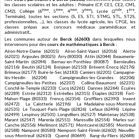
les classes scolaires et les adultes : Primaire (CP, CE1, CE2, CM1,
ème
ème
ème
ème
nde
ère
CM2), Collège (6
, 5
, 4
, 3
), Lycée (2
, 1
,
Terminale), toutes les sections (S, ES, STI, STMG, STL, ST2S,
professionnelles, ...), les classes du lycée agricole, les CPGE, les
classes prépas aux concours médicaux paramédicaux et
administratif...
Les communes autour de
Berck (62600)
dans lesquelles nous
intervenons pour des
cours de mathématiques à Berck
:
Airon-Notre-Dame (62015) Airon-Saint-Vaast (62016) Alette
(62021) Argoules (80025) Arry (80030) Attin (62044) Beaumerie-
Saint-Martin (62094) Bernay-en-Ponthieu (80087) Bernieulles
(62116) Beutin (62124) Boisjean (62150) Bréxent-Énocq (62176)
Brimeux (62177) Buire-le-Sec (62183) Camiers (62201) Campagne-
lès-Hesdin (62204) Campigneulles-les-Grandes (62206)
Campigneulles-les-Petites (62207) Colline-Beaumont (62231)
Conchil-le-Temple (62233) Cucq (62261) Dannes (62264) Écuires
(62289) Estrée (62312) Estréelles (62315) Étaples (62318) Fort-
Mahon-Plage (80333) Frencq (62354) Groffliers (62390) Inxent
(62472) La Calotterie (62196) La Madelaine-sous-Montreuil
(62535) Le Touquet-Paris-Plage (62826) Lefaux (62496) Lépine
(62499) Lespinoy (62501) Longvilliers (62527) Maintenay (62538)
Marant (62547) Marenla (62551) Maresville (62554) Marles-sur-
Canche (62556) Merlimont (62571) Montcavrel (62585) Montreuil
(62588) Nampont (80580) Nempont-Saint-Firmin (62602) Neuville-
sous-Montreuil (62610) Quend (80649) Rang-du-Fliers (62688)