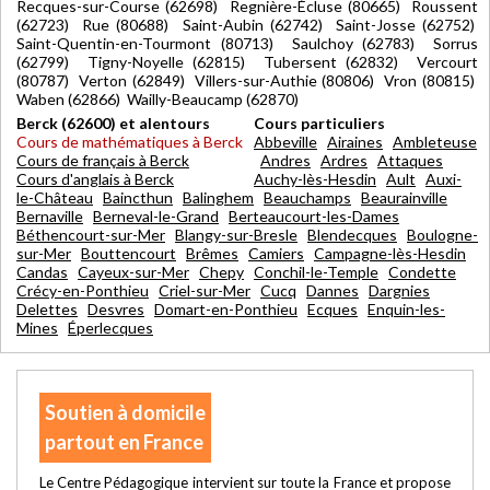
Recques-sur-Course (62698) Regnière-Écluse (80665) Roussent
(62723) Rue (80688) Saint-Aubin (62742) Saint-Josse (62752)
Saint-Quentin-en-Tourmont (80713) Saulchoy (62783) Sorrus
(62799) Tigny-Noyelle (62815) Tubersent (62832) Vercourt
(80787) Verton (62849) Villers-sur-Authie (80806) Vron (80815)
Waben (62866) Wailly-Beaucamp (62870)
Berck (62600) et alentours
Cours particuliers
Cours de mathématiques à Berck
Abbeville
Airaines
Ambleteuse
Cours de français à Berck
Andres
Ardres
Attaques
Cours d'anglais à Berck
Auchy-lès-Hesdin
Ault
Auxi-
le-Château
Baincthun
Balinghem
Beauchamps
Beaurainville
Bernaville
Berneval-le-Grand
Berteaucourt-les-Dames
Béthencourt-sur-Mer
Blangy-sur-Bresle
Blendecques
Boulogne-
sur-Mer
Bouttencourt
Brêmes
Camiers
Campagne-lès-Hesdin
Candas
Cayeux-sur-Mer
Chepy
Conchil-le-Temple
Condette
Crécy-en-Ponthieu
Criel-sur-Mer
Cucq
Dannes
Dargnies
Delettes
Desvres
Domart-en-Ponthieu
Ecques
Enquin-les-
Mines
Éperlecques
Soutien à domicile
partout en France
Le Centre Pédagogique intervient sur toute la France et propose