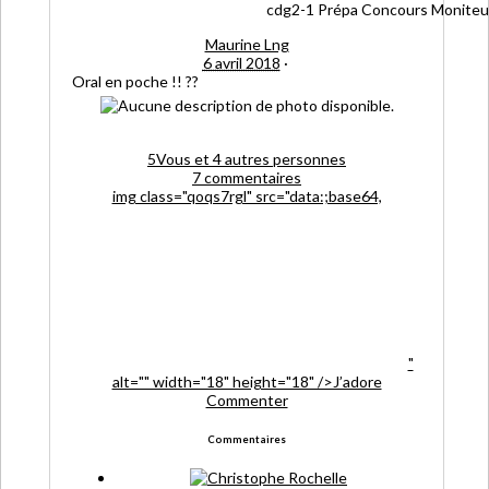
Maurine Lng
6 avril 2018
·
Oral en poche !!
?
?
5
Vous et 4 autres personnes
7 commentaires
img class="qoqs7rgl" src="data:;base64,
"
alt="" width="18" height="18" />J’adore
Commenter
Commentaires