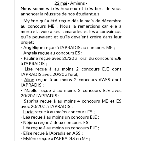
22 mai
·
Amiens
·
Nous sommes très heureux et très fiers de vous
annoncer la réussite de nos étudiant.e.s :
- Mylène qui a été reçue dès le mois de décembre
au concours ME ! Nous la remercions car elle a
montré la voie à ses camarades et les a convaincus
qu'ils pouvaient et qu'ils devaient croire dans leur
projet;
- Angélique reçue à l'APRADIS au concours ME ;
-
Angela
reçue au concours ES ;
- Pauline reçue avec 20/20 à l'oral du concours EJE
à l'APRADIS ;
-
Lise
reçue à au moins 2 concours EJE dont
l'APRADIS avec 20/20 à l'oral;
-
Aline
reçue à au moins 2 concours d'ASS dont
l'APRADIS ;
- Maëlle reçue à au moins 2 concours EJE avec
20/20 à l'APRADIS ;
-
Sabrina
reçue à au moins 4 concours ME et ES
avec 20/20 à à l'APRADIS ;
-
Lucie
reçue à au moins concours ES ;
-
Léa
reçue à au moins un concours EJE ;
- Néjoua reçue à deux concours ES ;
-
Léa
reçue à au moins un concours EJE ;
-
Elise
reçue à l'Apradis en ASS ;
- Myléne reçue à l'APRADIS en ME ;