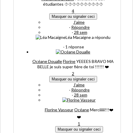
étudiantes
⯑
⯑
⯑
⯑
⯑
⯑
⯑
⯑
⯑
⯑
4
Masquer ou signaler ceci
J’aime
·
Répondre
·
28 sem
Léa Macaigne a répondu
· 1 réponse
Océane Doualle
Florine
YEEEES BRAVO MA
BELLE je suis super fière de toi !!!!!!
❤️
2
Masquer ou signaler ceci
J’aime
·
Répondre
·
28 sem
Florine Vasseur
Océane
Merciiiiii!!!
❤️
❤️
1
Masquer ou signaler ceci