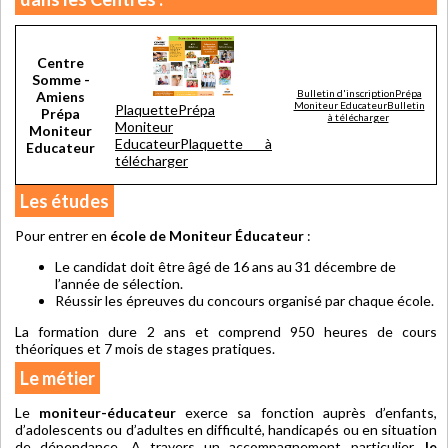
Centre
Somme -
Bulletin d'inscriptionPrépa
Amiens
Moniteur EducateurBulletin
PlaquettePrépa
Prépa
à télécharger
Moniteur
Moniteur
EducateurPlaquette à
Educateur
télécharger
Les études
Pour entrer en
école de Moniteur Éducateur
:
Le candidat doit être âgé de 16 ans au 31 décembre de
l’année de sélection.
Réussir les épreuves du concours organisé par chaque école.
La formation dure 2 ans et comprend 950 heures de cours
théoriques et 7 mois de stages pratiques.
Le métier
Le
moniteur-éducateur
exerce sa fonction auprès d’enfants,
d’adolescents ou d’adultes en difficulté, handicapés ou en situation
de dépendance. A travers un accompagnement particulier,
le