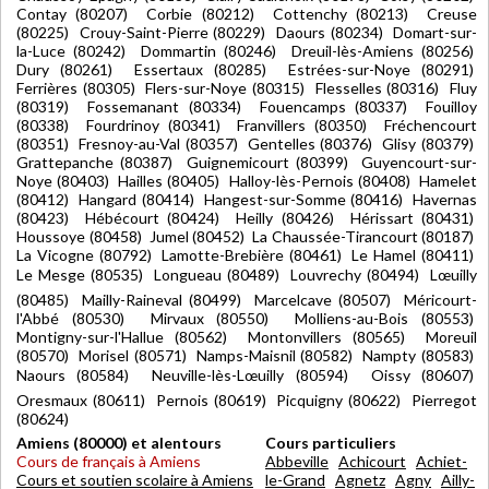
Contay (80207) Corbie (80212) Cottenchy (80213) Creuse
(80225) Crouy-Saint-Pierre (80229) Daours (80234) Domart-sur-
la-Luce (80242) Dommartin (80246) Dreuil-lès-Amiens (80256)
Dury (80261) Essertaux (80285) Estrées-sur-Noye (80291)
Ferrières (80305) Flers-sur-Noye (80315) Flesselles (80316) Fluy
(80319) Fossemanant (80334) Fouencamps (80337) Fouilloy
(80338) Fourdrinoy (80341) Franvillers (80350) Fréchencourt
(80351) Fresnoy-au-Val (80357) Gentelles (80376) Glisy (80379)
Grattepanche (80387) Guignemicourt (80399) Guyencourt-sur-
Noye (80403) Hailles (80405) Halloy-lès-Pernois (80408) Hamelet
(80412) Hangard (80414) Hangest-sur-Somme (80416) Havernas
(80423) Hébécourt (80424) Heilly (80426) Hérissart (80431)
Houssoye (80458) Jumel (80452) La Chaussée-Tirancourt (80187)
La Vicogne (80792) Lamotte-Brebière (80461) Le Hamel (80411)
Le Mesge (80535) Longueau (80489) Louvrechy (80494) Lœuilly
(80485) Mailly-Raineval (80499) Marcelcave (80507) Méricourt-
l'Abbé (80530) Mirvaux (80550) Molliens-au-Bois (80553)
Montigny-sur-l'Hallue (80562) Montonvillers (80565) Moreuil
(80570) Morisel (80571) Namps-Maisnil (80582) Nampty (80583)
Naours (80584) Neuville-lès-Lœuilly (80594) Oissy (80607)
Oresmaux (80611) Pernois (80619) Picquigny (80622) Pierregot
(80624)
Amiens (80000) et alentours
Cours particuliers
Cours de français à Amiens
Abbeville
Achicourt
Achiet-
Cours et soutien scolaire à Amiens
le-Grand
Agnetz
Agny
Ailly-