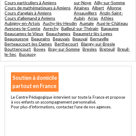
Cours particuliers à Amiens
sur-Noye
Ailly-sur-Somme
Cours de mathématiques à Amiens
Airaines
Albert
Allonne
Cours d'anglais à Amiens
Ansauvillers
Anzin-Saint-
Cours d'allemand à Amiens
Aubin
Arras
Athies
Aubigny-en-Artois
Auchy-lès-Hesdin
Aumale
Auxi-le-Château
Avesnes-le-Comte
Avrechy
Bailleul-sur-Thérain
Bapaume
Beaucamps-le-Vieux
Beauchamps
Beaumetz-lès-Loges
Beauquesne
Beaurains
Beauvais
Beauval
Bernaville
Berteaucourt-les-Dames
Berthecourt
Blangy-sur-Bresle
Bouttencourt
Boves
Bray-sur-Somme
Bresles
Breteuil
Breuil-
le-Sec
Bucquoy
Soutien à domicile
partout en France
Le Centre Pédagogique intervient sur toute la France et propose
à vos enfants un accompagnement personnalisé.
Pour plus d'informations, contactez l'une de nos agences.