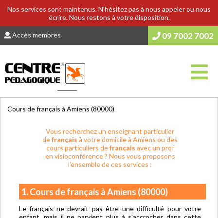
Nos services sont maintenus. N'hésitez pas à nous appeler ou nous
écrire. Nous restons à votre disposition.
Accès membres
09 7002 7002
Vous êtes ici :
Accueil
>
COURS & SOUTIEN SCOLAIRE
Cours de français à Amiens (80000)
Vous recherchez un enseignant particulier
de
français
à votre domicile à Amiens ou des
cours particuliers de
français
avec un prof
en visioconférence ? Nous vous proposons
l’ensemble de ces services :
1. Cours de français à Amiens (80000)
Le français ne devrait pas être une difficulté pour votre
enfant, mais il ne parvient plus à s'accrocher dans cette