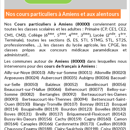
Nos cours particuliers à Amiens et aux alentours
Nos
Cours particuliers à Amiens (80000)
conviennent pour
toutes les classes scolaires et les adultes : Primaire (CP, CE1, CE2,
ème
ème
ème
ème
nde
ère
CM1, CM2), Collège (6
, 5
, 4
, 3
), Lycée (2
, 1
,
Terminale), toutes les sections (S, ES, STI, STMG, STL, ST2S,
professionnelles, ...), les classes du lycée agricole, les CPGE, les
classes prépas aux concours médicaux paramédicaux et
administratif...
Les communes autour de
Amiens (80000)
dans lesquelles nous
intervenons pour des
cours de français à Amiens
:
Ailly-sur-Noye (80010) Ailly-sur-Somme (80011) Allonville (80020)
Argoeuves (80024) Aubercourt (80035) Aubigny (80036) Bacouel-
sur-Selle (80050) Baizieux (80052) Bavelincourt (80056)
Beaucourt-sur-l'Hallue (80066) Béhencourt (80077) Belloy-sur-
Somme (80082) Bertangles (80092) Berteaucourt-les-Dames
(80093) Berteaucourt-lès-Thennes (80094) Bettencourt-Saint-
Ouen (80100) Blangy-Tronville (80107) Bonnay (80112) Bosquel
(80114) Bougainville (80119) Bourdon (80123) Bovelles (80130)
Boves (80131) Breilly (80137) Briquemesnil-Floxicourt (80142)
Bussy-lès-Daours (80156) Cachy (80159) Cagny (80160) Camon
(80164) Canaples (80166) Cardonnette (80173) Cavillon (80180)
Chaussoy-Epagny (80188) Clairy-Saulchoix (80198) Coisy (80202)