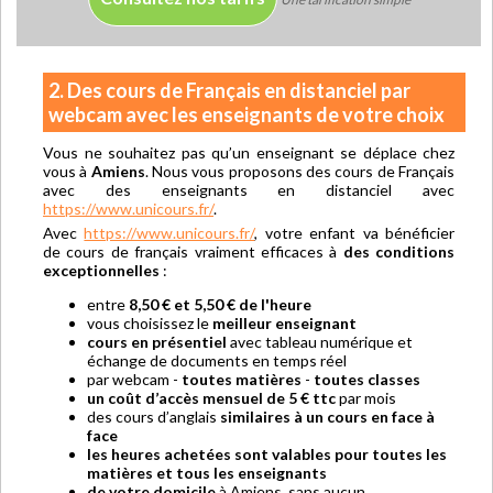
2. Des cours de Français en distanciel par
webcam avec les enseignants de votre choix
Vous ne souhaitez pas qu’un enseignant se déplace chez
vous à
Amiens
. Nous vous proposons des cours de Français
avec des enseignants en distanciel avec
https://www.unicours.fr/
.
Avec
https://www.unicours.fr/
, votre enfant va bénéficier
de cours de français vraiment efficaces à
des conditions
exceptionnelles
:
entre
8,50 € et 5,50 € de l'heure
vous choisissez le
meilleur enseignant
cours en présentiel
avec tableau numérique et
échange de documents en temps réel
par webcam -
toutes matières
-
toutes classes
un coût d’accès mensuel de 5 € ttc
par mois
des cours d’anglais
similaires à un cours en face à
face
les heures achetées sont valables pour toutes les
matières et tous les enseignants
de votre domicile
à Amiens, sans aucun