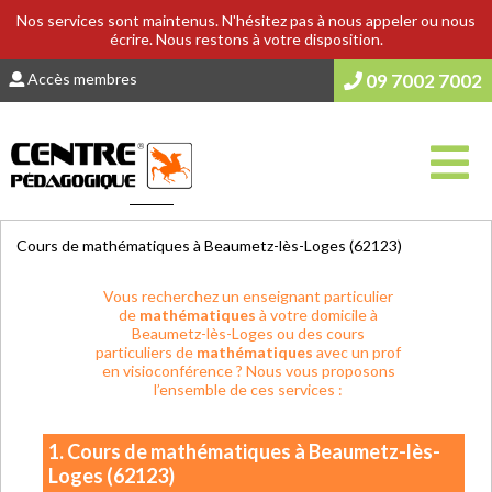
Nos services sont maintenus. N'hésitez pas à nous appeler ou nous
écrire. Nous restons à votre disposition.
Accès membres
09 7002 7002
Vous êtes ici :
Accueil
>
COURS & SOUTIEN SCOLAIRE
Cours de mathématiques à Beaumetz-lès-Loges (62123)
Vous recherchez un enseignant particulier
de
mathématiques
à votre domicile à
Beaumetz-lès-Loges ou des cours
particuliers de
mathématiques
avec un prof
en visioconférence ? Nous vous proposons
l’ensemble de ces services :
1. Cours de mathématiques à Beaumetz-lès-
Loges (62123)