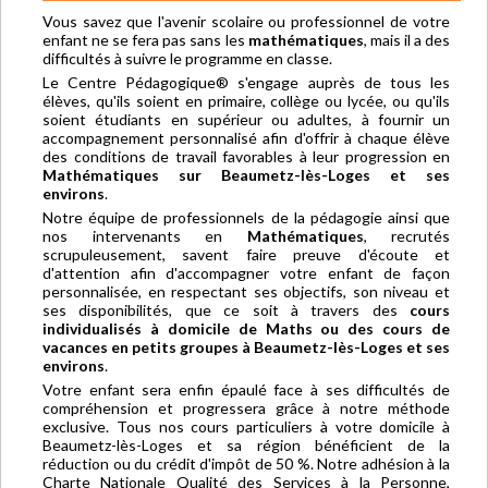
Vous savez que l'avenir scolaire ou professionnel de votre
enfant ne se fera pas sans les
mathématiques
, mais il a des
difficultés à suivre le programme en classe.
Le Centre Pédagogique® s'engage auprès de tous les
élèves, qu'ils soient en primaire, collège ou lycée, ou qu'ils
soient étudiants en supérieur ou adultes, à fournir un
accompagnement personnalisé afin d'offrir à chaque élève
des conditions de travail favorables à leur progression en
Mathématiques sur Beaumetz-lès-Loges et ses
environs
.
Notre équipe de professionnels de la pédagogie ainsi que
nos intervenants en
Mathématiques
, recrutés
scrupuleusement, savent faire preuve d'écoute et
d'attention afin d'accompagner votre enfant de façon
personnalisée, en respectant ses objectifs, son niveau et
ses disponibilités, que ce soit à travers des
cours
individualisés à domicile de Maths ou des cours de
vacances en petits groupes à Beaumetz-lès-Loges et ses
environs
.
Votre enfant sera enfin épaulé face à ses difficultés de
compréhension et progressera grâce à notre méthode
exclusive. Tous nos cours particuliers à votre domicile à
Beaumetz-lès-Loges et sa région bénéficient de la
réduction ou du crédit d'impôt de 50 %. Notre adhésion à la
Charte Nationale Qualité des Services à la Personne,