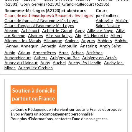
(62381) Gouy-Servins (62380) Grand-Rullecourt (62385)
Beaumetz-lès-Loges (62123) et alentours
Cours
Cours de mathématiques à Beaumetz-lès-Loges
particuliers
Cours de français à Beaumetz-lès-Loges
Abbeville
Ablain-
Cours d'anglais à Beaumetz-lès-Loges
Saint-Nazaire
Abscon
Achicourt
Achiet-le-Grand
Agny
Ailly-sur-Noye
Ailly-
sur-Somme
Airaines
Aire-sur-la-Lys
Aix
Aix-Noulette
Albert
Allennes-les-Marais
Allouagne
Amiens
Angres
Anhiers
Aniche
Annay
Annequin
Annezin
Annœullin
Anstaing
Anzin-Saint-
Aubin
Arleux
Armentières
Arras
Athies
Attiches
Auberchicourt
Aubers
Aubigny-au-Bac
Aubigny-en-Artois
Aubry-du-Hainaut
Auby
Auchel
Auchy-lès-Hesdin
Auchy-les-
Mines
Auchy-lez-Orchies
Soutien à domicile
partout en France
Le Centre Pédagogique intervient sur toute la France et propose
à vos enfants un accompagnement personnalisé.
Pour plus d'informations, contactez l'une de nos agences.