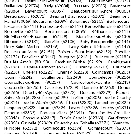
(62068) Bailleul-Sir-Berthoult (62073) Bailleulmont (62072)
Bailleulval (62074) Barly (62084) Basseux (62085) Bavincourt
(62086) Bayencourt (80057) Beaucourt-sur-l'Ancre (80065)
Beaudricourt (62091) Beaufort-Blavincourt (62092) Beaumont-
Hamel (80069) Beaurains (62099) Béhagnies (62103) Berlencourt-
le-Cauroy (62111) Berles-au-Bois (62112) Berles-Monchel (62113)
Berneville (62115) Bertrancourt (80095) Béthonsart (62118)
Biefvillers-lès-Bapaume (62129) Bienvillers-au-Bois (62130)
Bihucourt (62131) Blairville (62135) Boiry-Becquerelle (62144)
Boiry-Saint-Martin (62146) Boiry-Sainte-Rictrude (62147)
Boisleux-au-Mont (62151) Boisleux-Saint-Marc (62152) Boyelles
(62172) Brévillers (80140) Bucquoy (62181) Bullecourt (62185)
Bus-lès-Artois (80153) Camblain-l'Abbé (62199) Cambligneul
(62198) Capelle-Fermont (62211) Carency (62213) Caucourt
(62218) Chelers (62221) Cherisy (62223) Colincamps (80203)
Couin (62242) Coullemont (62243) Courcelette (80216)
Courcelles-au-Bois (80217) Courcelles-le-Comte (62248)
Couturelle (62253) Croisilles (62259) Dainville (62263) Denier
(62266) Douchy-lès-Ayette (62272) Duisans (62279) Écoust-
Saint-Mein (62285) Écurie (62290) Ervillers (62306) Estrée-Cauchy
(62314) Estrée-Wamin (62316) Étrun (62320) Famechon (62322)
Fampoux (62323) Farbus (62324) Favreuil (62326) Feuchy (62331)
Ficheux (62332) Foncquevillers (62341) Fontaine-lès-Croisilles
(62343) Fosseux (62347) Frévin-Capelle (62363) Gaudiempré
(62368) Gavrelle (62369) Givenchy-en-Gohelle (62371) Givenchy-
le-Noble (62372) Gomiécourt (62374) Gommecourt (62375)
Gouves (62378) Gouy-en-Artois (62379) Gouy-en-Ternois