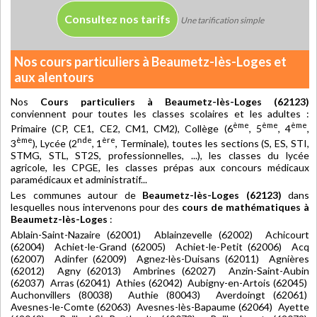
Consultez nos tarifs
Une tarification simple
Nos cours particuliers à Beaumetz-lès-Loges et
aux alentours
Nos
Cours particuliers à Beaumetz-lès-Loges (62123)
conviennent pour toutes les classes scolaires et les adultes :
ème
ème
ème
Primaire (CP, CE1, CE2, CM1, CM2), Collège (6
, 5
, 4
,
ème
nde
ère
3
), Lycée (2
, 1
, Terminale), toutes les sections (S, ES, STI,
STMG, STL, ST2S, professionnelles, ...), les classes du lycée
agricole, les CPGE, les classes prépas aux concours médicaux
paramédicaux et administratif...
Les communes autour de
Beaumetz-lès-Loges (62123)
dans
lesquelles nous intervenons pour des
cours de mathématiques à
Beaumetz-lès-Loges
:
Ablain-Saint-Nazaire (62001) Ablainzevelle (62002) Achicourt
(62004) Achiet-le-Grand (62005) Achiet-le-Petit (62006) Acq
(62007) Adinfer (62009) Agnez-lès-Duisans (62011) Agnières
(62012) Agny (62013) Ambrines (62027) Anzin-Saint-Aubin
(62037) Arras (62041) Athies (62042) Aubigny-en-Artois (62045)
Auchonvillers (80038) Authie (80043) Averdoingt (62061)
Avesnes-le-Comte (62063) Avesnes-lès-Bapaume (62064) Ayette