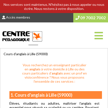
Nos services sont maintenus. N'hésitez pas à nous appeler ou nous
écrire. Nous restons à votre disposition.
Accès membres
09 7002 7002
Vous êtes ici :
Accueil
>
COURS & SOUTIEN SCOLAIRE
Cours d'anglais à Lille (59000)
Vous recherchez un enseignant particulier
en
anglais
à votre domicile à Lille ou des
cours particuliers d'
anglais
avec un prof en
visioconférence ? Nous vous proposons
l’ensemble de ces services :
1. Cours d'anglais à Lille (59000)
Élèves, étudiants ou adultes, maîtriser l'anglais est
essentiel pour réussir sa scolarité ou sa carrière. Pourtant,