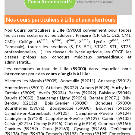
Consultez nos tarifs
Une tarification simple
Nos cours particuliers à Lille et aux alentours
Nos
Cours particuliers à Lille (59000)
conviennent pour toutes
les classes scolaires et les adultes : Primaire (CP, CE1, CE2, CM1,
ème
ème
ème
ème
nde
ère
CM2), Collège (6
, 5
, 4
, 3
), Lycée (2
, 1
,
Terminale), toutes les sections (S, ES, STI, STMG, STL, ST2S,
professionnelles, ...), les classes du lycée agricole, les CPGE, les
classes prépas aux concours médicaux paramédicaux et
administratif...
Les communes autour de
Lille (59000)
dans lesquelles nous
intervenons pour des
cours d'anglais à Lille
:
Allennes-les-Marais (59005) Annœullin (59011) Anstaing (59013)
Armentières (59017) Attiches (59022) Aubers (59025) Auchy-lez-
Orchies (59029) Avelin (59034) Bachy (59042) Baisieux (59044)
Bauvin (59052) Beaucamps-Ligny (59056) Bersée (59071) Billy-
Berclau (62132) Bois-Grenier (59088) Bondues (59090)
Bourghelles (59096) Bousbecque (59098) Bouvines (59106)
Camphin-en-Carembault (59123) Camphin-en-Pévèle (59124)
Capinghem (59128) Cappelle-en-Pévèle (59129) Carnin (59133)
Carvin (62215) Chemy (59145) Chéreng (59146) Cobrieux (59150)
Comines (59152) Croix (59163) Cysoing (59168) Deûlémont
(59173) Don (59670) Emmerin (59193) Englos (59195) Ennetières-