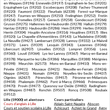
en-Weppes (59196) Ennevelin (59197) Erquinghem-le-Sec (59201)
Erquinghem-Lys (59202) Escobecques (59208) Faches-Thumesnil
(59220) Faumont (59222) Fleurbaix (62338) Forest-sur-Marque
(59247) Fournes-en-Weppes (59250) Frelinghien (59252) Fretin
(59256) Fromelles (59257) Genech (59258) Gondecourt (59266)
Gruson (59275) Hallennes-lez-Haubourdin (59278) Halluin (59279)
Hantay (59281) Haubourdin (59286) Hem (59299) Herlies (59303)
Herrin (59304) Houplin-Ancoisne (59316) Houplines (59317) Illies
(59320) La Chapelle-d'Armentières (59143) La Madeleine (59368)
La Neuville (59427) Lambersart (59328) Lannoy (59332) Le Maisnil
(59371) Leers (59339) Lesquin (59343) Lezennes (59346)
Libercourt (62907) Linselles (59352) Lompret (59356) Loos
(59360) Louvil (59364) Lys-lez-Lannoy (59367) Marcq-en-Barœul
(59378) Marquette-lez-Lille (59386) Marquillies (59388) Mérignies
(59398) Meurchin (62573) Mons-en-Barœul (59410) Mons-en-
Pévèle (59411) Mouvaux (59421) Neuville-en-Ferrain (59426)
Nieppe (59431) Nomain (59435) Noyelles-lès-Seclin (59437)
Oignies (62637) Pérenchies (59457) Péronne-en-Mélantois
(59458) Phalempin (59462) Pont-à-Marcq (59466) Prémesques
(59470) Provin (59477) Quesnoy-sur-Deûle (59482) Radinghem-
en-Weppes (59487) Ronchin (59507) Roncq (59508) Roubaix
(59512)
Lille (59000) et alentours
Cours particuliers
Cours d'anglais à Lille
Ablain-Saint-Nazaire
Abscon
Cours et soutien scolaire à Lille
Achicourt
Achiet-le-Grand
Agny