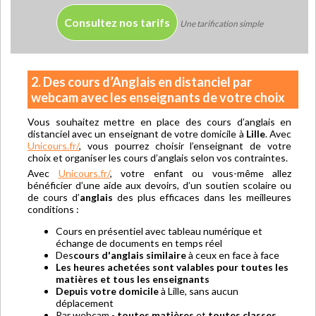
Consultez nos tarifs
Une tarification simple
2. Des cours d’Anglais en distanciel par
webcam avec les enseignants de votre choix
Vous souhaitez mettre en place des cours d’anglais en
distanciel avec un enseignant de votre domicile à
Lille
. Avec
Unicours.fr/
, vous pourrez choisir l’enseignant de votre
choix et organiser les cours d’anglais selon vos contraintes.
Avec
Unicours.fr/
, votre enfant ou vous-même allez
bénéficier d’une aide aux devoirs, d’un soutien scolaire ou
de cours d’
anglais
des plus efficaces dans les meilleures
conditions :
Cours en présentiel avec tableau numérique et
échange de documents en temps réel
Des
cours d'anglais similaire
à ceux en face à face
Les heures achetées sont valables pour toutes les
matières et tous les enseignants
Depuis votre domicile
à Lille, sans aucun
déplacement
Par webcam -
toutes matières
et
toutes classes