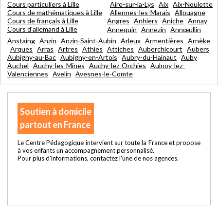
Cours particuliers à Lille
Aire-sur-la-Lys
Aix
Aix-Noulette
Cours de mathématiques à Lille
Allennes-les-Marais
Allouagne
Cours de français à Lille
Angres
Anhiers
Aniche
Annay
Cours d'allemand à Lille
Annequin
Annezin
Annœullin
Anstaing
Anzin
Anzin-Saint-Aubin
Arleux
Armentières
Arnèke
Arques
Arras
Artres
Athies
Attiches
Auberchicourt
Aubers
Aubigny-au-Bac
Aubigny-en-Artois
Aubry-du-Hainaut
Auby
Auchel
Auchy-les-Mines
Auchy-lez-Orchies
Aulnoy-lez-
Valenciennes
Avelin
Avesnes-le-Comte
Soutien à domicile
partout en France
Le Centre Pédagogique intervient sur toute la France et propose
à vos enfants un accompagnement personnalisé.
Pour plus d'informations, contactez l'une de nos agences.