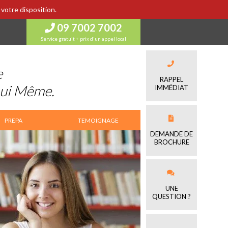
votre disposition.
09 7002 7002
Service gratuit + prix d'un appel local
e
RAPPEL
Lui Même.
IMMÉDIAT
PREPA
TEMOIGNAGE
DEMANDE DE
BROCHURE
UNE
QUESTION ?