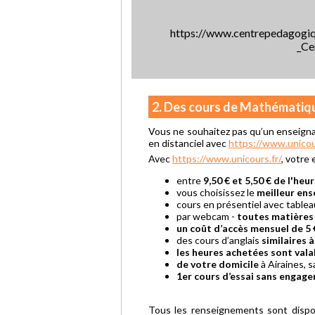
https://www.centrepedagogiqu
_Ce
2. Des cours de Mathématiq
Vous ne souhaitez pas qu’un enseign
en distanciel avec
https://www.unicour
Avec
https://www.unicours.fr/
, votre
entre
9,50 € et 5,50 € de l'heu
vous choisissez le
meilleur ens
cours en présentiel avec tabl
par webcam -
toutes matières
un coût d’accès mensuel de 5 
des cours d’anglais
similaires à
les heures achetées sont vala
de votre domicile
à Airaines, 
1er cours d’essai sans engag
Tous les renseignements sont dispo