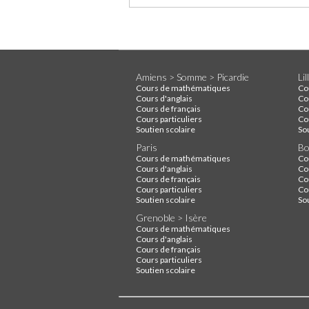
Amiens > Somme > Picardie
Li
Cours de mathématiques
Co
Cours d'anglais
Co
Cours de français
Co
Cours particuliers
Cou
Soutien scolaire
So
Paris
Bo
Cours de mathématiques
Co
Cours d'anglais
Co
Cours de français
Co
Cours particuliers
Cou
Soutien scolaire
So
Grenoble > Isère
Cours de mathématiques
Cours d'anglais
Cours de français
Cours particuliers
Soutien scolaire