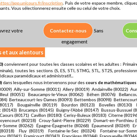
ttps://app.unicours.fr/inscription
. Puis de votre espace membre, cliquez
ants. Vous sélectionnerez ensuite celle ou celui de votre choix.
vrez votre
Contactez-nous
Sans
Cons
engagement
s et aux alentours
0)
conviennent pour toutes les classes scolaires et les adultes : Primai
minale), toutes les sections (S, ES, STI, STMG, STL, ST2S, professionnell
icaux paramédicaux et administratif...
0)
dans lesquelles nous intervenons pour des
cours de mathématiques 
 (80009) Ailly-sur-Somme (80011) Allery (80019) Andainville (80022) 
leul (80051) Beaucamps-le-Vieux (80062) Béhen (80076) Bellancour
084) Berteaucourt-les-Dames (80093) Bettembos (80098) Bettencourt
0117) Bougainville (80119) Bourdon (80123) Bovelles (80130) Br
rt (80143) Brucamps (80145) Buigny-l'Abbé (80147) Bussus-Bussuel (
Caours (80171) Cavillon (80180) Cerisy-Buleux (80183) Citerne (8019
Moyencourt (80218) Crouy-Saint-Pierre (80229) Domart-en-Ponthieu 
ur-Somme (80262) Épagne-Épagnette (80268) Épaumesnil (80269) Erc
 (80318) Fluy (80319) Fontaine-le-Sec (80324) Fontaine-sur-Som
oy (80341) Framicourt (80343) Francières (80344) Franqueville (80346