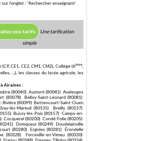
 sur l’onglet : ‘Rechercher enseignant’
ultez nos tarifs
Une tarification
simple
ème
re (CP, CE1, CE2, CM1, CM2), Collège (6
,
es, ...), les classes du lycée agricole, les
à Airaines
:
Aumâtre (80040) Aumont (80041) Avelesges
t (80078) Belloy-Saint-Léonard (80081)
-Rivière (80099) Bettencourt-Saint-Ouen
ay-lès-Mareuil (80135) Breilly (80137)
80155) Bussy-lès-Poix (80157) Camps-en-
6) Cocquerel (80200) Condé-Folie (80205)
(80241) Domqueur (80249) Doudelainville
ourt (80280) Ergnies (80281) Érondelle
me (80328) Forceville-en-Vimeu (80330)
) Fransu (80348) Fresnes-Tilloloy (80354)