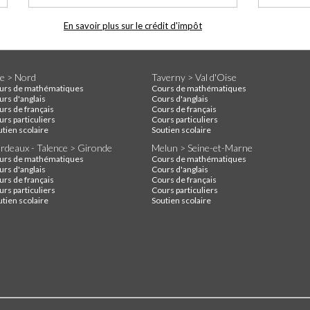
En savoir plus sur le crédit d'impôt
lle > Nord
Taverny > Val d'Oise
urs de mathématiques
Cours de mathématiques
urs d'anglais
Cours d'anglais
urs de français
Cours de français
rs particuliers
Cours particuliers
utien scolaire
Soutien scolaire
rdeaux - Talence > Gironde
Melun > Seine-et-Marne
urs de mathématiques
Cours de mathématiques
urs d'anglais
Cours d'anglais
urs de français
Cours de français
rs particuliers
Cours particuliers
utien scolaire
Soutien scolaire