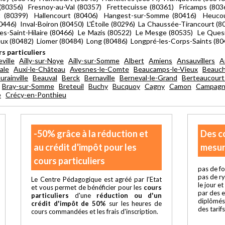
e (80356) Fresnoy-au-Val (80357) Frettecuisse (80361) Fricamps (80
t (80399) Hallencourt (80406) Hangest-sur-Somme (80416) Heucou
446) Inval-Boiron (80450) L'Étoile (80296) La Chaussée-Tirancourt (8
s-Saint-Hilaire (80466) Le Mazis (80522) Le Mesge (80535) Le Quesn
eux (80482) Liomer (80484) Long (80486) Longpré-les-Corps-Saints (8
s particuliers
ville
Ailly-sur-Noye
Ailly-sur-Somme
Albert
Amiens
Ansauvillers
A
ale
Auxi-le-Château
Avesnes-le-Comte
Beaucamps-le-Vieux
Beauc
urainville
Beauval
Berck
Bernaville
Berneval-le-Grand
Berteaucourt
Bray-sur-Somme
Breteuil
Buchy
Bucquoy
Cagny
Camon
Campagn
e
Crécy-en-Ponthieu
-50% grâce à la réduction et
Des c
au crédit d'impôt pour les
mesur
cours particuliers
pas de fo
pas de r
Le Centre Pédagogique est agréé par l'Etat
le jour e
et vous permet de bénéficier pour les
cours
par des 
particuliers
d'une
réduction ou d'un
diplômés
crédit d'impôt de 50%
sur les heures de
des tarif
cours commandées et les frais d'inscription.