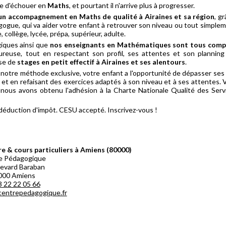
re d'échouer en
Maths
, et pourtant il n'arrive plus à progresser.
un accompagnement en Maths de qualité à Airaines et sa région
, g
ue, qui va aider votre enfant à retrouver son niveau ou tout simplem
, collège, lycée, prépa, supérieur, adulte.
iques ainsi que
nos enseignants en Mathématiques sont tous com
ureuse, tout en respectant son profil, ses attentes et son planning
sse de
stages en petit effectif à Airaines et ses alentours
.
otre méthode exclusive, votre enfant a l'opportunité de dépasser ses d
et en refaisant des exercices adaptés à son niveau et à ses attentes. 
nous avons obtenu l'adhésion à la Charte Nationale Qualité des Serv
 déduction d'impôt. CESU accepté. Inscrivez-vous !
e & cours particuliers à Amiens (80000)
e Pédagogique
levard Baraban
000 Amiens
3 22 22 05 66
entrepedagogique.fr