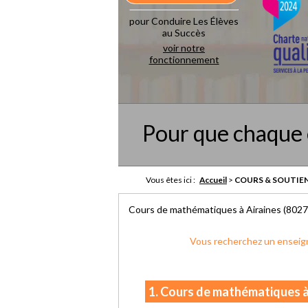
pour Conduire Les Élèves
au Succès
voir notre
fonctionnement
Pour que chaque 
Vous êtes ici :
Accueil
>
COURS & SOUTIEN
Cours de mathématiques à Airaines (8027
Vous recherchez un enseigna
1. Cours de mathématiques à