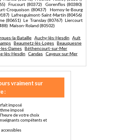
365) Frucourt (80372) Gorenflos (80380)
rt-Croquoison (80437) Hornoy-le-Bourg
0187) Lafresguimont-Saint-Martin (80456)
e (80651) Le Translay (80767) Liercourt
0488) Maison-Roland (80502)
rques-la-Bataille
Auchy-lès-Hesdin
Ault
hamps
Beaumetz-lès-Loges
Beauquesne
-les-Dames
Béthencourt-sur-Mer
e-lès-Hesdin
Candas
Cayeux-sur-Mer
ours vraiment sur
e :
rfait imposé
ythme imposé
t l'heure de votre choix
enseignants compétents et
s accessibles