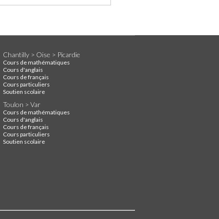
Chantilly > Oise > Picardie
Cours de mathématiques
Cours d'anglais
Cours de français
Cours particuliers
Soutien scolaire
Toulon > Var
Cours de mathématiques
Cours d'anglais
Cours de français
Cours particuliers
Soutien scolaire