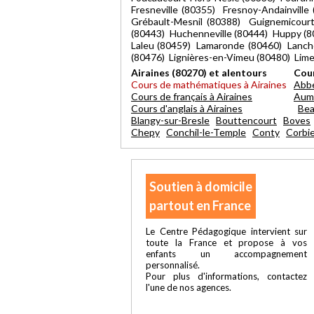
Fresneville (80355) Fresnoy-Andainvill
Grébault-Mesnil (80388) Guignemicour
(80443) Huchenneville (80444) Huppy (80
Laleu (80459) Lamaronde (80460) Lanche
(80476) Lignières-en-Vimeu (80480) Lim
Airaines (80270) et alentours
Cour
Cours de mathématiques à Airaines
Abbe
Cours de français à Airaines
Aum
Cours d'anglais à Airaines
Bea
Blangy-sur-Bresle
Bouttencourt
Boves
Chepy
Conchil-le-Temple
Conty
Corbi
Soutien à domicile
partout en France
Le Centre Pédagogique intervient sur
toute la France et propose à vos
enfants un accompagnement
personnalisé.
Pour plus d'informations, contactez
l'une de nos agences.