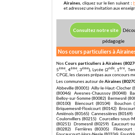
Airaines
, cliquez sur le lien suivant :
h
et adressez une invitation aux enseign
Consultez notre site
Décou
pédagogie
Nos cours particuliers à Airaine
Nos
Cours particuliers à Airaines (8027
ème
ème
ème
nde
ère
5
, 4
, 3
), Lycée (2
, 1
, Ter
CPGE, les classes prépas aux concours méd
Les communes autour de
Airaines (8027
Abbeville (80001) Ailly-le-Haut-Clocher
(80046) Avesnes-Chaussoy (80048) Bail
Belloy-sur-Somme (80082) Bermesnil (80
(80100) Biencourt (80104) Bouchon (8
Briquemesnil-Floxicourt (80142) Brocou
Amiénois (80165) Cannessières (80169) 
Coulonvillers (80215) Courcelles-sous-
(80251) Dromesnil (80259) Eaucourt-s
(80282) Ferrières (80305) Flixecourt
Foucaucourt-Hors-Nesle (80336) Fourdrin