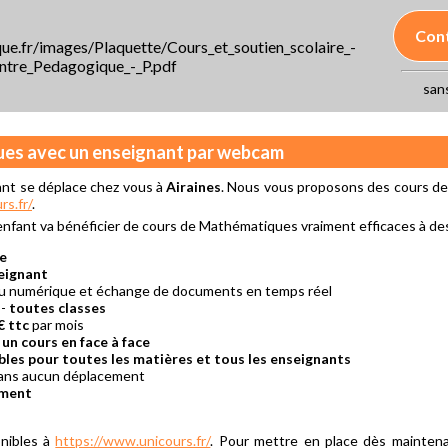
Con
e.fr/images/Plaquette/Cours_et_soutien_scolaire_-
ntre_Pedagogique_-_P.pdf
san
ues avec un enseignant par webcam
ant se déplace chez vous à
Airaines
. Nous vous proposons des cours d
s.fr/
.
 enfant va bénéficier de cours de Mathématiques vraiment efficaces à de
re
eignant
eau numérique et échange de documents en temps réel
-
toutes classes
€ ttc
par mois
 un cours en face à face
bles pour toutes les matières et tous les enseignants
sans aucun déplacement
ement
nibles à
https://www.unicours.fr/
. Pour mettre en place dès mainten