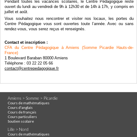
Pendant toutes les vacances scolaires, le Centre Pédagogique reste
ouvert du lundi au vendredi de 9h à 12h30 et de 14h à 17h, y compris en
juillet et août.
Vous souhaitez nous rencontrer et visiter nos locaux, les portes du
Centre Pédagogique vous sont ouvertes toute l’année. Avec ou sans
rendez-vous, vous serez reçus et renseignés.
Contact et inscription :
CFA du Centre Pédagogique à Amiens (Somme Picardie Hauts-de-
France)
1 Boulevard Baraban 80000 Amiens
Téléphone : 03 22 22 05 66
contact@centrepedagogique.fr
Amiens > Somme > Picardie
Cours de mathématiques
Cours d'anglais
Cours de français
Cours particuliers
Soutien scolaire
Lille > Nord
Cours de mathématiques