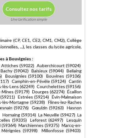
Consultez nos tarifs
Une tarification simple
rimaire (CP, CE1, CE2, CM1, CM2), Collège
nnelles, ...), les classes du lycée agricole,
es à Bouvignies
:
 Attiches (59022) Auberchicourt (59024)
Bachy (59042) Baisieux (59044) Bellaing
6) Bousignies (59100) Bouvines (59106)
(59117) Camphin-en-Pévèle (59124) Cantin
-lès-Lens (62249) Courchelettes (59156)
-Mines (59179) Dourges (62274) Écaillon
 (59211) Estrées (59214) Évin-Malmaison
-lès-Mortagne (59238) Flines-lez-Raches
esnain (59276) Gœulzin (59263) Hasnon
 Hornaing (59314) La Neuville (59427) La
celles (59335) Leforest (62497) Lesquin
il (59364) Marchiennes (59375) Marcq-en-
érignies (59398) Millonfosse (59403)