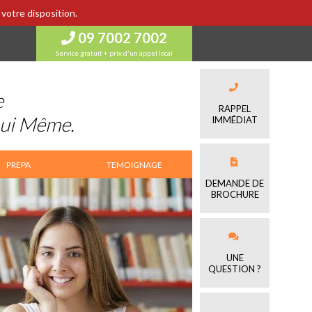
votre disposition.
09 7002 7002
Service gratuit + prix d'un appel local
e
RAPPEL
Lui Même.
IMMÉDIAT
PREPA
TEMOIGNAGE
DEMANDE DE
BROCHURE
UNE
QUESTION ?