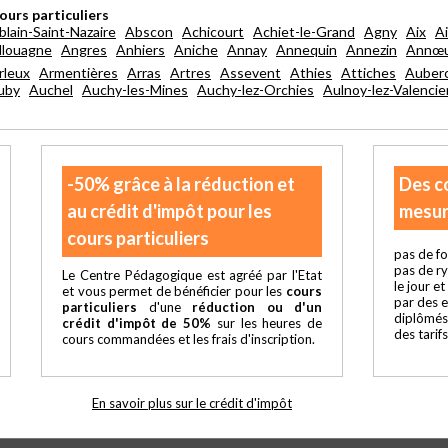
ours particuliers
blain-Saint-Nazaire
Abscon
Achicourt
Achiet-le-Grand
Agny
Aix
A
llouagne
Angres
Anhiers
Aniche
Annay
Annequin
Annezin
Annœu
rleux
Armentières
Arras
Artres
Assevent
Athies
Attiches
Auberc
uby
Auchel
Auchy-les-Mines
Auchy-lez-Orchies
Aulnoy-lez-Valenci
-50% grâce à la réduction et
Des c
au crédit d'impôt pour les
mesur
cours particuliers
pas de fo
pas de r
Le Centre Pédagogique est agréé par l'Etat
le jour e
et vous permet de bénéficier pour les
cours
par des 
particuliers
d'une
réduction ou d'un
diplômés
crédit d'impôt de 50%
sur les heures de
des tarif
cours commandées et les frais d'inscription.
En savoir plus sur le crédit d'impôt