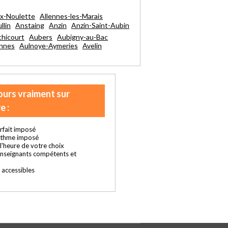
ix-Noulette
Allennes-les-Marais
llin
Anstaing
Anzin
Anzin-Saint-Aubin
hicourt
Aubers
Aubigny-au-Bac
ennes
Aulnoye-Aymeries
Avelin
ours vraiment sur
e :
rfait imposé
ythme imposé
t l'heure de votre choix
enseignants compétents et
s accessibles