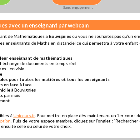
e
Sans engagement
ues avec un enseignant par webcam
gnant de Mathématiques à
Bouvignies
ou vous ne souhaitez pas qu’un ens
es enseignants de Maths en distanciel ce qui permettra à votre enfant
lleur enseignant de mathématiques
et échange de documents en temps réel
ses
- en visio
re
bles pour toutes les matières et tous les enseignants
s en face à face
icile
à Bouvignies
tc
par mois
ement
ibles à
Unicours.fr
. Pour mettre en place dès maintenant un 1er cours
iption
. Puis de votre espace membre, cliquez sur l’onglet : ‘Rechercher
nsuite celle ou celui de votre choix.