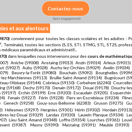
Contactez-nous
Sans engagement
nies et aux alentours
9870)
conviennent pour toutes les classes scolaires et les adultes : P
e
, Terminale), toutes les sections (S, ES, STI, STMG, STL, ST2S, professio
 médicaux paramédicaux et administratif...
870)
dans lesquelles nous intervenons pour des
cours de mathématiqu
007) Aniche (59008) Anstaing (59013) Anzin (59014) Arleux (59015)
ut (59027) Auby (59028) Auchy-lez-Orchies (59029) Avelin (59034) 
079) Beuvry-la-Forêt (59080) Bouchain (59092) Bourghelles (5909
lle-lez-Marchiennes (59113) Bruille-Saint-Amand (59114) Bugnicourt 
teau-l'Abbaye (59144) Cobrieux (59150) Corbehem (62240) Courcelles
ing (59168) Dechy (59170) Denain (59172) Douai (59178) Douchy-les
 (59197) Erchin (59199) Erre (59203) Escaudain (59205) Esquerchin
) Fenain (59227) Férin (59228) Flers-en-Escrebieux (59234) Flines
56) Genech (59258) Gouy-sous-Bellonne (62383) Gruson (59275) Gu
2) Hélesmes (59297) Hergnies (59301) Hérin (59302) Hordain (59313)
ambres-lez-Douai (59329) Landas (59330) Lauwin-Planque (59334) Le
907) Lieu-Saint-Amand (59348) Loffre (59354) Lourches (59361) Louv
evant (59387) Masny (59390) Mastaing (59391) Maulde (59393) M