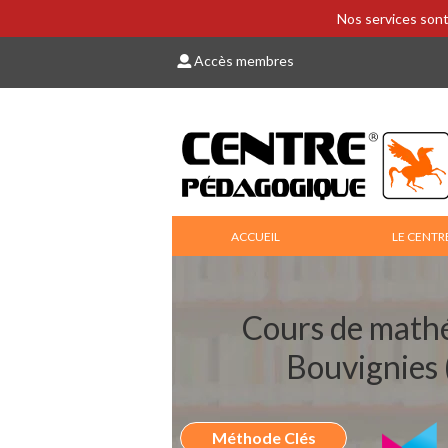
Nos services sont
Accès membres
ACCUEIL
LE CENTR
Cours de math
Bouvignies
Méthode Clés