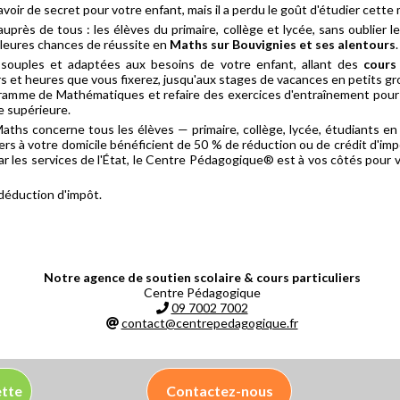
voir de secret pour votre enfant, mais il a perdu le goût d'étudier cette 
rès de tous : les élèves du primaire, collège et lycée, sans oublier l
lleures chances de réussite en
Maths sur Bouvignies et ses alentours
.
souples et adaptées aux besoins de votre enfant, allant des
cours
urs et heures que vous fixerez, jusqu'aux stages de vacances en petits g
rogramme de Mathématiques et refaire des exercices d'entraînement pou
e supérieure.
Maths concerne tous les élèves — primaire, collège, lycée, étudiants en
ers à votre domicile bénéficient de 50 % de réduction ou de crédit d'imp
ar les services de l'État, le Centre Pédagogique® est à vos côtés pour v
 déduction d'impôt.
Notre agence de soutien scolaire & cours particuliers
Centre Pédagogique
09 7002 7002
contact@centrepedagogique.fr
ette
Contactez-nous