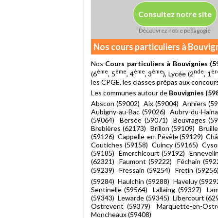
Consultez notre site
Découvrez notre pédagogie
Nos cours particuliers à Bouvig
Nos
Cours particuliers à Bouvignies (5
ème
ème
ème
ème
nde
èr
(6
, 5
, 4
, 3
), Lycée (2
, 1
les CPGE, les classes prépas aux concours
Les communes autour de
Bouvignies (59
Abscon (59002) Aix (59004) Anhiers (59
Aubigny-au-Bac (59026) Aubry-du-Haina
(59064) Bersée (59071) Beuvrages (59
Brebières (62173) Brillon (59109) Brui
(59126) Cappelle-en-Pévèle (59129) Châ
Coutiches (59158) Cuincy (59165) Cyso
(59185) Émerchicourt (59192) Ennevelin
(62321) Faumont (59222) Féchain (59224
(59239) Fressain (59254) Fretin (592
(59284) Haulchin (59288) Haveluy (5929
Sentinelle (59564) Lallaing (59327) L
(59343) Lewarde (59345) Libercourt (62
Ostrevent (59379) Marquette-en-Ostr
Moncheaux (59408)