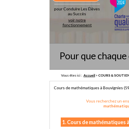
pour Conduire Les Élèves
au Succès
voir notre
fonctionnement
Pour que chaque 
Vous êtes ici :
Accueil
>
COURS & SOUTIEN
Cours de mathématiques à Bouvignies (5
Vous recherchez un ens
mathématiq
1. Cours de mathématiques à