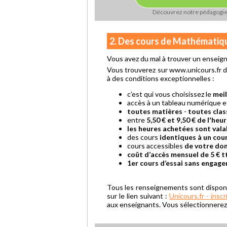
Découvrez notre pédagogi
2. Des cours de Mathématiq
Vous avez du mal à trouver un ensei
Vous trouverez sur www.unicours.fr d
à des conditions exceptionnelles :
c’est qui vous choisissez le
mei
accès à un tableau numérique 
toutes matières
-
toutes clas
entre
5,50 € et 9,50 € de l'heu
les heures achetées sont vala
des cours
identiques à un cour
cours accessibles
de votre dom
coût d’accès mensuel de 5 € t
1er cours d’essai sans engag
Tous les renseignements sont dispon
sur le lien suivant :
Unicours.fr - inscr
aux enseignants. Vous sélectionnerez e