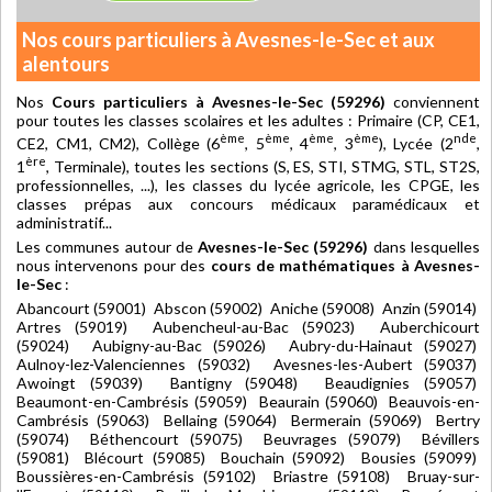
Nos cours particuliers à Avesnes-le-Sec et aux
alentours
Nos
Cours particuliers à Avesnes-le-Sec (59296)
conviennent
pour toutes les classes scolaires et les adultes : Primaire (CP, CE1,
ème
ème
ème
ème
nde
CE2, CM1, CM2), Collège (6
, 5
, 4
, 3
), Lycée (2
,
ère
1
, Terminale), toutes les sections (S, ES, STI, STMG, STL, ST2S,
professionnelles, ...), les classes du lycée agricole, les CPGE, les
classes prépas aux concours médicaux paramédicaux et
administratif...
Les communes autour de
Avesnes-le-Sec (59296)
dans lesquelles
nous intervenons pour des
cours de mathématiques à Avesnes-
le-Sec
:
Abancourt (59001) Abscon (59002) Aniche (59008) Anzin (59014)
Artres (59019) Aubencheul-au-Bac (59023) Auberchicourt
(59024) Aubigny-au-Bac (59026) Aubry-du-Hainaut (59027)
Aulnoy-lez-Valenciennes (59032) Avesnes-les-Aubert (59037)
Awoingt (59039) Bantigny (59048) Beaudignies (59057)
Beaumont-en-Cambrésis (59059) Beaurain (59060) Beauvois-en-
Cambrésis (59063) Bellaing (59064) Bermerain (59069) Bertry
(59074) Béthencourt (59075) Beuvrages (59079) Bévillers
(59081) Blécourt (59085) Bouchain (59092) Bousies (59099)
Boussières-en-Cambrésis (59102) Briastre (59108) Bruay-sur-