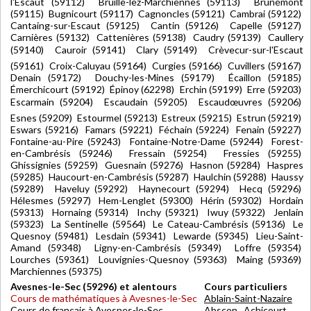
l'Escaut (59112) Bruille-lez-Marchiennes (59113) Brunémont
(59115) Bugnicourt (59117) Cagnoncles (59121) Cambrai (59122)
Cantaing-sur-Escaut (59125) Cantin (59126) Capelle (59127)
Carnières (59132) Cattenières (59138) Caudry (59139) Caullery
(59140) Cauroir (59141) Clary (59149) Crèvecur-sur-l'Escaut
(59161) Croix-Caluyau (59164) Curgies (59166) Cuvillers (59167)
Denain (59172) Douchy-les-Mines (59179) Écaillon (59185)
Émerchicourt (59192) Épinoy (62298) Erchin (59199) Erre (59203)
Escarmain (59204) Escaudain (59205) Escaudœuvres (59206)
Esnes (59209) Estourmel (59213) Estreux (59215) Estrun (59219)
Eswars (59216) Famars (59221) Féchain (59224) Fenain (59227)
Fontaine-au-Pire (59243) Fontaine-Notre-Dame (59244) Forest-
en-Cambrésis (59246) Fressain (59254) Fressies (59255)
Ghissignies (59259) Guesnain (59276) Hasnon (59284) Haspres
(59285) Haucourt-en-Cambrésis (59287) Haulchin (59288) Haussy
(59289) Haveluy (59292) Haynecourt (59294) Hecq (59296)
Hélesmes (59297) Hem-Lenglet (59300) Hérin (59302) Hordain
(59313) Hornaing (59314) Inchy (59321) Iwuy (59322) Jenlain
(59323) La Sentinelle (59564) Le Cateau-Cambrésis (59136) Le
Quesnoy (59481) Lesdain (59341) Lewarde (59345) Lieu-Saint-
Amand (59348) Ligny-en-Cambrésis (59349) Loffre (59354)
Lourches (59361) Louvignies-Quesnoy (59363) Maing (59369)
Marchiennes (59375)
Avesnes-le-Sec (59296) et alentours
Cours particuliers
Cours de mathématiques à Avesnes-le-Sec
Ablain-Saint-Nazaire
Cours de français à Avesnes-le-Sec
Abscon
Achicourt