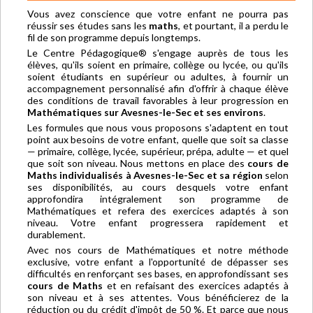
Vous avez conscience que votre enfant ne pourra pas
réussir ses études sans les
maths
, et pourtant, il a perdu le
fil de son programme depuis longtemps.
Le Centre Pédagogique® s'engage auprès de tous les
élèves, qu'ils soient en primaire, collège ou lycée, ou qu'ils
soient étudiants en supérieur ou adultes, à fournir un
accompagnement personnalisé afin d'offrir à chaque élève
des conditions de travail favorables à leur progression en
Mathématiques sur Avesnes-le-Sec et ses environs
.
Les formules que nous vous proposons s'adaptent en tout
point aux besoins de votre enfant, quelle que soit sa classe
— primaire, collège, lycée, supérieur, prépa, adulte — et quel
que soit son niveau. Nous mettons en place des
cours de
Maths individualisés à Avesnes-le-Sec et sa région
selon
ses disponibilités, au cours desquels votre enfant
approfondira intégralement son programme de
Mathématiques et refera des exercices adaptés à son
niveau. Votre enfant progressera rapidement et
durablement.
Avec nos cours de Mathématiques et notre méthode
exclusive, votre enfant a l'opportunité de dépasser ses
difficultés en renforçant ses bases, en approfondissant ses
cours de Maths
et en refaisant des exercices adaptés à
son niveau et à ses attentes. Vous bénéficierez de la
réduction ou du crédit d'impôt de 50 %. Et parce que nous