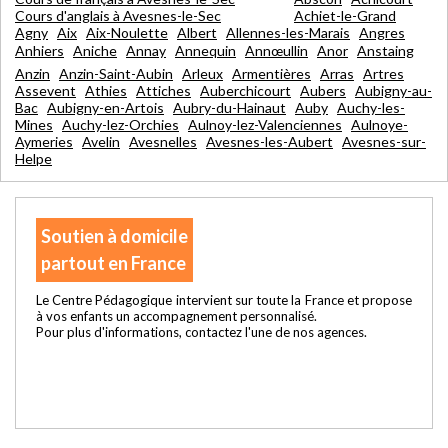
Cours d'anglais à Avesnes-le-Sec
Achiet-le-Grand
Agny
Aix
Aix-Noulette
Albert
Allennes-les-Marais
Angres
Anhiers
Aniche
Annay
Annequin
Annœullin
Anor
Anstaing
Anzin
Anzin-Saint-Aubin
Arleux
Armentières
Arras
Artres
Assevent
Athies
Attiches
Auberchicourt
Aubers
Aubigny-au-
Bac
Aubigny-en-Artois
Aubry-du-Hainaut
Auby
Auchy-les-
Mines
Auchy-lez-Orchies
Aulnoy-lez-Valenciennes
Aulnoye-
Aymeries
Avelin
Avesnelles
Avesnes-les-Aubert
Avesnes-sur-
Helpe
Soutien à domicile
partout en France
Le Centre Pédagogique intervient sur toute la France et propose
à vos enfants un accompagnement personnalisé.
Pour plus d'informations, contactez l'une de nos agences.