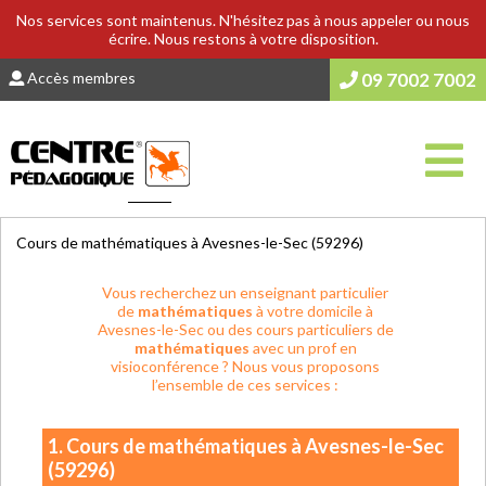
Nos services sont maintenus. N'hésitez pas à nous appeler ou nous
écrire. Nous restons à votre disposition.
Accès membres
09 7002 7002
Vous êtes ici :
Accueil
>
COURS & SOUTIEN SCOLAIRE
Cours de mathématiques à Avesnes-le-Sec (59296)
Vous recherchez un enseignant particulier
de
mathématiques
à votre domicile à
Avesnes-le-Sec ou des cours particuliers de
mathématiques
avec un prof en
visioconférence ? Nous vous proposons
l’ensemble de ces services :
1. Cours de mathématiques à Avesnes-le-Sec
(59296)