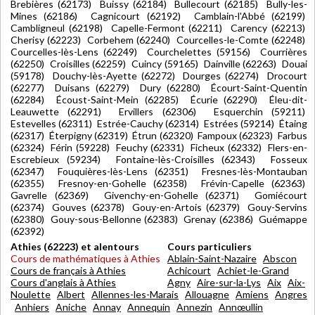
Brebières (62173) Buissy (62184) Bullecourt (62185) Bully-les-
Mines (62186) Cagnicourt (62192) Camblain-l'Abbé (62199)
Cambligneul (62198) Capelle-Fermont (62211) Carency (62213)
Cherisy (62223) Corbehem (62240) Courcelles-le-Comte (62248)
Courcelles-lès-Lens (62249) Courchelettes (59156) Courrières
(62250) Croisilles (62259) Cuincy (59165) Dainville (62263) Douai
(59178) Douchy-lès-Ayette (62272) Dourges (62274) Drocourt
(62277) Duisans (62279) Dury (62280) Écourt-Saint-Quentin
(62284) Écoust-Saint-Mein (62285) Écurie (62290) Éleu-dit-
Leauwette (62291) Ervillers (62306) Esquerchin (59211)
Estevelles (62311) Estrée-Cauchy (62314) Estrées (59214) Étaing
(62317) Éterpigny (62319) Étrun (62320) Fampoux (62323) Farbus
(62324) Férin (59228) Feuchy (62331) Ficheux (62332) Flers-en-
Escrebieux (59234) Fontaine-lès-Croisilles (62343) Fosseux
(62347) Fouquières-lès-Lens (62351) Fresnes-lès-Montauban
(62355) Fresnoy-en-Gohelle (62358) Frévin-Capelle (62363)
Gavrelle (62369) Givenchy-en-Gohelle (62371) Gomiécourt
(62374) Gouves (62378) Gouy-en-Artois (62379) Gouy-Servins
(62380) Gouy-sous-Bellonne (62383) Grenay (62386) Guémappe
(62392)
Athies (62223) et alentours
Cours particuliers
Cours de mathématiques à Athies
Ablain-Saint-Nazaire
Abscon
Cours de français à Athies
Achicourt
Achiet-le-Grand
Cours d'anglais à Athies
Agny
Aire-sur-la-Lys
Aix
Aix-
Noulette
Albert
Allennes-les-Marais
Allouagne
Amiens
Angres
Anhiers
Aniche
Annay
Annequin
Annezin
Annœullin