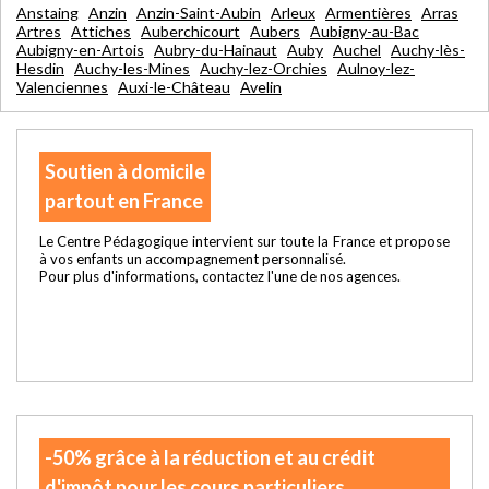
Anstaing
Anzin
Anzin-Saint-Aubin
Arleux
Armentières
Arras
Artres
Attiches
Auberchicourt
Aubers
Aubigny-au-Bac
Aubigny-en-Artois
Aubry-du-Hainaut
Auby
Auchel
Auchy-lès-
Hesdin
Auchy-les-Mines
Auchy-lez-Orchies
Aulnoy-lez-
Valenciennes
Auxi-le-Château
Avelin
Soutien à domicile
partout en France
Le Centre Pédagogique intervient sur toute la France et propose
à vos enfants un accompagnement personnalisé.
Pour plus d'informations, contactez l'une de nos agences.
-50% grâce à la réduction et au crédit
d'impôt pour les cours particuliers