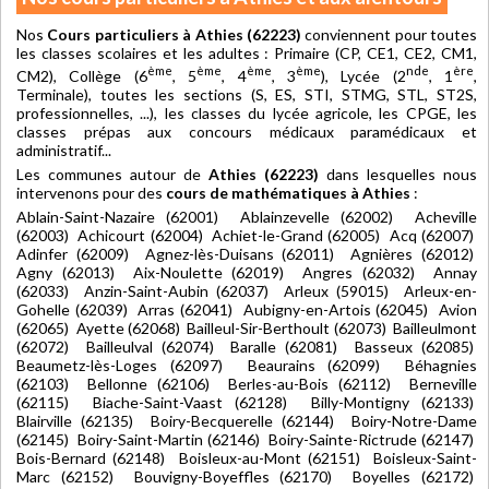
Nos
Cours particuliers à Athies (62223)
conviennent pour toutes
les classes scolaires et les adultes : Primaire (CP, CE1, CE2, CM1,
ème
ème
ème
ème
nde
ère
CM2), Collège (6
, 5
, 4
, 3
), Lycée (2
, 1
,
Terminale), toutes les sections (S, ES, STI, STMG, STL, ST2S,
professionnelles, ...), les classes du lycée agricole, les CPGE, les
classes prépas aux concours médicaux paramédicaux et
administratif...
Les communes autour de
Athies (62223)
dans lesquelles nous
intervenons pour des
cours de mathématiques à Athies
:
Ablain-Saint-Nazaire (62001) Ablainzevelle (62002) Acheville
(62003) Achicourt (62004) Achiet-le-Grand (62005) Acq (62007)
Adinfer (62009) Agnez-lès-Duisans (62011) Agnières (62012)
Agny (62013) Aix-Noulette (62019) Angres (62032) Annay
(62033) Anzin-Saint-Aubin (62037) Arleux (59015) Arleux-en-
Gohelle (62039) Arras (62041) Aubigny-en-Artois (62045) Avion
(62065) Ayette (62068) Bailleul-Sir-Berthoult (62073) Bailleulmont
(62072) Bailleulval (62074) Baralle (62081) Basseux (62085)
Beaumetz-lès-Loges (62097) Beaurains (62099) Béhagnies
(62103) Bellonne (62106) Berles-au-Bois (62112) Berneville
(62115) Biache-Saint-Vaast (62128) Billy-Montigny (62133)
Blairville (62135) Boiry-Becquerelle (62144) Boiry-Notre-Dame
(62145) Boiry-Saint-Martin (62146) Boiry-Sainte-Rictrude (62147)
Bois-Bernard (62148) Boisleux-au-Mont (62151) Boisleux-Saint-
Marc (62152) Bouvigny-Boyeffles (62170) Boyelles (62172)