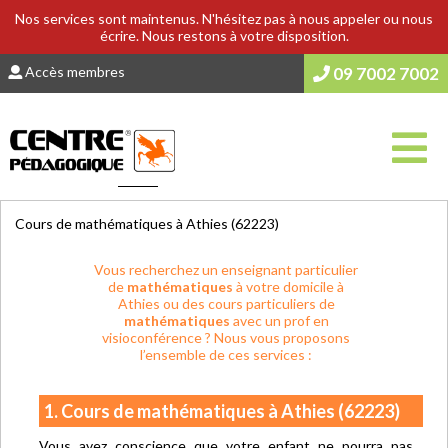
Nos services sont maintenus. N'hésitez pas à nous appeler ou nous
écrire. Nous restons à votre disposition.
Accès membres
09 7002 7002
Vous êtes ici :
Accueil
>
COURS & SOUTIEN SCOLAIRE
Cours de mathématiques à Athies (62223)
Vous recherchez un enseignant particulier
de
mathématiques
à votre domicile à
Athies ou des cours particuliers de
mathématiques
avec un prof en
visioconférence ? Nous vous proposons
l’ensemble de ces services :
1. Cours de mathématiques à Athies (62223)
Vous avez conscience que votre enfant ne pourra pas