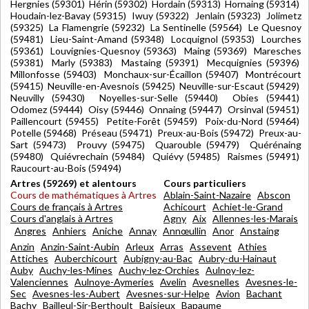
Hergnies (59301) Hérin (59302) Hordain (59313) Hornaing (59314)
Houdain-lez-Bavay (59315) Iwuy (59322) Jenlain (59323) Jolimetz
(59325) La Flamengrie (59232) La Sentinelle (59564) Le Quesnoy
(59481) Lieu-Saint-Amand (59348) Locquignol (59353) Lourches
(59361) Louvignies-Quesnoy (59363) Maing (59369) Maresches
(59381) Marly (59383) Mastaing (59391) Mecquignies (59396)
Millonfosse (59403) Monchaux-sur-Écaillon (59407) Montrécourt
(59415) Neuville-en-Avesnois (59425) Neuville-sur-Escaut (59429)
Neuvilly (59430) Noyelles-sur-Selle (59440) Obies (59441)
Odomez (59444) Oisy (59446) Onnaing (59447) Orsinval (59451)
Paillencourt (59455) Petite-Forêt (59459) Poix-du-Nord (59464)
Potelle (59468) Préseau (59471) Preux-au-Bois (59472) Preux-au-
Sart (59473) Prouvy (59475) Quarouble (59479) Quérénaing
(59480) Quiévrechain (59484) Quiévy (59485) Raismes (59491)
Raucourt-au-Bois (59494)
Artres (59269) et alentours
Cours particuliers
Cours de mathématiques à Artres
Ablain-Saint-Nazaire
Abscon
Cours de français à Artres
Achicourt
Achiet-le-Grand
Cours d'anglais à Artres
Agny
Aix
Allennes-les-Marais
Angres
Anhiers
Aniche
Annay
Annœullin
Anor
Anstaing
Anzin
Anzin-Saint-Aubin
Arleux
Arras
Assevent
Athies
Attiches
Auberchicourt
Aubigny-au-Bac
Aubry-du-Hainaut
Auby
Auchy-les-Mines
Auchy-lez-Orchies
Aulnoy-lez-
Valenciennes
Aulnoye-Aymeries
Avelin
Avesnelles
Avesnes-le-
Sec
Avesnes-les-Aubert
Avesnes-sur-Helpe
Avion
Bachant
Bachy
Bailleul-Sir-Berthoult
Baisieux
Bapaume