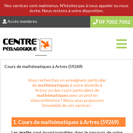
Nos services sont maintenus. N'hésitez pas à nous appeler ou nous
écrire. Nous restons à votre disposition.
Accès membres
09 7002 7002
Vous êtes ici :
Accueil
>
COURS & SOUTIEN SCOLAIRE
Cours de mathématiques à Artres (59269)
Vous recherchez un enseignant particulier
de
mathématiques
à votre domicile à
Artres ou des cours particuliers de
mathématiques
avec un prof en
visioconférence ? Nous vous proposons
l’ensemble de ces services :
1. Cours de mathématiques à Artres (59269)
Les
maths
sont incontournables dans le parcours de votre