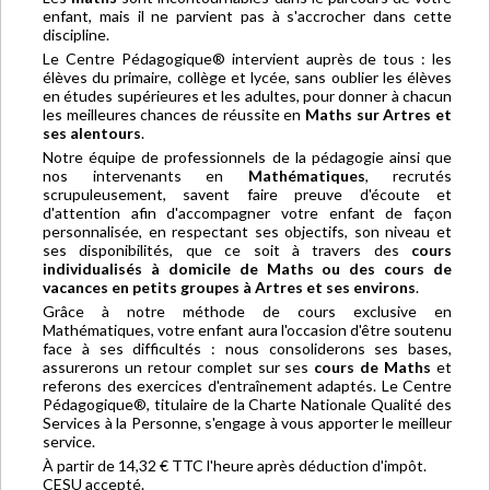
enfant, mais il ne parvient pas à s'accrocher dans cette
discipline.
Le Centre Pédagogique® intervient auprès de tous : les
élèves du primaire, collège et lycée, sans oublier les élèves
en études supérieures et les adultes, pour donner à chacun
les meilleures chances de réussite en
Maths sur Artres et
ses alentours
.
Notre équipe de professionnels de la pédagogie ainsi que
nos intervenants en
Mathématiques
, recrutés
scrupuleusement, savent faire preuve d'écoute et
d'attention afin d'accompagner votre enfant de façon
personnalisée, en respectant ses objectifs, son niveau et
ses disponibilités, que ce soit à travers des
cours
individualisés à domicile de Maths ou des cours de
vacances en petits groupes à Artres et ses environs
.
Grâce à notre méthode de cours exclusive en
Mathématiques, votre enfant aura l'occasion d'être soutenu
face à ses difficultés : nous consoliderons ses bases,
assurerons un retour complet sur ses
cours de Maths
et
referons des exercices d'entraînement adaptés. Le Centre
Pédagogique®, titulaire de la Charte Nationale Qualité des
Services à la Personne, s'engage à vous apporter le meilleur
service.
À partir de 14,32 € TTC l'heure après déduction d'impôt.
CESU accepté.