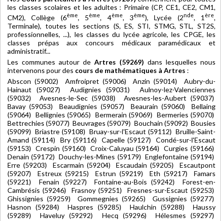
les classes scolaires et les adultes : Primaire (CP, CE1, CE2, CM1,
ème
ème
ème
ème
nde
ère
CM2), Collège (6
, 5
, 4
, 3
), Lycée (2
, 1
,
Terminale), toutes les sections (S, ES, STI, STMG, STL, ST2S,
professionnelles, ...), les classes du lycée agricole, les CPGE, les
classes prépas aux concours médicaux paramédicaux et
administratif...
Les communes autour de
Artres (59269)
dans lesquelles nous
intervenons pour des
cours de mathématiques à Artres
:
Abscon (59002) Amfroipret (59006) Anzin (59014) Aubry-du-
Hainaut (59027) Audignies (59031) Aulnoy-lez-Valenciennes
(59032) Avesnes-le-Sec (59038) Avesnes-les-Aubert (59037)
Bavay (59053) Beaudignies (59057) Beaurain (59060) Bellaing
(59064) Bellignies (59065) Bermerain (59069) Bermeries (59070)
Bettrechies (59077) Beuvrages (59079) Bouchain (59092) Bousies
(59099) Briastre (59108) Bruay-sur-l'Escaut (59112) Bruille-Saint-
Amand (59114) Bry (59116) Capelle (59127) Condé-sur-l'Escaut
(59153) Crespin (59160) Croix-Caluyau (59164) Curgies (59166)
Denain (59172) Douchy-les-Mines (59179) Englefontaine (59194)
Erre (59203) Escarmain (59204) Escaudain (59205) Escautpont
(59207) Estreux (59215) Estrun (59219) Eth (59217) Famars
(59221) Fenain (59227) Fontaine-au-Bois (59242) Forest-en-
Cambrésis (59246) Frasnoy (59251) Fresnes-sur-Escaut (59253)
Ghissignies (59259) Gommegnies (59265) Gussignies (59277)
Hasnon (59284) Haspres (59285) Haulchin (59288) Haussy
(59289) Haveluy (59292) Hecq (59296) Hélesmes (59297)