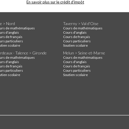
En savoir plus sur le crédit d'impôt
lle > Nord
Taverny > Val d'Oise
urs de mathématiques
Cours de mathématiques
urs d'anglais
Cours d'anglais
urs de français
Cours de français
rs particuliers
Cours particuliers
utien scolaire
Soutien scolaire
rdeaux - Talence > Gironde
Melun > Seine-et-Marne
urs de mathématiques
Cours de mathématiques
urs d'anglais
Cours d'anglais
urs de français
Cours de français
rs particuliers
Cours particuliers
utien scolaire
Soutien scolaire