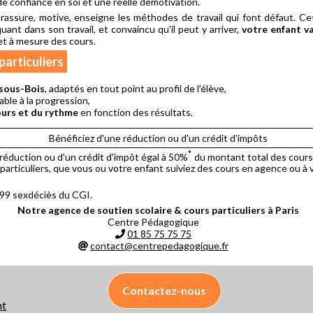
 confiance en soi et une réelle démotivation.
 rassure, motive, enseigne les méthodes de travail qui font défaut. C
ant dans son travail, et convaincu qu'il peut y arriver,
votre enfant v
t à mesure des cours.
particuliers
-sous-Bois
, adaptés en tout point au profil de l’élève,
ble à la progression,
urs et du rythme
en fonction des résultats.
Bénéficiez d'une réduction ou d'un crédit d'impôts
*
réduction ou d'un crédit d'impôt égal à 50%
du montant total des cours a
articuliers, que vous ou votre enfant suiviez des cours en agence ou à v
 199 sexdéciès du CGI.
Notre agence de soutien scolaire & cours particuliers à Paris
Centre Pédagogique
01 85 75 75 75
contact@centrepedagogique.fr
Contactez-nous
nt