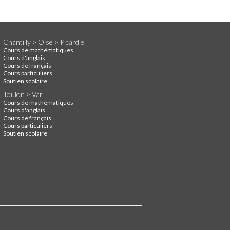
Chantilly > Oise > Picardie
Cours de mathématiques
Cours d'anglais
Cours de français
Cours particuliers
Soutien scolaire
Toulon > Var
Cours de mathématiques
Cours d'anglais
Cours de français
Cours particuliers
Soutien scolaire