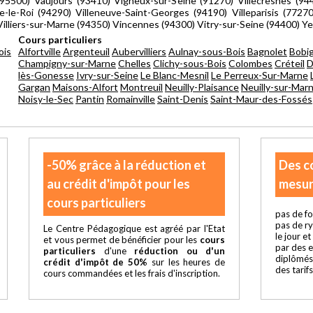
5500) Vaujours (93410) Vigneux-sur-Seine (91270) Villecresnes (9444
e-le-Roi (94290) Villeneuve-Saint-Georges (94190) Villeparisis (77270
) Villiers-sur-Marne (94350) Vincennes (94300) Vitry-sur-Seine (94400) Y
Cours particuliers
ois
Alfortville
Argenteuil
Aubervilliers
Aulnay-sous-Bois
Bagnolet
Bobi
Champigny-sur-Marne
Chelles
Clichy-sous-Bois
Colombes
Créteil
D
lès-Gonesse
Ivry-sur-Seine
Le Blanc-Mesnil
Le Perreux-Sur-Marne
Gargan
Maisons-Alfort
Montreuil
Neuilly-Plaisance
Neuilly-sur-Mar
Noisy-le-Sec
Pantin
Romainville
Saint-Denis
Saint-Maur-des-Fossés
-50% grâce à la réduction et
Des c
au crédit d'impôt pour les
mesur
cours particuliers
pas de fo
pas de r
Le Centre Pédagogique est agréé par l'Etat
le jour e
et vous permet de bénéficier pour les
cours
par des 
particuliers
d'une
réduction ou d'un
diplômés
crédit d'impôt de 50%
sur les heures de
des tarif
cours commandées et les frais d'inscription.