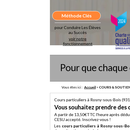
Méthode Clés
pour Conduire Les Élèves
au Succès
voir notre
fonctionnement
Pour que chaque 
Vous êtes ici :
Accueil
>
COURS & SOUTIEN
Cours particuliers à Rosny-sous-Bois (93
Vous souhaitez prendre des c
A partir de 13,50€TTC l'heure après dédu
CESU accepté. Inscrivez-vous !
Les
cours particuliers à Rosny-sous-Bo