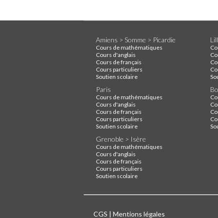
Amiens > Somme > Picardie
Li
Cours de mathématiques
Co
Cours d'anglais
Co
Cours de français
Co
Cours particuliers
Cou
Soutien scolaire
So
Paris
Bo
Cours de mathématiques
Co
Cours d'anglais
Co
Cours de français
Co
Cours particuliers
Cou
Soutien scolaire
So
Grenoble > Isère
Cours de mathématiques
Cours d'anglais
Cours de français
Cours particuliers
Soutien scolaire
CGS
|
Mentions légales