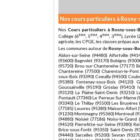
Nos cours particuliers à Rosny
Nos
Cours particuliers à Rosny-sous-B
ème
ème
ème
ème
Collège (6
, 5
, 4
, 3
), Lycée (
agricole, les CPGE, les classes prépas aux
Les communes autour de
Rosny-sous-Boi
Ablon-sur-Seine (94480) Alfortville (94
(93600) Bagnolet (93170) Bobigny (9300
(95720) Brou-sur-Chantereine (77177) 
Chantereine (77500) Charenton-le-Pont 
sous-Bois (93390) Coeuilly (94500) Coubr
(95380) Fontenay-sous-Bois (94120) 
Goussainville (95190) Groslay (95410) I
(93120) La Plaine-Saint-Denis (93210) 
Pontault (77340) Le Perreux-Sur-Marne (9
(93340) Le Thillay (95500) Les Bruyères 
(77185) Louvres (95380) Maisons-Alfort 
(91230) Montmagny (95360) Montreuil (93
(94880) Noisiel (77186) Noisy-le-Grand
(94520) Pierrefitte-sur-Seine (93380) Ro
Brice-sous-Forêt (95350) Saint-Denis (
(94440) Sarcelles (95200) Sevran (9327