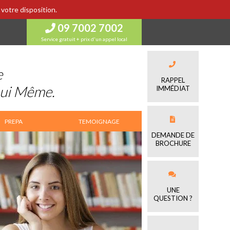
votre disposition.
09 7002 7002
Service gratuit + prix d'un appel local
e
RAPPEL
Lui Même.
IMMÉDIAT
PREPA
TEMOIGNAGE
DEMANDE DE
BROCHURE
UNE
QUESTION ?