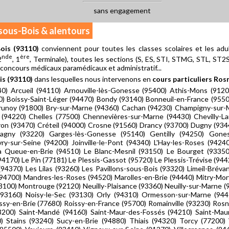
sans engagement
-sous-Bois & alentours
ois (93110)
conviennent pour toutes les classes scolaires et les adu
nde
ère
2
, 1
, Terminale), toutes les sections (S, ES, STI, STMG, STL, ST2S, 
 concours médicaux paramédicaux et administratif...
s (93110)
dans lesquelles nous intervenons en
cours particuliers Ro
140) Arcueil (94110) Arnouville-lès-Gonesse (95400) Athis-Mons (9120
0) Boissy-Saint-Léger (94470) Bondy (93140) Bonneuil-en-France (955
Brunoy (91800) Bry-sur-Marne (94360) Cachan (94230) Champigny-sur
(94220) Chelles (77500) Chennevières-sur-Marne (94430) Chevilly-Lar
on (93470) Créteil (94000) Crosne (91560) Drancy (93700) Dugny (93440
Gagny (93220) Garges-lès-Gonesse (95140) Gentilly (94250) Gone
vry-sur-Seine (94200) Joinville-le-Pont (94340) L'Hay-les-Roses (9424
La Queue-en-Brie (94510) Le Blanc-Mesnil (93150) Le Bourget (93350
4170) Le Pin (77181) Le Plessis-Gassot (95720) Le Plessis-Trévise (944
(94370) Les Lilas (93260) Les Pavillons-sous-Bois (93320) Limeil-Brév
(94700) Mandres-les-Roses (94520) Marolles-en-Brie (94440) Mitry-Mo
100) Montrouge (92120) Neuilly-Plaisance (93360) Neuilly-sur-Marne 
 (93160) Noisy-le-Sec (93130) Orly (94310) Ormesson-sur-Marne (944
issy-en-Brie (77680) Roissy-en-France (95700) Romainville (93230) Ros
93200) Saint-Mandé (94160) Saint-Maur-des-Fossés (94210) Saint-Mau
0) Stains (93240) Sucy-en-Brie (94880) Thiais (94320) Torcy (77200