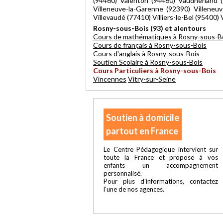
(94460) Valenton (94460) Vaudherland (9
Villeneuve-la-Garenne (92390) Villeneuv
Villevaudé (77410) Villiers-le-Bel (95400
Rosny-sous-Bois (93) et alentours
Cours de mathématiques à Rosny-sous-B
Cours de français à Rosny-sous-Bois
Cours d'anglais à Rosny-sous-Bois
Soutien Scolaire à Rosny-sous-Bois
Cours Particuliers à Rosny-sous-Bois
Vincennes
Vitry-sur-Seine
Soutien à domicile
partout en France
Le Centre Pédagogique intervient sur
toute la France et propose à vos
enfants un accompagnement
personnalisé.
Pour plus d'informations, contactez
l'une de nos agences.