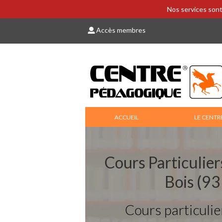
Nos services sont
Accès membres
ACCUEIL
LE CENTR
Cours Particulie
Bois (9
Cours particulie