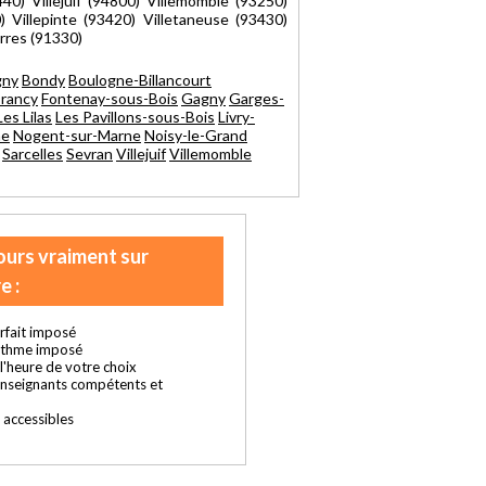
0) Villejuif (94800) Villemomble (93250)
) Villepinte (93420) Villetaneuse (93430)
erres (91330)
gny
Bondy
Boulogne-Billancourt
rancy
Fontenay-sous-Bois
Gagny
Garges-
Les Lilas
Les Pavillons-sous-Bois
Livry-
ne
Nogent-sur-Marne
Noisy-le-Grand
Sarcelles
Sevran
Villejuif
Villemomble
ours vraiment sur
e :
rfait imposé
ythme imposé
t l'heure de votre choix
enseignants compétents et
s accessibles