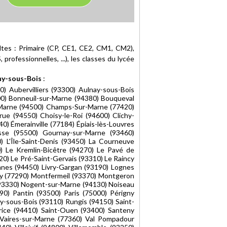
ltes : Primaire (CP, CE1, CE2, CM1, CM2),
professionnelles, ...), les classes du lycée
sny-sous-Bois
:
0) Aubervilliers (93300) Aulnay-sous-Bois
00) Bonneuil-sur-Marne (94380) Bouqueval
-Marne (94500) Champs-Sur-Marne (77420)
ue (94550) Choisy-le-Roi (94600) Clichy-
) Émerainville (77184) Épiais-lès-Louvres
sse (95500) Gournay-sur-Marne (93460)
0) L'Île-Saint-Denis (93450) La Courneuve
) Le Kremlin-Bicêtre (94270) Le Pavé de
20) Le Pré-Saint-Gervais (93310) Le Raincy
annes (94450) Livry-Gargan (93190) Lognes
ry (77290) Montfermeil (93370) Montgeron
(93330) Nogent-sur-Marne (94130) Noiseau
90) Pantin (93500) Paris (75000) Périgny
ny-sous-Bois (93110) Rungis (94150) Saint-
rice (94410) Saint-Ouen (93400) Santeny
) Vaires-sur-Marne (77360) Val Pompadour