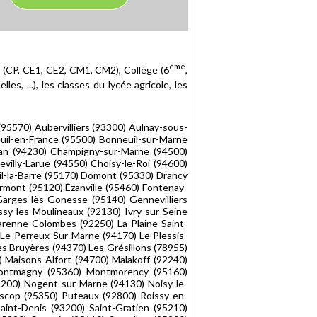
ème
e (CP, CE1, CE2, CM1, CM2), Collège (6
,
es, ...), les classes du lycée agricole, les
 (95570) Aubervilliers (93300) Aulnay-sous-
il-en-France (95500) Bonneuil-sur-Marne
han (94230) Champigny-sur-Marne (94500)
illy-Larue (94550) Choisy-le-Roi (94600)
il-la-Barre (95170) Domont (95330) Drancy
mont (95120) Ézanville (95460) Fontenay-
arges-lès-Gonesse (95140) Gennevilliers
sy-les-Moulineaux (92130) Ivry-sur-Seine
Garenne-Colombes (92250) La Plaine-Saint-
 Le Perreux-Sur-Marne (94170) Le Plessis-
es Bruyères (94370) Les Grésillons (78955)
0) Maisons-Alfort (94700) Malakoff (92240)
 Montmagny (95360) Montmorency (95160)
92200) Nogent-sur-Marne (94130) Noisy-le-
Piscop (95350) Puteaux (92800) Roissy-en-
aint-Denis (93200) Saint-Gratien (95210)