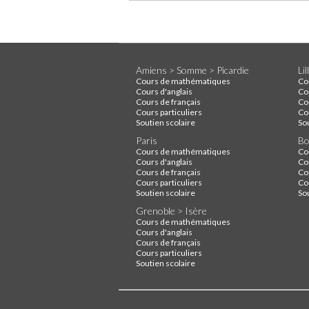
Amiens > Somme > Picardie
Li
Cours de mathématiques
Co
Cours d'anglais
Co
Cours de français
Co
Cours particuliers
Cou
Soutien scolaire
So
Paris
Bo
Cours de mathématiques
Co
Cours d'anglais
Co
Cours de français
Co
Cours particuliers
Cou
Soutien scolaire
So
Grenoble > Isère
Cours de mathématiques
Cours d'anglais
Cours de français
Cours particuliers
Soutien scolaire