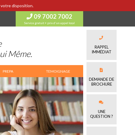
votre disposition.
09 7002 7002
Service gratuit + prix d'un appel local
e
RAPPEL
Lui Même.
IMMÉDIAT
PREPA
TEMOIGNAGE
DEMANDE DE
BROCHURE
UNE
QUESTION ?