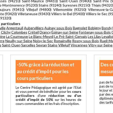
sés (94210) Saint-Maurice (94410) Saint-Ouen (93400) Saint-Prix (9
s-Montmorency (95230) Stains (93240) Suresnes (92150) Thiais (94320
jours (93410) Villejuif (94800) Villemomble (93250) Villeneuve-la-G
e (93420) Villetaneuse (93430) Villiers-le-Bel (95400) Villiers-le-Sec (
(91320)
 particuliers
ille
Argenteuil
Aubervilliers
Aulnay-sous-Bois
Bagnolet
Bobigny
Bondy
e
Clichy
Colombes
Créteil
Drancy
Épinay-sur-Seine
Fontenay-sous-Bois
eine
La Courneuve
Le Blanc-Mesnil
Le Pré-Saint-Gervais
Les Lilas
Levallo
rre
Neuilly-sur-Seine
Noisy-le-Sec
Romainville
Rosny-sous-Bois
Rueil-M
s
Saint-Ouen
Sarcelles
Sevran
Stains
Villejuif
Vincennes
Vitry-sur-Seine
-50% grâce à la réduction et
Des c
au crédit d'impôt pour les
mesur
cours particuliers
pas de fo
pas de r
Le Centre Pédagogique est agréé par l'Etat
le jour e
et vous permet de bénéficier pour les
cours
par des 
particuliers
d'une
réduction ou d'un
diplômés
crédit d'impôt de 50%
sur les heures de
des tarif
cours commandées et les frais d'inscription.