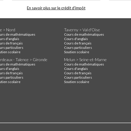
En savoir plus sur le crédit d'impôt
lle > Nord
Taverny > Val d'Oise
urs de mathématiques
Cours de mathématiques
urs d'anglais
Cours d'anglais
urs de français
Cours de français
rs particuliers
Cours particuliers
utien scolaire
Soutien scolaire
rdeaux - Talence > Gironde
Melun > Seine-et-Marne
urs de mathématiques
Cours de mathématiques
urs d'anglais
Cours d'anglais
urs de français
Cours de français
rs particuliers
Cours particuliers
utien scolaire
Soutien scolaire