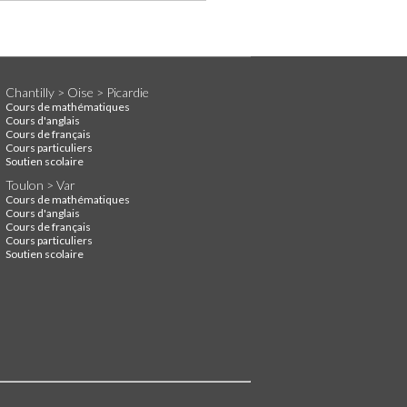
Chantilly > Oise > Picardie
Cours de mathématiques
Cours d'anglais
Cours de français
Cours particuliers
Soutien scolaire
Toulon > Var
Cours de mathématiques
Cours d'anglais
Cours de français
Cours particuliers
Soutien scolaire