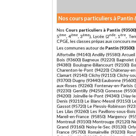
Nos cours particuliers à Pantin
Nos
Cours particuliers à Pantin (93500
ème
ème
ème
nde
ère
5
, 4
, 3
), Lycée (2
, 1
, Ter
CPGE, les classes prépas aux concours méd
Les communes autour de
Pantin (93500)
Alfortville (94140) Andilly (95580) Arcue
Bois (93600) Bagneux (92220) Bagnolet 
(94380) Boulogne-Billancourt (92100) B
Charenton-le-Pont (94220) Châtenay-en-F
Clamart (92140) Clichy (92110) Clichy-so
(93700) Dugny (93440) Eaubonne (95600) 
aux-Roses (92260) Fontenay-en-Parisis 
(92230) Gentilly (94250) Gonesse (95500
(94200) Joinville-le-Pont (94340) L'Hay
Denis (93210) Le Blanc-Mesnil (93150) L
Gassot (95720) Le Plessis-Robinson (9235
Les Lilas (93260) Les Pavillons-sous-Boi
Mareil-en-France (95850) Margency (9
Montreuil (93100) Montrouge (92120) Neu
Grand (93160) Noisy-le-Sec (93130) Orly
France (95700) Romainville (93230) Rosn