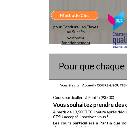
Méthode Clés
pour Conduire Les Élèves
au Succès
voir notre
fonctionnement
Pour que chaque 
Vous êtes ici :
Accueil
>
COURS & SOUTIEN
Cours particuliers à Pantin (93500)
Vous souhaitez prendre des co
A partir de 13,50€TTC l'heure après dédu
CESU accepté. Inscrivez-vous !
Les
cours particuliers à Pantin
que nou