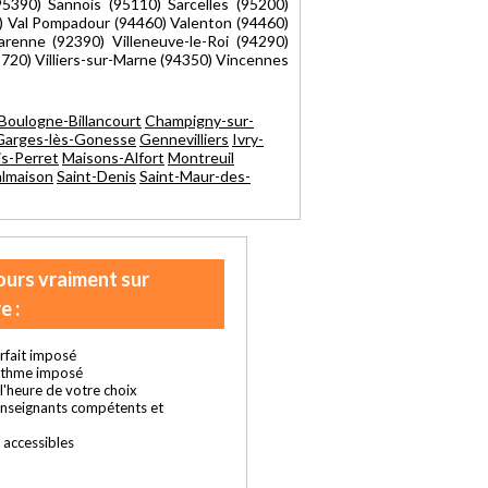
5390) Sannois (95110) Sarcelles (95200)
) Val Pompadour (94460) Valenton (94460)
arenne (92390) Villeneuve-le-Roi (94290)
95720) Villiers-sur-Marne (94350) Vincennes
Boulogne-Billancourt
Champigny-sur-
Garges-lès-Gonesse
Gennevilliers
Ivry-
is-Perret
Maisons-Alfort
Montreuil
almaison
Saint-Denis
Saint-Maur-des-
ours vraiment sur
e :
rfait imposé
ythme imposé
t l'heure de votre choix
enseignants compétents et
s accessibles