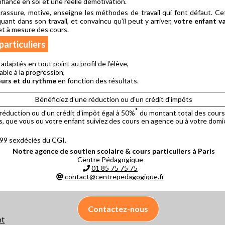
iance en soi et une réelle démotivation.
 rassure, motive, enseigne les méthodes de travail qui font défaut. C
ant dans son travail, et convaincu qu'il peut y arriver,
votre enfant v
t à mesure des cours.
particuliers
, adaptés en tout point au profil de l’élève,
ble à la progression,
urs et du rythme
en fonction des résultats.
Bénéficiez d'une réduction ou d'un crédit d'impôts
*
réduction ou d'un crédit d'impôt égal à 50%
du montant total des cours a
rs, que vous ou votre enfant suiviez des cours en agence ou à votre domic
 199 sexdéciès du CGI.
Notre agence de soutien scolaire & cours particuliers à Paris
Centre Pédagogique
01 85 75 75 75
contact@centrepedagogique.fr
Contactez-nous
nt