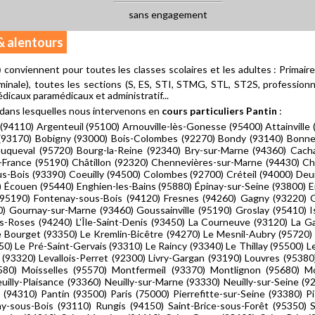
sans engagement
 & alentours
)
conviennent pour toutes les classes scolaires et les adultes : Primair
minale), toutes les sections (S, ES, STI, STMG, STL, ST2S, professionnell
icaux paramédicaux et administratif...
dans lesquelles nous intervenons en
cours particuliers Pantin
:
il (94110) Argenteuil (95100) Arnouville-lès-Gonesse (95400) Attainville
(93170) Bobigny (93000) Bois-Colombes (92270) Bondy (93140) Bonneu
ouqueval (95720) Bourg-la-Reine (92340) Bry-sur-Marne (94360) Cac
rance (95190) Châtillon (92320) Chennevières-sur-Marne (94430) Chev
us-Bois (93390) Coeuilly (94500) Colombes (92700) Créteil (94000) Deu
Écouen (95440) Enghien-les-Bains (95880) Épinay-sur-Seine (93800) Er
(95190) Fontenay-sous-Bois (94120) Fresnes (94260) Gagny (93220) G
) Gournay-sur-Marne (93460) Goussainville (95190) Groslay (95410) Is
-les-Roses (94240) L'Île-Saint-Denis (93450) La Courneuve (93120) La 
e Bourget (93350) Le Kremlin-Bicêtre (94270) Le Mesnil-Aubry (95720)
0) Le Pré-Saint-Gervais (93310) Le Raincy (93340) Le Thillay (95500) L
s (93320) Levallois-Perret (92300) Livry-Gargan (93190) Louvres (9538
5580) Moisselles (95570) Montfermeil (93370) Montlignon (95680)
illy-Plaisance (93360) Neuilly-sur-Marne (93330) Neuilly-sur-Seine (
 (94310) Pantin (93500) Paris (75000) Pierrefitte-sur-Seine (93380) 
y-sous-Bois (93110) Rungis (94150) Saint-Brice-sous-Forêt (95350) S