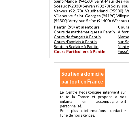
Saint-Mandé (94160) Saint-Maur-des-Fos
Sceaux (92330) Sevran (93270) Soisy-sou
Vanves (92170) Vaudherland (95500) Vau
Villeneuve-Saint-Georges (94190) Villepint
(94300) Vitry-sur-Seine (94400) Wissous 
Pantin (93) et alentours
Cours
Cours de mathématiques à Pantin
Alfortv
Cours de français à Pantin
Marn
Cours d'anglais à Pantin
sur-S
Soutien Scolaire à Pantin
Nante
Cours Particuliers à Pantin
Fossé
Soutien à domicile
partout en France
Le Centre Pédagogique intervient sur
toute la France et propose à vos
enfants un accompagnement
personnalisé.
Pour plus d'informations, contactez
l'une de nos agences.