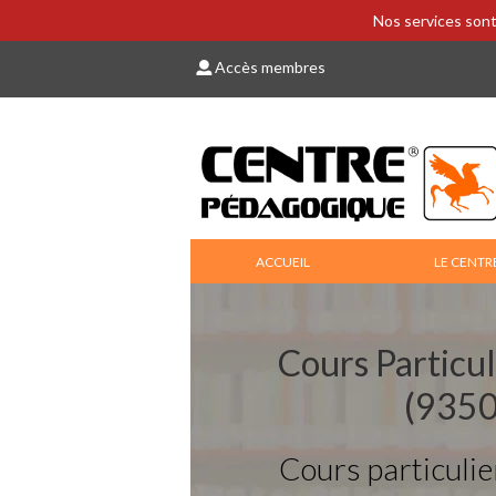
Nos services sont
Accès membres
ACCUEIL
LE CENTR
Cours Particul
(9350
Cours particulie