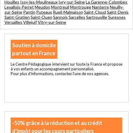
Houilles
Issy-les-Moulineaux
Ivry-sur-Seine
La Garenne-Colombes
Levallois-Perret
Meudon
Montreuil
Montrouge
Nanterre
Neuilly-
sur-Seine
Pantin
Puteaux
Rueil-Malmaison
Saint-Cloud
Saint-Denis
Saint-Gratien
Saint-Ouen
Sannois
Sarcelles
Sartrouville
Suresnes
Versailles
Villejuif
Vitry-sur-Seine
Soutien à domicile
partout en France
Le Centre Pédagogique intervient sur toute la France et propose
à vos enfants un accompagnement personnalisé.
Pour plus d'informations, contactez l'une de nos agences.
-50% grâce à la réduction et au crédit
d'impôt pour les cours particuliers