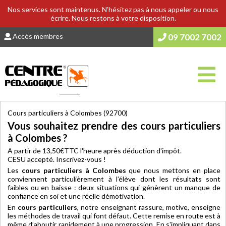
Nos services sont maintenus. N'hésitez pas à nous appeler ou nous
écrire. Nous restons à votre disposition.
Accès membres
09 7002 7002
Vous êtes ici :
Accueil
>
COURS & SOUTIEN SCOLAIRE
Cours particuliers à Colombes (92700)
Vous souhaitez prendre des cours particuliers
à Colombes ?
A partir de 13,50€TTC l'heure après déduction d'impôt.
CESU accepté. Inscrivez-vous !
Les
cours particuliers à Colombes
que nous mettons en place
conviennent particulièrement à l’élève dont les résultats sont
faibles ou en baisse : deux situations qui génèrent un manque de
confiance en soi et une réelle démotivation.
En
cours particuliers
, notre enseignant rassure, motive, enseigne
les méthodes de travail qui font défaut. Cette remise en route est à
même d’aboutir rapidement à une progression. En s'impliquant dans