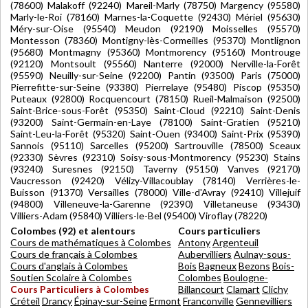
(78600) Malakoff (92240) Mareil-Marly (78750) Margency (95580)
Marly-le-Roi (78160) Marnes-la-Coquette (92430) Mériel (95630)
Méry-sur-Oise (95540) Meudon (92190) Moisselles (95570)
Montesson (78360) Montigny-lès-Cormeilles (95370) Montlignon
(95680) Montmagny (95360) Montmorency (95160) Montrouge
(92120) Montsoult (95560) Nanterre (92000) Nerville-la-Forêt
(95590) Neuilly-sur-Seine (92200) Pantin (93500) Paris (75000)
Pierrefitte-sur-Seine (93380) Pierrelaye (95480) Piscop (95350)
Puteaux (92800) Rocquencourt (78150) Rueil-Malmaison (92500)
Saint-Brice-sous-Forêt (95350) Saint-Cloud (92210) Saint-Denis
(93200) Saint-Germain-en-Laye (78100) Saint-Gratien (95210)
Saint-Leu-la-Forêt (95320) Saint-Ouen (93400) Saint-Prix (95390)
Sannois (95110) Sarcelles (95200) Sartrouville (78500) Sceaux
(92330) Sèvres (92310) Soisy-sous-Montmorency (95230) Stains
(93240) Suresnes (92150) Taverny (95150) Vanves (92170)
Vaucresson (92420) Vélizy-Villacoublay (78140) Verrières-le-
Buisson (91370) Versailles (78000) Ville-d'Avray (92410) Villejuif
(94800) Villeneuve-la-Garenne (92390) Villetaneuse (93430)
Villiers-Adam (95840) Villiers-le-Bel (95400) Viroflay (78220)
Colombes (92) et alentours
Cours particuliers
Cours de mathématiques à Colombes
Antony
Argenteuil
Cours de français à Colombes
Aubervilliers
Aulnay-sous-
Cours d'anglais à Colombes
Bois
Bagneux
Bezons
Bois-
Soutien Scolaire à Colombes
Colombes
Boulogne-
Cours Particuliers à Colombes
Billancourt
Clamart
Clichy
Créteil
Drancy
Épinay-sur-Seine
Ermont
Franconville
Gennevilliers