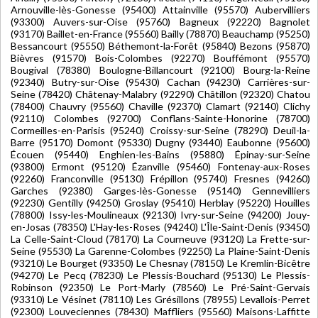
Arnouville-lès-Gonesse (95400) Attainville (95570) Aubervilliers
(93300) Auvers-sur-Oise (95760) Bagneux (92220) Bagnolet
(93170) Baillet-en-France (95560) Bailly (78870) Beauchamp (95250)
Bessancourt (95550) Béthemont-la-Forêt (95840) Bezons (95870)
Bièvres (91570) Bois-Colombes (92270) Bouffémont (95570)
Bougival (78380) Boulogne-Billancourt (92100) Bourg-la-Reine
(92340) Butry-sur-Oise (95430) Cachan (94230) Carrières-sur-
Seine (78420) Châtenay-Malabry (92290) Châtillon (92320) Chatou
(78400) Chauvry (95560) Chaville (92370) Clamart (92140) Clichy
(92110) Colombes (92700) Conflans-Sainte-Honorine (78700)
Cormeilles-en-Parisis (95240) Croissy-sur-Seine (78290) Deuil-la-
Barre (95170) Domont (95330) Dugny (93440) Eaubonne (95600)
Écouen (95440) Enghien-les-Bains (95880) Épinay-sur-Seine
(93800) Ermont (95120) Ézanville (95460) Fontenay-aux-Roses
(92260) Franconville (95130) Frépillon (95740) Fresnes (94260)
Garches (92380) Garges-lès-Gonesse (95140) Gennevilliers
(92230) Gentilly (94250) Groslay (95410) Herblay (95220) Houilles
(78800) Issy-les-Moulineaux (92130) Ivry-sur-Seine (94200) Jouy-
en-Josas (78350) L'Hay-les-Roses (94240) L'Île-Saint-Denis (93450)
La Celle-Saint-Cloud (78170) La Courneuve (93120) La Frette-sur-
Seine (95530) La Garenne-Colombes (92250) La Plaine-Saint-Denis
(93210) Le Bourget (93350) Le Chesnay (78150) Le Kremlin-Bicêtre
(94270) Le Pecq (78230) Le Plessis-Bouchard (95130) Le Plessis-
Robinson (92350) Le Port-Marly (78560) Le Pré-Saint-Gervais
(93310) Le Vésinet (78110) Les Grésillons (78955) Levallois-Perret
(92300) Louveciennes (78430) Maffliers (95560) Maisons-Laffitte