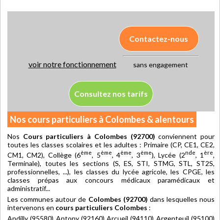
Contactez-nous
voir notre fonctionnement
sans engagement
Consultez nos tarifs
Nos cours particuliers à Colombes & alentours
Nos
Cours particuliers à Colombes (92700)
conviennent pour
toutes les classes scolaires et les adultes : Primaire (CP, CE1, CE2,
ème
ème
ème
ème
nde
ère
CM1, CM2), Collège (6
, 5
, 4
, 3
), Lycée (2
, 1
,
Terminale), toutes les sections (S, ES, STI, STMG, STL, ST2S,
professionnelles, ...), les classes du lycée agricole, les CPGE, les
classes prépas aux concours médicaux paramédicaux et
administratif...
Les communes autour de
Colombes (92700)
dans lesquelles nous
intervenons en
cours particuliers Colombes
:
Andilly (95580) Antony (92160) Arcueil (94110) Argenteuil (95100)