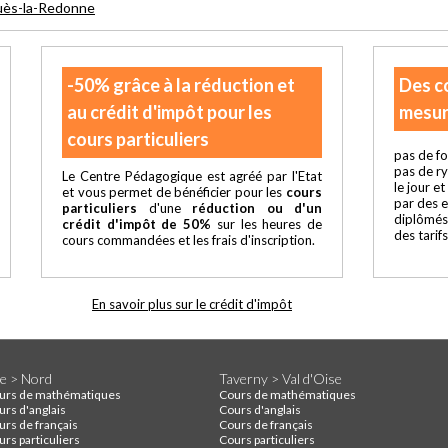
uès-la-Redonne
-50% grâce à la réduction et
Des c
au crédit d'impôt pour les
mesur
cours particuliers
pas de fo
pas de r
Le Centre Pédagogique est agréé par l'Etat
le jour e
et vous permet de bénéficier pour les
cours
par des 
particuliers
d'une
réduction ou d'un
diplômés
crédit d'impôt de 50%
sur les heures de
des tarif
cours commandées et les frais d'inscription.
En savoir plus sur le crédit d'impôt
lle > Nord
Taverny > Val d'Oise
urs de mathématiques
Cours de mathématiques
urs d'anglais
Cours d'anglais
urs de français
Cours de français
rs particuliers
Cours particuliers