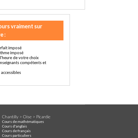
ours vraiment sur
e :
rfait imposé
ythme imposé
t l'heure de votre choix
enseignants compétents et
s accessibles
Chantilly > Oise > Picardie
Cours de mathématiques
Cours d'anglais
Cours de français
Cours particuliers