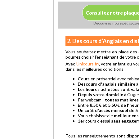
Consultez notre plaqu
Découvrez notre pédagogi
2. Des cours d’Anglais en di
Vous souhaitez mettre en place des c
pourrez choisir l’enseignant de votre c
Avec
Unicours.fr/
, votre enfant ou vo
dans les meilleures conditions :
Cours en présentiel avec tabl
Des
cours d'anglais similaire
à
Les heures achetées sont vala
Depuis votre domicile
à Cuges
Par webcam -
toutes matières
Entre
8,50 € et 5,50 € de l'heu
Un coût d’accès mensuel de 5 
Vous choisissez le
meilleur en
1er cours d’essai
sans engage
Tous les renseignements sont dispon