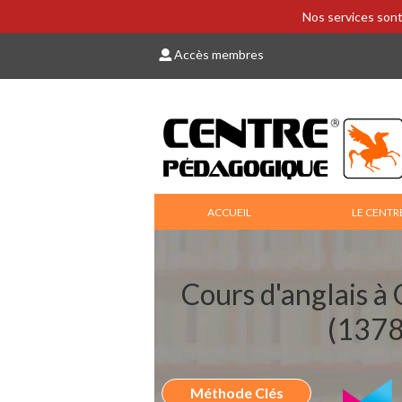
Nos services sont
Accès membres
ACCUEIL
LE CENTR
Cours d'anglais à
(1378
Méthode Clés