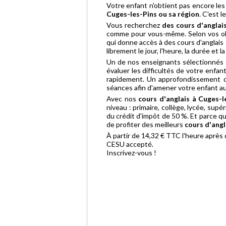
Votre enfant n'obtient pas encore les 
Cuges-les-Pins ou sa région
. C'est 
Vous recherchez
des cours d'anglai
comme pour vous-même. Selon vos obje
qui donne accès à des cours d'anglais s
librement le jour, l'heure, la durée et 
Un de nos enseignants sélectionnés
évaluer les difficultés de votre enfan
rapidement. Un approfondissement d
séances afin d'amener votre enfant au
Avec nos
cours d'anglais à Cuges-l
niveau : primaire, collège, lycée, sup
du crédit d'impôt de 50 %. Et parce q
de profiter des meilleurs
cours d'angl
À partir de 14,32 € TTC l'heure après
CESU accepté.
Inscrivez-vous !