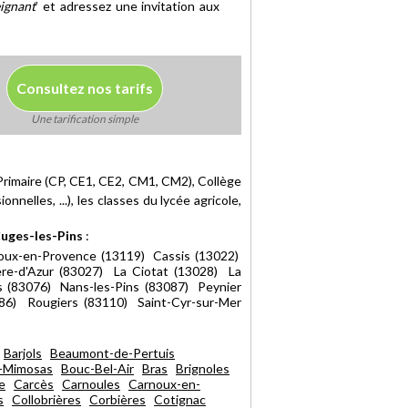
ignant
’ et adressez une invitation aux
Consultez nos tarifs
Une tarification simple
 Primaire (CP, CE1, CE2, CM1, CM2), Collège
nnelles, ...), les classes du lycée agricole,
Cuges-les-Pins
:
oux-en-Provence (13119) Cassis (13022)
re-d'Azur (83027) La Ciotat (13028) La
 (83076) Nans-les-Pins (83087) Peynier
86) Rougiers (83110) Saint-Cyr-sur-Mer
Barjols
Beaumont-de-Pertuis
-Mimosas
Bouc-Bel-Air
Bras
Brignoles
e
Carcès
Carnoules
Carnoux-en-
s
Collobrières
Corbières
Cotignac