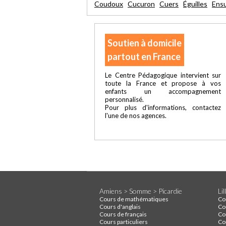
Coudoux
Cucuron
Cuers
Éguilles
Ens
Soutien à domicile
partout en France
Le Centre Pédagogique intervient sur
toute la France et propose à vos
enfants un accompagnement
personnalisé.
Pour plus d'informations, contactez
l'une de nos agences.
Amiens > Somme > Picardie
Li
Cours de mathématiques
Co
Cours d'anglais
Co
Cours de français
Co
Cours particuliers
Cou