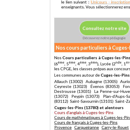
le lien suivant :
Unicours - inscriptio
enseignants. Vous sélectionnerez ensui
Consultez notre site
Découvrez notre pédagogie
Nos cours particuliers à Cuges-
Nos
Cours particuliers à Cuges-les-Pin
ème
ème
ème
ème
nde
èr
(6
, 5
, 4
, 3
), Lycée (2
, 1
les CPGE, les classes prépas aux concours
Les communes autour de
Cuges-les-Pins
Allauch (13002) Aubagne (13005) Aurio
Ceyreste (13023) Évenos (83053) Font
Destrousse (13031) La Penne-sur-Huve
(13072) Peypin (13073) Plan-d'Aups-S
(83112) Saint-Savournin (13101) Saint-Z
Cuges-les-Pins (13780) et alentours
Cours d'anglais à Cuges-les-Pins
Cours de mathématiques à Cuges-les-Pin
Cours de français à Cuges-les-Pins
Provence
Carqueiranne
Carry-le-Rouet