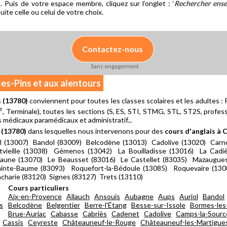
n
. Puis de votre espace membre, cliquez sur l’onglet : ‘
Rechercher ense
te celle ou celui de votre choix.
Contactez-nous
Sans engagement
les-Pins et aux alentours
s (13780)
conviennent pour toutes les classes scolaires et les adultes :
e
, Terminale), toutes les sections (S, ES, STI, STMG, STL, ST2S, professio
 médicaux paramédicaux et administratif...
 (13780)
dans lesquelles nous intervenons pour des
cours d'anglais à 
l (13007) Bandol (83009) Belcodène (13013) Cadolive (13020) Carn
vieille (13038) Gémenos (13042) La Bouilladisse (13016) La Cadiè
aune (13070) Le Beausset (83016) Le Castellet (83035) Mazaugues
ainte-Baume (83093) Roquefort-la-Bédoule (13085) Roquevaire (130
acharie (83120) Signes (83127) Trets (13110)
Cours particuliers
Aix-en-Provence
Allauch
Ansouis
Aubagne
Aups
Auriol
Bandol
s
Belcodène
Belgentier
Berre-l'Étang
Besse-sur-Issole
Bormes-les
Brue-Auriac
Cabasse
Cabriès
Cadenet
Cadolive
Camps-la-Sourc
Cassis
Ceyreste
Châteauneuf-le-Rouge
Châteauneuf-les-Martigue