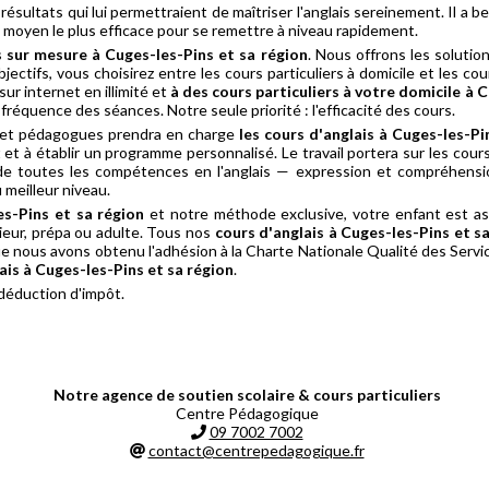
résultats qui lui permettraient de maîtriser l'anglais sereinement. Il a b
le moyen le plus efficace pour se remettre à niveau rapidement.
s sur mesure à Cuges-les-Pins et sa région
. Nous offrons les solutio
ctifs, vous choisirez entre les cours particuliers à domicile et les c
ur internet en illimité et
à des cours particuliers à votre domicile à 
la fréquence des séances. Notre seule priorité : l'efficacité des cours.
 et pédagogues prendra en charge
les cours d'anglais à Cuges-les-Pi
t et à établir un programme personnalisé. Le travail portera sur les cour
e toutes les compétences en l'anglais — expression et compréhensio
 meilleur niveau.
es-Pins et sa région
et notre méthode exclusive, votre enfant est as
érieur, prépa ou adulte. Tous nos
cours d'anglais à Cuges-les-Pins et s
ue nous avons obtenu l'adhésion à la Charte Nationale Qualité des Servic
ais à Cuges-les-Pins et sa région
.
 déduction d'impôt.
Notre agence de soutien scolaire & cours particuliers
Centre Pédagogique
09 7002 7002
contact@centrepedagogique.fr