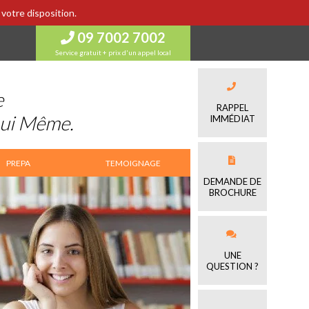
votre disposition.
09 7002 7002
Service gratuit + prix d'un appel local
e
RAPPEL
Lui Même.
IMMÉDIAT
PREPA
TEMOIGNAGE
DEMANDE DE
BROCHURE
UNE
QUESTION ?