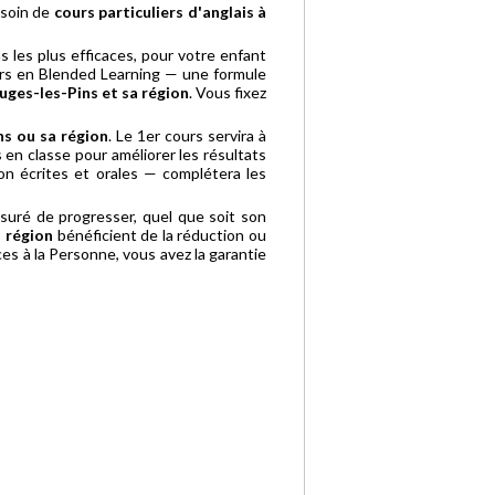
esoin de
cours particuliers d'anglais à
ns les plus efficaces, pour votre enfant
ours en Blended Learning — une formule
Cuges-les-Pins et sa région
. Vous fixez
ns ou sa région
. Le 1er cours servira à
s en classe pour améliorer les résultats
n écrites et orales — complétera les
suré de progresser, quel que soit son
a région
bénéficient de la réduction ou
es à la Personne, vous avez la garantie