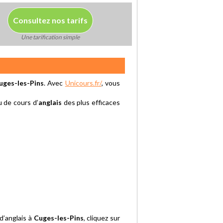
Consultez nos tarifs
Une tarification simple
uges-les-Pins
. Avec
Unicours.fr/
, vous
u de cours d’
anglais
des plus efficaces
d’anglais à
Cuges-les-Pins
, cliquez sur