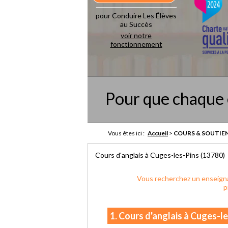
pour Conduire Les Élèves
au Succès
voir notre
fonctionnement
Pour que chaque 
Vous êtes ici :
Accueil
>
COURS & SOUTIEN
Cours d'anglais à Cuges-les-Pins (13780)
Vous recherchez un enseigna
p
1. Cours d'anglais à Cuges-l