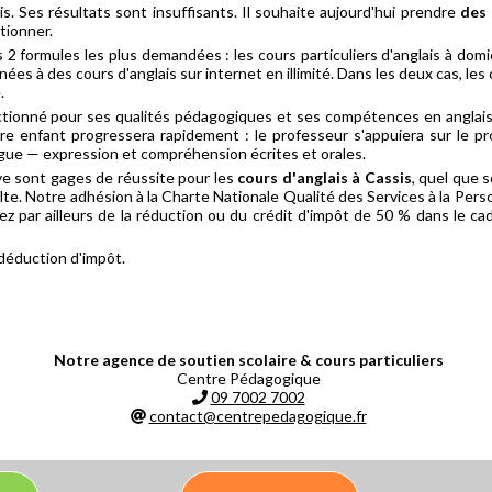
is. Ses résultats sont insuffisants. Il souhaite aujourd'hui prendre
des 
tionner.
formules les plus demandées : les cours particuliers d'anglais à domici
ées à des cours d'anglais sur internet en illimité. Dans les deux cas, le
.
tionné pour ses qualités pédagogiques et ses compétences en anglais
tre enfant progressera rapidement : le professeur s'appuiera sur le p
gue — expression et compréhension écrites et orales.
ve sont gages de réussite pour les
cours d'anglais à Cassis
, quel que s
lte. Notre adhésion à la Charte Nationale Qualité des Services à la Person
ez par ailleurs de la réduction ou du crédit d'impôt de 50 % dans le c
 déduction d'impôt.
Notre agence de soutien scolaire & cours particuliers
Centre Pédagogique
09 7002 7002
contact@centrepedagogique.fr