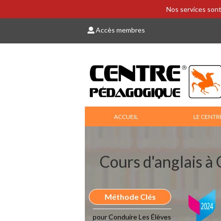
Nos services sont
Accès membres
ACCUEIL
LE CENTR
Cours d'anglais à
Méthode Clés
pour Conduire Les Élèves