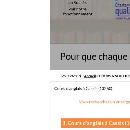
au Succès
voir notre
fonctionnement
Pour que chaque 
Vous êtes ici :
Accueil
>
COURS & SOUTIEN
Cours d'anglais à Cassis (13260)
Vous recherchez un enseigna
1. Cours d'anglais à Cassis (