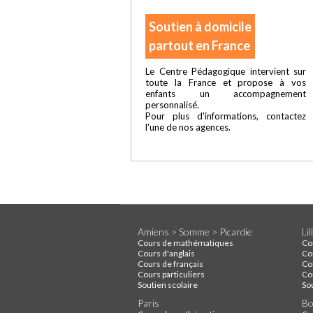
Soutien à domicile
partout en France
Le Centre Pédagogique intervient sur
toute la France et propose à vos
enfants un accompagnement
personnalisé.
Pour plus d'informations, contactez
l'une de nos agences.
Amiens > Somme > Picardie
Li
Cours de mathématiques
Co
Cours d'anglais
Co
Cours de français
Co
Cours particuliers
Cou
Soutien scolaire
So
Paris
Bo