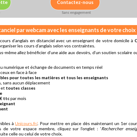
ette
Contactez-nous
e
Sans engagement
stanciel par webcam avec les enseignants de votre choix
ours d’anglais en distanciel avec un enseignant de votre domicile à
C
organiser les cours d’anglais selon vos contraintes.
us-même allez bénéficier d’une aide aux devoirs, d’un soutien scolaire o
eau numérique et échange de documents en temps réel
 ceux en face à face
bles pour toutes les matières et tous les enseignants
s, sans aucun déplacement
et
toutes classes
re
€ ttc
par mois
seignant
ment
nibles à
Unicours.fr/
. Pour mettre en place dès maintenant un 1er cour
is de votre espace membre, cliquez sur l’onglet : ‘
Rechercher ensei
te celle ou celui de votre choix.