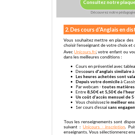
Consultez notre plaqu
Découvrez notre pédagogi
2. Des cours d’Anglais en di
Vous souhaitez mettre en place des c
choisir l’enseignant de votre choix et 
Avec
Unicours.fr/
, votre enfant ou vo
dans les meilleures conditions :
Cours en présentiel avec tabl
Des
cours d'anglais similaire
à
Les heures achetées sont vala
Depuis votre domicile
à Cassi
Par webcam -
toutes matières
Entre
8,50 € et 5,50 € de l'heu
Un coût d’accès mensuel de 5 
Vous choisissez le
meilleur en
1er cours d’essai
sans engage
Tous les renseignements sont dispo
suivant :
Unicours - inscription
. Pu
enseignants. Vous sélectionnerez ensui