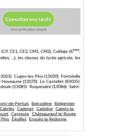
Consultez nos tarifs
Une tarification simple
ème
e (CP, CE1, CE2, CM1, CM2), Collège (6
,
es, ...), les classes du lycée agricole, les
023) Cuges-les-Pins (13030) Fontvieille
r-Huveaune (13070) Le Castellet (83035)
doule (13085) Roquevaire (13086) Saint-
ont-de-Pertuis
Belcodène
Belgentier
Cabriès
Cadenet
Cadolive
Camps-la-
Rouet
Ceyreste
Châteauneuf-le-Rouge
-Pins
Éguilles
Ensuès-la-Redonne