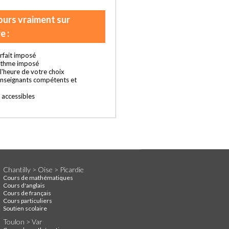
ours vraiment sur
e :
rfait imposé
ythme imposé
t l'heure de votre choix
enseignants compétents et
s accessibles
Chantilly > Oise > Picardie
Cours de mathématiques
Cours d'anglais
Cours de français
Cours particuliers
Soutien scolaire
Toulon > Var