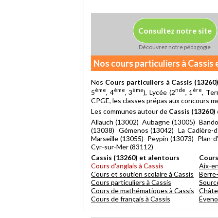
Consultez notre site
Découvrez notre pédagogie
Nos cours particuliers à Cassis 
Nos
Cours particuliers à Cassis (13260
ème
ème
ème
nde
ère
5
, 4
, 3
), Lycée (2
, 1
, Ter
CPGE, les classes prépas aux concours méd
Les communes autour de
Cassis (13260)
Allauch (13002) Aubagne (13005) Bandol
(13038) Gémenos (13042) La Cadière-d'
Marseille (13055) Peypin (13073) Plan-
Cyr-sur-Mer (83112)
Cassis (13260) et alentours
Cours
Cours d'anglais à Cassis
Aix-e
Cours et soutien scolaire à Cassis
Berre-
Cours particuliers à Cassis
Sourc
Cours de mathématiques à Cassis
Châte
Cours de français à Cassis
Éveno