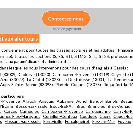
Contactez-nous
Sans engagement
et aux alentours
)
conviennent pour toutes les classes scolaires et les adultes : Primair
minale), toutes les sections (S, ES, STI, STMG, STL, ST2S, professionnell
icaux paramédicaux et administratif...
dans lesquelles nous intervenons pour des
cours d'anglais à Cassis
:
 (83009) Cadolive (13020) Carnoux-en-Provence (13119) Ceyreste (13
Azur (83027) La Ciotat (13028) La Destrousse (13031) La Penne-su
d'Aups-Sainte-Baume (83093) Plan-de-Cuques (13075) Roquefort-la-Bé
 particuliers
n-Provence
Allauch
Ansouis
Aubagne
Auriol
Bandol
Barjols
Beaum
l'Étang
Besse-sur-Issole
Bouc-Bel-Air
Bras
Brignoles
Brue-Auriac
e
Carcès
Carnoules
Carnoux-en-Provence
Carqueiranne
Carry-le-
auneuf-les-Martigues
Cornillon-Confoux
Coudoux
Cuers
Cuges-les
s
Flassans-sur-Issole
Fontvieille
Forcalqueiret
Fos-sur-Mer
Fuveau