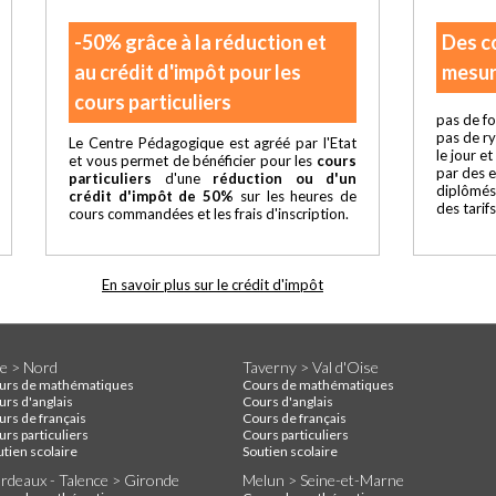
-50% grâce à la réduction et
Des c
au crédit d'impôt pour les
mesur
cours particuliers
pas de fo
pas de r
Le Centre Pédagogique est agréé par l'Etat
le jour e
et vous permet de bénéficier pour les
cours
par des 
particuliers
d'une
réduction ou d'un
diplômés
crédit d'impôt de 50%
sur les heures de
des tarif
cours commandées et les frais d'inscription.
En savoir plus sur le crédit d'impôt
lle > Nord
Taverny > Val d'Oise
urs de mathématiques
Cours de mathématiques
urs d'anglais
Cours d'anglais
urs de français
Cours de français
rs particuliers
Cours particuliers
utien scolaire
Soutien scolaire
rdeaux - Talence > Gironde
Melun > Seine-et-Marne