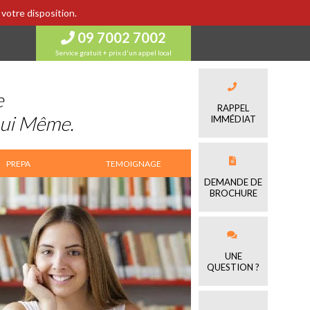
votre disposition.
09 7002 7002
Service gratuit + prix d'un appel local
e
RAPPEL
Lui Même.
IMMÉDIAT
PREPA
TEMOIGNAGE
DEMANDE DE
BROCHURE
UNE
QUESTION ?