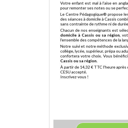
Votre enfant est mal à l'aise en angla
pour remonter ses notes ou se perfec
Le Centre Pédagogique® propose les 2 
des séances à domicile à Cassis combin
sans contrainte de rythme ni de durée
Chacun de nos enseignants est sélec
domicile à Cassis ou sa région
, vo
l'ensemble des compétences de la lan
Notre suivi et notre méthode exclusi
collège, lycée, supérieur, prépa ou adu
confortera votre choix. Vous bénéfici
Cassis ou sa région
.
À partir de 14,32 € TTC l'heure après
CESU accepté.
Inscrivez-vous !