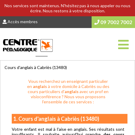
Nos services sont maintenus. N'hésitez pas à nous appeler ou nous
écrire. Nous restons à votre disposition.
Accès membres
09 7002 7002
Vous êtes ici :
Accueil
>
COURS & SOUTIEN SCOLAIRE
Cours d'anglais à Cabriès (13480)
Vous recherchez un enseignant particulier
en
anglais
à votre domicile à Cabriès ou des
cours particuliers d'
anglais
avec un prof en
visioconférence ? Nous vous proposons
l’ensemble de ces services :
1. Cours d'anglais à Cabriès (13480)
Votre enfant est mal à l'aise en anglais. Ses résultats sont
insuffisants. Il souhaite aujourd'hui prendre
des cours