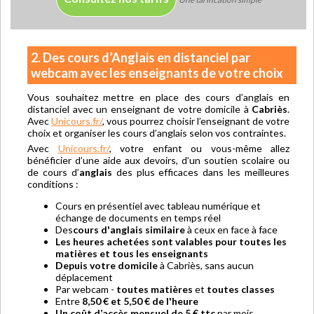
2. Des cours d’Anglais en distanciel par
webcam avec les enseignants de votre choix
Vous souhaitez mettre en place des cours d’anglais en
distanciel avec un enseignant de votre domicile à
Cabriès
.
Avec
Unicours.fr/
, vous pourrez choisir l’enseignant de votre
choix et organiser les cours d’anglais selon vos contraintes.
Avec
Unicours.fr/
, votre enfant ou vous-même allez
bénéficier d’une aide aux devoirs, d’un soutien scolaire ou
de cours d’
anglais
des plus efficaces dans les meilleures
conditions :
Cours en présentiel avec tableau numérique et
échange de documents en temps réel
Des
cours d'anglais similaire
à ceux en face à face
Les heures achetées sont valables pour toutes les
matières et tous les enseignants
Depuis votre domicile
à Cabriès, sans aucun
déplacement
Par webcam -
toutes matières
et
toutes classes
Entre
8,50 € et 5,50 € de l'heure
Un coût d’accès mensuel de 5 € ttc
par mois