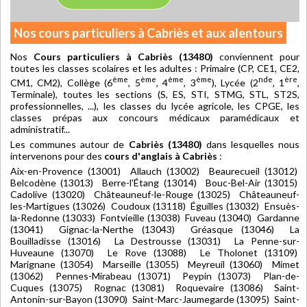
Nos cours particuliers à Cabriès et aux alentours
Nos
Cours particuliers à Cabriès (13480)
conviennent pour
toutes les classes scolaires et les adultes : Primaire (CP, CE1, CE2,
ème
ème
ème
ème
nde
ère
CM1, CM2), Collège (6
, 5
, 4
, 3
), Lycée (2
, 1
,
Terminale), toutes les sections (S, ES, STI, STMG, STL, ST2S,
professionnelles, ...), les classes du lycée agricole, les CPGE, les
classes prépas aux concours médicaux paramédicaux et
administratif...
Les communes autour de
Cabriès (13480)
dans lesquelles nous
intervenons pour des
cours d'anglais à Cabriès
:
Aix-en-Provence (13001) Allauch (13002) Beaurecueil (13012)
Belcodène (13013) Berre-l'Étang (13014) Bouc-Bel-Air (13015)
Cadolive (13020) Châteauneuf-le-Rouge (13025) Châteauneuf-
les-Martigues (13026) Coudoux (13118) Éguilles (13032) Ensuès-
la-Redonne (13033) Fontvieille (13038) Fuveau (13040) Gardanne
(13041) Gignac-la-Nerthe (13043) Gréasque (13046) La
Bouilladisse (13016) La Destrousse (13031) La Penne-sur-
Huveaune (13070) Le Rove (13088) Le Tholonet (13109)
Marignane (13054) Marseille (13055) Meyreuil (13060) Mimet
(13062) Pennes-Mirabeau (13071) Peypin (13073) Plan-de-
Cuques (13075) Rognac (13081) Roquevaire (13086) Saint-
Antonin-sur-Bayon (13090) Saint-Marc-Jaumegarde (13095) Saint-