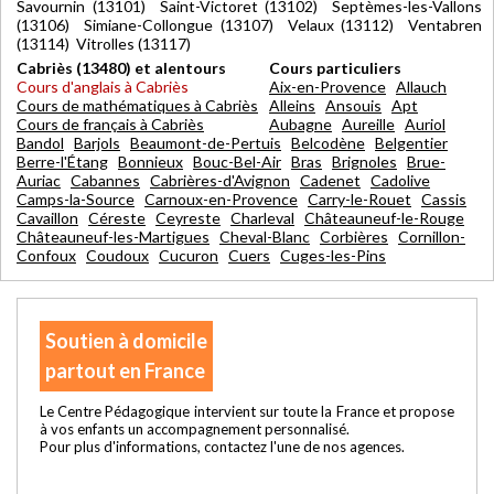
Savournin (13101) Saint-Victoret (13102) Septèmes-les-Vallons
(13106) Simiane-Collongue (13107) Velaux (13112) Ventabren
(13114) Vitrolles (13117)
Cabriès (13480) et alentours
Cours particuliers
Cours d'anglais à Cabriès
Aix-en-Provence
Allauch
Cours de mathématiques à Cabriès
Alleins
Ansouis
Apt
Cours de français à Cabriès
Aubagne
Aureille
Auriol
Bandol
Barjols
Beaumont-de-Pertuis
Belcodène
Belgentier
Berre-l'Étang
Bonnieux
Bouc-Bel-Air
Bras
Brignoles
Brue-
Auriac
Cabannes
Cabrières-d'Avignon
Cadenet
Cadolive
Camps-la-Source
Carnoux-en-Provence
Carry-le-Rouet
Cassis
Cavaillon
Céreste
Ceyreste
Charleval
Châteauneuf-le-Rouge
Châteauneuf-les-Martigues
Cheval-Blanc
Corbières
Cornillon-
Confoux
Coudoux
Cucuron
Cuers
Cuges-les-Pins
Soutien à domicile
partout en France
Le Centre Pédagogique intervient sur toute la France et propose
à vos enfants un accompagnement personnalisé.
Pour plus d'informations, contactez l'une de nos agences.