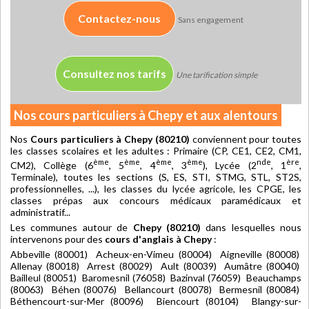
Contactez-nous
Sans engagement
Consultez nos tarifs
Une tarification simple
Nos cours particuliers à Chepy et aux alentours
Nos
Cours particuliers à Chepy (80210)
conviennent pour toutes
les classes scolaires et les adultes : Primaire (CP, CE1, CE2, CM1,
ème
ème
ème
ème
nde
ère
CM2), Collège (6
, 5
, 4
, 3
), Lycée (2
, 1
,
Terminale), toutes les sections (S, ES, STI, STMG, STL, ST2S,
professionnelles, ...), les classes du lycée agricole, les CPGE, les
classes prépas aux concours médicaux paramédicaux et
administratif...
Les communes autour de
Chepy (80210)
dans lesquelles nous
intervenons pour des
cours d'anglais à Chepy
:
Abbeville (80001) Acheux-en-Vimeu (80004) Aigneville (80008)
Allenay (80018) Arrest (80029) Ault (80039) Aumâtre (80040)
Bailleul (80051) Baromesnil (76058) Bazinval (76059) Beauchamps
(80063) Béhen (80076) Bellancourt (80078) Bermesnil (80084)
Béthencourt-sur-Mer (80096) Biencourt (80104) Blangy-sur-