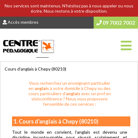
Nos services sont maintenus. N'hésitez pas à nous appeler ou nous
écrire. Nous restons à votre disposition.
Accès membres
09 7002 7002
Vous êtes ici :
Accueil
>
COURS & SOUTIEN SCOLAIRE
Cours d'anglais à Chepy (80210)
Vous recherchez un enseignant particulier
en
anglais
à votre domicile à Chepy ou des
cours particuliers d'
anglais
avec un prof en
visioconférence ? Nous vous proposons
l’ensemble de ces services :
1. Cours d'anglais à Chepy (80210)
Tout le monde en convient, l'anglais est devenu une
discipline incontournable pour réussir scolairement et