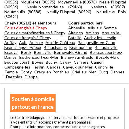
(80556) Mouflières (80575) Moyenneville (80578) Nesle-l'Hôpital
(80586) Nesle-Normandeuse (76460) Neslette (80587)
Neufmoulin (80588) Neuilly-l'Hôpital (80590) Neuville-au-Bois
(80591)
Chepy (80210) et alentours
Cours particuliers
Cours d'anglais à Chepy
Abbeville
Ailly-sur-Somme
Cours de mathématiques à Chepy
Airaines
Amiens
Arques-la-
Cours de français à Chepy
Bataille
Auchy-lès-Hesdin
Auffay
Ault
Aumale
Auxi-le-Château
Bacqueville-en-Caux
Beaucamps-le-Vieux
Beauchamps
Beauquesne
Beaurainville
Beauval
Berck
Bernaville
Berneval-le-Grand
Berteaucourt-les-
Dames
Béthencourt-sur-Mer
Blangy-sur-Bresle
Bosc-le-Hard
Bouttencourt
Boves
Buchy
Cagny
Camiers
Camon
Campagne-lès-Hesdin
Candas
Cayeux-sur-Mer
Conchil-le-
Temple
Conty
Crécy-en-Ponthieu
Criel-sur-Mer
Cucq
Dannes
Dargnies
Dieppe
Soutien à domicile
partout en France
Le Centre Pédagogique intervient sur toute la France et propose
à vos enfants un accompagnement personnalisé.
Pour plus d'informations, contactez l'une de nos agences.