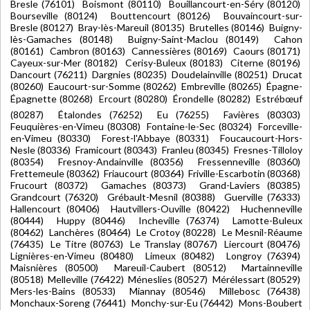
Bresle (76101) Boismont (80110) Bouillancourt-en-Séry (80120)
Bourseville (80124) Bouttencourt (80126) Bouvaincourt-sur-
Bresle (80127) Bray-lès-Mareuil (80135) Brutelles (80146) Buigny-
lès-Gamaches (80148) Buigny-Saint-Maclou (80149) Cahon
(80161) Cambron (80163) Cannessières (80169) Caours (80171)
Cayeux-sur-Mer (80182) Cerisy-Buleux (80183) Citerne (80196)
Dancourt (76211) Dargnies (80235) Doudelainville (80251) Drucat
(80260) Eaucourt-sur-Somme (80262) Embreville (80265) Épagne-
Épagnette (80268) Ercourt (80280) Érondelle (80282) Estrébœuf
(80287) Étalondes (76252) Eu (76255) Favières (80303)
Feuquières-en-Vimeu (80308) Fontaine-le-Sec (80324) Forceville-
en-Vimeu (80330) Forest-l'Abbaye (80331) Foucaucourt-Hors-
Nesle (80336) Framicourt (80343) Franleu (80345) Fresnes-Tilloloy
(80354) Fresnoy-Andainville (80356) Fressenneville (80360)
Frettemeule (80362) Friaucourt (80364) Friville-Escarbotin (80368)
Frucourt (80372) Gamaches (80373) Grand-Laviers (80385)
Grandcourt (76320) Grébault-Mesnil (80388) Guerville (76333)
Hallencourt (80406) Hautvillers-Ouville (80422) Huchenneville
(80444) Huppy (80446) Incheville (76374) Lamotte-Buleux
(80462) Lanchères (80464) Le Crotoy (80228) Le Mesnil-Réaume
(76435) Le Titre (80763) Le Translay (80767) Liercourt (80476)
Lignières-en-Vimeu (80480) Limeux (80482) Longroy (76394)
Maisnières (80500) Mareuil-Caubert (80512) Martainneville
(80518) Melleville (76422) Méneslies (80527) Mérélessart (80529)
Mers-les-Bains (80533) Miannay (80546) Millebosc (76438)
Monchaux-Soreng (76441) Monchy-sur-Eu (76442) Mons-Boubert