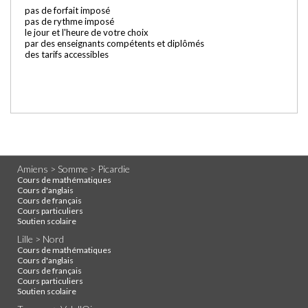
pas de forfait imposé
pas de rythme imposé
le jour et l'heure de votre choix
par des enseignants compétents et diplômés
des tarifs accessibles
Amiens > Somme > Picardie
Cours de mathématiques
Cours d'anglais
Cours de français
Cours particuliers
Soutien scolaire
Lille > Nord
Cours de mathématiques
Cours d'anglais
Cours de français
Cours particuliers
Soutien scolaire