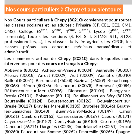
Nos cours particuliers à Chepy et aux alentours
Nos
Cours particuliers à Chepy (80210)
conviennent pour toutes
les classes scolaires et les adultes : Primaire (CP, CE1, CE2, CM1,
ème
ème
ème
ème
nde
ère
CM2), Collège (6
, 5
, 4
, 3
), Lycée (2
, 1
,
Terminale), toutes les sections (S, ES, STI, STMG, STL, ST2S,
professionnelles, ...), les classes du lycée agricole, les CPGE, les
classes prépas aux concours médicaux paramédicaux et
administratif...
Les communes autour de
Chepy (80210)
dans lesquelles nous
intervenons pour des
cours de français à Chepy
:
Abbeville (80001) Acheux-en-Vimeu (80004) Aigneville (80008)
Allenay (80018) Arrest (80029) Ault (80039) Aumâtre (80040)
Bailleul (80051) Baromesnil (76058) Bazinval (76059) Beauchamps
(80063) Béhen (80076) Bellancourt (80078) Bermesnil (80084)
Béthencourt-sur-Mer (80096) Biencourt (80104) Blangy-sur-
Bresle (76101) Boismont (80110) Bouillancourt-en-Séry (80120)
Bourseville (80124) Bouttencourt (80126) Bouvaincourt-sur-
Bresle (80127) Bray-lès-Mareuil (80135) Brutelles (80146) Buigny-
lès-Gamaches (80148) Buigny-Saint-Maclou (80149) Cahon
(80161) Cambron (80163) Cannessières (80169) Caours (80171)
Cayeux-sur-Mer (80182) Cerisy-Buleux (80183) Citerne (80196)
Dancourt (76211) Dargnies (80235) Doudelainville (80251) Drucat
(80260) Eaucourt-sur-Somme (80262) Embreville (80265) Épagne-