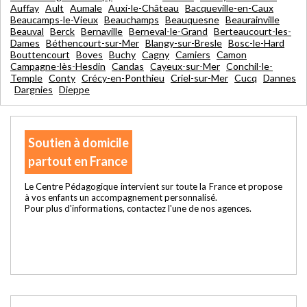
Auffay
Ault
Aumale
Auxi-le-Château
Bacqueville-en-Caux
Beaucamps-le-Vieux
Beauchamps
Beauquesne
Beaurainville
Beauval
Berck
Bernaville
Berneval-le-Grand
Berteaucourt-les-
Dames
Béthencourt-sur-Mer
Blangy-sur-Bresle
Bosc-le-Hard
Bouttencourt
Boves
Buchy
Cagny
Camiers
Camon
Campagne-lès-Hesdin
Candas
Cayeux-sur-Mer
Conchil-le-
Temple
Conty
Crécy-en-Ponthieu
Criel-sur-Mer
Cucq
Dannes
Dargnies
Dieppe
Soutien à domicile
partout en France
Le Centre Pédagogique intervient sur toute la France et propose
à vos enfants un accompagnement personnalisé.
Pour plus d'informations, contactez l'une de nos agences.