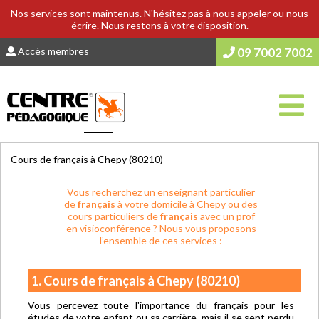
Nos services sont maintenus. N'hésitez pas à nous appeler ou nous
écrire. Nous restons à votre disposition.
Accès membres
09 7002 7002
Vous êtes ici :
Accueil
>
COURS & SOUTIEN SCOLAIRE
Cours de français à Chepy (80210)
Vous recherchez un enseignant particulier
de
français
à votre domicile à Chepy ou des
cours particuliers de
français
avec un prof
en visioconférence ? Nous vous proposons
l’ensemble de ces services :
1. Cours de français à Chepy (80210)
Vous percevez toute l'importance du français pour les
études de votre enfant ou sa carrière, mais il se sent perdu