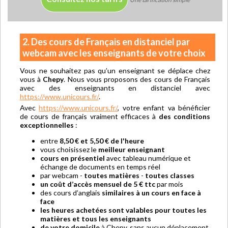
2. Des cours de Français en distanciel par
webcam avec les enseignants de votre choix
Vous ne souhaitez pas qu’un enseignant se déplace chez
vous à
Chepy
. Nous vous proposons des cours de Français
avec des enseignants en distanciel avec
https://www.unicours.fr/
.
Avec
https://www.unicours.fr/
, votre enfant va bénéficier
de cours de français vraiment efficaces à
des conditions
exceptionnelles
:
entre
8,50 € et 5,50 € de l'heure
vous choisissez le
meilleur enseignant
cours en présentiel
avec tableau numérique et
échange de documents en temps réel
par webcam -
toutes matières
-
toutes classes
un coût d’accès mensuel de 5 € ttc
par mois
des cours d’anglais
similaires à un cours en face à
face
les heures achetées sont valables pour toutes les
matières et tous les enseignants
de votre domicile
à Chepy, sans aucun déplacement