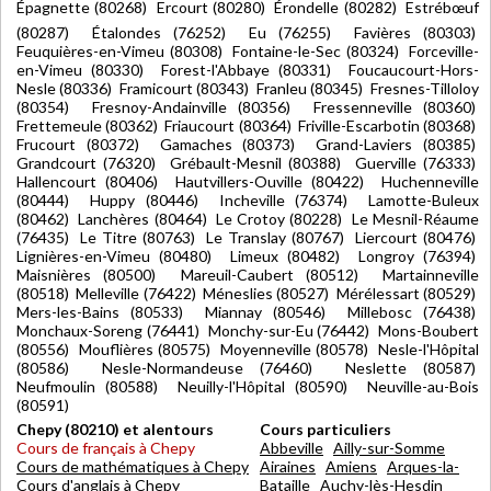
Épagnette (80268) Ercourt (80280) Érondelle (80282) Estrébœuf
(80287) Étalondes (76252) Eu (76255) Favières (80303)
Feuquières-en-Vimeu (80308) Fontaine-le-Sec (80324) Forceville-
en-Vimeu (80330) Forest-l'Abbaye (80331) Foucaucourt-Hors-
Nesle (80336) Framicourt (80343) Franleu (80345) Fresnes-Tilloloy
(80354) Fresnoy-Andainville (80356) Fressenneville (80360)
Frettemeule (80362) Friaucourt (80364) Friville-Escarbotin (80368)
Frucourt (80372) Gamaches (80373) Grand-Laviers (80385)
Grandcourt (76320) Grébault-Mesnil (80388) Guerville (76333)
Hallencourt (80406) Hautvillers-Ouville (80422) Huchenneville
(80444) Huppy (80446) Incheville (76374) Lamotte-Buleux
(80462) Lanchères (80464) Le Crotoy (80228) Le Mesnil-Réaume
(76435) Le Titre (80763) Le Translay (80767) Liercourt (80476)
Lignières-en-Vimeu (80480) Limeux (80482) Longroy (76394)
Maisnières (80500) Mareuil-Caubert (80512) Martainneville
(80518) Melleville (76422) Méneslies (80527) Mérélessart (80529)
Mers-les-Bains (80533) Miannay (80546) Millebosc (76438)
Monchaux-Soreng (76441) Monchy-sur-Eu (76442) Mons-Boubert
(80556) Mouflières (80575) Moyenneville (80578) Nesle-l'Hôpital
(80586) Nesle-Normandeuse (76460) Neslette (80587)
Neufmoulin (80588) Neuilly-l'Hôpital (80590) Neuville-au-Bois
(80591)
Chepy (80210) et alentours
Cours particuliers
Cours de français à Chepy
Abbeville
Ailly-sur-Somme
Cours de mathématiques à Chepy
Airaines
Amiens
Arques-la-
Cours d'anglais à Chepy
Bataille
Auchy-lès-Hesdin