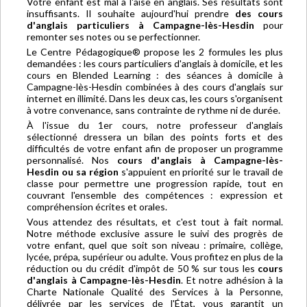
Votre enfant est mal à l'aise en anglais. Ses résultats sont
insuffisants. Il souhaite aujourd'hui prendre
des cours
d'anglais particuliers à Campagne-lès-Hesdin
pour
remonter ses notes ou se perfectionner.
Le Centre Pédagogique® propose les 2 formules les plus
demandées : les cours particuliers d'anglais à domicile, et les
cours en Blended Learning : des séances à domicile à
Campagne-lès-Hesdin combinées à des cours d'anglais sur
internet en illimité. Dans les deux cas, les cours s'organisent
à votre convenance, sans contrainte de rythme ni de durée.
À l'issue du 1er cours, notre professeur d'anglais
sélectionné dressera un bilan des points forts et des
difficultés de votre enfant afin de proposer un programme
personnalisé. Nos
cours d'anglais à Campagne-lès-
Hesdin ou sa région
s'appuient en priorité sur le travail de
classe pour permettre une progression rapide, tout en
couvrant l'ensemble des compétences : expression et
compréhension écrites et orales.
Vous attendez des résultats, et c'est tout à fait normal.
Notre méthode exclusive assure le suivi des progrès de
votre enfant, quel que soit son niveau : primaire, collège,
lycée, prépa, supérieur ou adulte. Vous profitez en plus de la
réduction ou du crédit d'impôt de 50 % sur tous les
cours
d'anglais à Campagne-lès-Hesdin
. Et notre adhésion à la
Charte Nationale Qualité des Services à la Personne,
délivrée par les services de l'État, vous garantit un