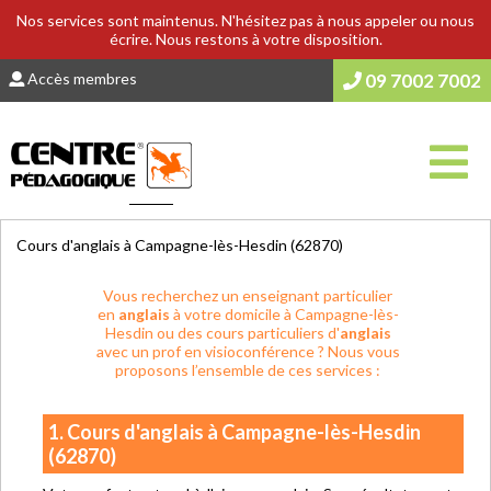
Nos services sont maintenus. N'hésitez pas à nous appeler ou nous
écrire. Nous restons à votre disposition.
Accès membres
09 7002 7002
Vous êtes ici :
Accueil
>
COURS & SOUTIEN SCOLAIRE
Cours d'anglais à Campagne-lès-Hesdin (62870)
Vous recherchez un enseignant particulier
en
anglais
à votre domicile à Campagne-lès-
Hesdin ou des cours particuliers d'
anglais
avec un prof en visioconférence ? Nous vous
proposons l’ensemble de ces services :
1. Cours d'anglais à Campagne-lès-Hesdin
(62870)