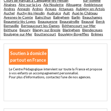
Cours de français à Campagne-lès-Hesdin
sur-Somme
Airaines
Aire-sur-la-Lys
Aix-Noulette
Allouagne
Ambleteuse
Andres
Annezin
Ardres
Arques
Attaques
Aubigny-en-Artois
Auchel
Auchy-lès-Hesdin
Audruicq
Ault
Auxi-le-Château
Avesnes-le-Comte
Baincthun
Balinghem
Barlin
Beauchamps
Beaumetz-lès-Loges
Beauquesne
Beaurainville
Beauval
Berck
Bernaville
Berteaucourt-les-Dames
Béthencourt-sur-Mer
Béthune
Beuvry
Blangy-sur-Bresle
Blaringhem
Blendecques
Boulogne-sur-Mer
Bouttencourt
Bouvigny-Boyeffles
Brêmes
Soutien à domicile
partout en France
Le Centre Pédagogique intervient sur toute la France et propose
à vos enfants un accompagnement personnalisé.
Pour plus d'informations, contactez l'une de nos agences.