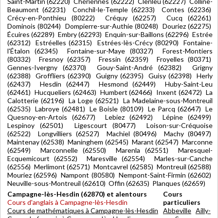
Saint-Martin (62220) Chériennes (62222) Clenleu (62227) Colline-
Beaumont (62231) Conchil-le-Temple (62233) Contes (62236)
Crécy-en-Ponthieu (80222) Créquy (62257) Cucq (62261)
Dominois (80244) Dompierre-sur-Authie (80248) Douriez (62275)
Écuires (62289) Embry (62293) Enquin-sur-Baillons (62296) Estrée
(62312) Estréelles (62315) Estrées-lès-Crécy (80290) Fontaine-
l'Étalon (62345) Fontaine-sur-Maye (80327) Forest-Montiers
(80332) Fresnoy (62357) Fressin (62359) Froyelles (80371)
Gennes-Ivergny (62370) Gouy-Saint-André (62382) Grigny
(62388) Groffliers (62390) Guigny (62395) Guisy (62398) Herly
(62437) Hesdin (62447) Hesmond (62449) Huby-Saint-Leu
(62461) Hucqueliers (62463) Humbert (62466) Inxent (62472) La
Calotterie (62196) La Loge (62521) La Madelaine-sous-Montreuil
(62535) Labroye (62481) Le Boisle (80109) Le Parcq (62647) Le
Quesnoy-en-Artois (62677) Lebiez (62492) Lépine (62499)
Lespinoy (62501) Ligescourt (80477) Loison-sur-Créquoise
(62522) Longvilliers (62527) Machiel (80496) Machy (80497)
Maintenay (62538) Maninghem (62545) Marant (62547) Marconne
(62549) Marconnelle (62550) Marenla (62551) Maresquel-
Ecquemicourt (62552) Maresville (62554) Marles-sur-Canche
(62556) Merlimont (62571) Montcavrel (62585) Montreuil (62588)
Mouriez (62596) Nampont (80580) Nempont-Saint-Firmin (62602)
Neuville-sous-Montreuil (62610) Offin (62635) Planques (62659)
Campagne-lès-Hesdin (62870) et alentours
Cours
Cours d'anglais à Campagne-lès-Hesdin
particuliers
Cours de mathématiques à Campagne-lès-Hesdin
Abbeville
Ailly-