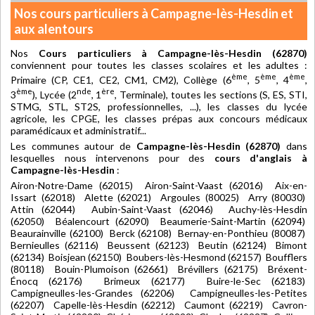
Nos cours particuliers à Campagne-lès-Hesdin et
aux alentours
Nos
Cours particuliers à Campagne-lès-Hesdin (62870)
conviennent pour toutes les classes scolaires et les adultes :
ème
ème
ème
Primaire (CP, CE1, CE2, CM1, CM2), Collège (6
, 5
, 4
,
ème
nde
ère
3
), Lycée (2
, 1
, Terminale), toutes les sections (S, ES, STI,
STMG, STL, ST2S, professionnelles, ...), les classes du lycée
agricole, les CPGE, les classes prépas aux concours médicaux
paramédicaux et administratif...
Les communes autour de
Campagne-lès-Hesdin (62870)
dans
lesquelles nous intervenons pour des
cours d'anglais à
Campagne-lès-Hesdin
:
Airon-Notre-Dame (62015) Airon-Saint-Vaast (62016) Aix-en-
Issart (62018) Alette (62021) Argoules (80025) Arry (80030)
Attin (62044) Aubin-Saint-Vaast (62046) Auchy-lès-Hesdin
(62050) Béalencourt (62090) Beaumerie-Saint-Martin (62094)
Beaurainville (62100) Berck (62108) Bernay-en-Ponthieu (80087)
Bernieulles (62116) Beussent (62123) Beutin (62124) Bimont
(62134) Boisjean (62150) Boubers-lès-Hesmond (62157) Boufflers
(80118) Bouin-Plumoison (62661) Brévillers (62175) Bréxent-
Énocq (62176) Brimeux (62177) Buire-le-Sec (62183)
Campigneulles-les-Grandes (62206) Campigneulles-les-Petites
(62207) Capelle-lès-Hesdin (62212) Caumont (62219) Cavron-