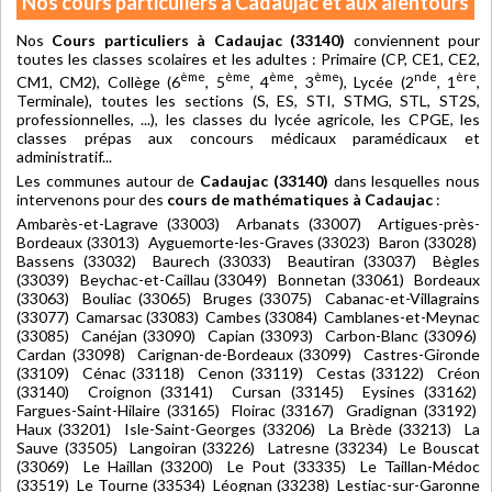
Nos cours particuliers à Cadaujac et aux alentours
Nos
Cours particuliers à Cadaujac (33140)
conviennent pour
toutes les classes scolaires et les adultes : Primaire (CP, CE1, CE2,
ème
ème
ème
ème
nde
ère
CM1, CM2), Collège (6
, 5
, 4
, 3
), Lycée (2
, 1
,
Terminale), toutes les sections (S, ES, STI, STMG, STL, ST2S,
professionnelles, ...), les classes du lycée agricole, les CPGE, les
classes prépas aux concours médicaux paramédicaux et
administratif...
Les communes autour de
Cadaujac (33140)
dans lesquelles nous
intervenons pour des
cours de mathématiques à Cadaujac
:
Ambarès-et-Lagrave (33003) Arbanats (33007) Artigues-près-
Bordeaux (33013) Ayguemorte-les-Graves (33023) Baron (33028)
Bassens (33032) Baurech (33033) Beautiran (33037) Bègles
(33039) Beychac-et-Caillau (33049) Bonnetan (33061) Bordeaux
(33063) Bouliac (33065) Bruges (33075) Cabanac-et-Villagrains
(33077) Camarsac (33083) Cambes (33084) Camblanes-et-Meynac
(33085) Canéjan (33090) Capian (33093) Carbon-Blanc (33096)
Cardan (33098) Carignan-de-Bordeaux (33099) Castres-Gironde
(33109) Cénac (33118) Cenon (33119) Cestas (33122) Créon
(33140) Croignon (33141) Cursan (33145) Eysines (33162)
Fargues-Saint-Hilaire (33165) Floirac (33167) Gradignan (33192)
Haux (33201) Isle-Saint-Georges (33206) La Brède (33213) La
Sauve (33505) Langoiran (33226) Latresne (33234) Le Bouscat
(33069) Le Haillan (33200) Le Pout (33335) Le Taillan-Médoc
(33519) Le Tourne (33534) Léognan (33238) Lestiac-sur-Garonne