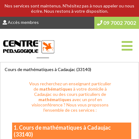
Nos services sont maintenus. N'hésitez pas à nous appeler ou nous
écrire. Nous restons à votre disposition.
Accès membres
09 7002 7002
Vous êtes ici :
Accueil
>
COURS & SOUTIEN SCOLAIRE
Cours de mathématiques à Cadaujac (33140)
Vous recherchez un enseignant particulier
de
mathématiques
à votre domicile à
Cadaujac ou des cours particuliers de
mathématiques
avec un prof en
visioconférence ? Nous vous proposons
l’ensemble de ces services :
1. Cours de mathématiques à Cadaujac
(33140)