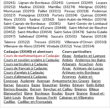
(33241) Lignan-de-Bordeaux (33245) Lormont (33249) Loupes
(33252) Madirac (33263) Martillac (33274) Mérignac (33281)
Montussan (33293) Paillet (33311) Pessac (33318) Podensac
(33327) Pompignac (33330) Portets (33334) Quinsac (33349)
Rions (33355) Sadirac (33363) Saint-Aubin-de-Médoc (33376)
Saint-Caprais-de-Bordeaux (33381) Saint-Genès-de-Lombaud
(33408) Saint-Médard-d'Eyrans (33448) Saint-Michel-de-Rieufret
(33452) Saint-Morillon (33454) Saint-Selve (33474) Sainte-Eulalie
(33397) Sallebœuf (33496) Saucats (33501) Tabanac (33518)
Talence (33522) Tresses (33535) Villenave-d'Ornon (33550)
Villenave-de-Rions (33549) Virelade (33552) Yvrac (33554)
Cadaujac (33140) et alentours
Cours particuliers
Cours de mathématiques à Cadaujac
Abzac
Ambarès-et-Lagrave
Cours et soutien scolaire à Cadaujac
Ambès
Andernos-les-Bains
Cours particuliers à Cadaujac
Arbanats
Arcachon
Arès
Cours de français à Cadaujac
Arsac
Artigues-de-Lussac
Cours d'anglais à Cadaujac
Artigues-près-Bordeaux
Cours d'allemand à Cadaujac
Arveyres
Aubie-et-
Espessas
Audenge
Avensan
Ayguemorte-les-Graves
Baron
Barsac
Bassens
Bazas
Beautiran
Bègles
Béguey
Belin-Béliet
Bernos-Beaulac
Berson
Beychac-et-Caillau
Biganos
Billaux
Blanquefort
Blaye
Bordeaux
Bouliac
Bourg
Branne
Braud-et-
Saint-Louis
Bruges
Bussac-Forêt
Cabanac-et-Villagrains
Cadillac
Cadillac-en-Fronsadais