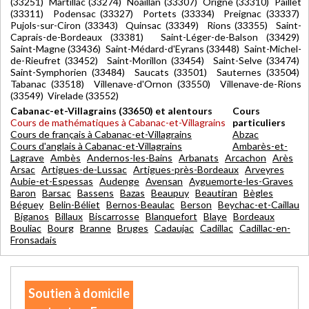
(33251) Martillac (33274) Noaillan (33307) Origne (33310) Paillet
(33311) Podensac (33327) Portets (33334) Preignac (33337)
Pujols-sur-Ciron (33343) Quinsac (33349) Rions (33355) Saint-
Caprais-de-Bordeaux (33381) Saint-Léger-de-Balson (33429)
Saint-Magne (33436) Saint-Médard-d'Eyrans (33448) Saint-Michel-
de-Rieufret (33452) Saint-Morillon (33454) Saint-Selve (33474)
Saint-Symphorien (33484) Saucats (33501) Sauternes (33504)
Tabanac (33518) Villenave-d'Ornon (33550) Villenave-de-Rions
(33549) Virelade (33552)
Cabanac-et-Villagrains (33650) et alentours
Cours
Cours de mathématiques à Cabanac-et-Villagrains
particuliers
Cours de français à Cabanac-et-Villagrains
Abzac
Cours d'anglais à Cabanac-et-Villagrains
Ambarès-et-
Lagrave
Ambès
Andernos-les-Bains
Arbanats
Arcachon
Arès
Arsac
Artigues-de-Lussac
Artigues-près-Bordeaux
Arveyres
Aubie-et-Espessas
Audenge
Avensan
Ayguemorte-les-Graves
Baron
Barsac
Bassens
Bazas
Beaupuy
Beautiran
Bègles
Béguey
Belin-Béliet
Bernos-Beaulac
Berson
Beychac-et-Caillau
Biganos
Billaux
Biscarrosse
Blanquefort
Blaye
Bordeaux
Bouliac
Bourg
Branne
Bruges
Cadaujac
Cadillac
Cadillac-en-
Fronsadais
Soutien à domicile