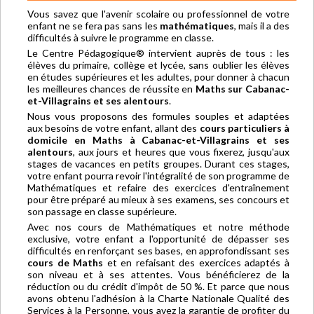
Vous savez que l'avenir scolaire ou professionnel de votre
enfant ne se fera pas sans les
mathématiques
, mais il a des
difficultés à suivre le programme en classe.
Le Centre Pédagogique® intervient auprès de tous : les
élèves du primaire, collège et lycée, sans oublier les élèves
en études supérieures et les adultes, pour donner à chacun
les meilleures chances de réussite en
Maths sur Cabanac-
et-Villagrains et ses alentours
.
Nous vous proposons des formules souples et adaptées
aux besoins de votre enfant, allant des
cours particuliers à
domicile en Maths à Cabanac-et-Villagrains et ses
alentours
, aux jours et heures que vous fixerez, jusqu'aux
stages de vacances en petits groupes. Durant ces stages,
votre enfant pourra revoir l'intégralité de son programme de
Mathématiques et refaire des exercices d'entraînement
pour être préparé au mieux à ses examens, ses concours et
son passage en classe supérieure.
Avec nos cours de Mathématiques et notre méthode
exclusive, votre enfant a l'opportunité de dépasser ses
difficultés en renforçant ses bases, en approfondissant ses
cours de Maths
et en refaisant des exercices adaptés à
son niveau et à ses attentes. Vous bénéficierez de la
réduction ou du crédit d'impôt de 50 %. Et parce que nous
avons obtenu l'adhésion à la Charte Nationale Qualité des
Services à la Personne, vous avez la garantie de profiter du