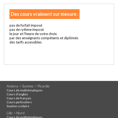
Des cours vraiment sur mesure :
pas de forfait imposé
pas de rythme imposé
le jour et l'heure de votre choix
par des enseignants compétents et diplômés
des tarifs accessibles
Amiens > Somme > Picardie
Cours de mathématiques
Cours d'anglais
Cours de français
Cours particuliers
Soutien scolaire
Lille > Nord
Cours de mathématiques