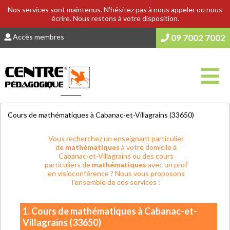
Nos services sont maintenus. N'hésitez pas à nous appeler ou nous
écrire. Nous restons à votre disposition.
Accès membres
09 7002 7002
Vous êtes ici :
Accueil
>
COURS & SOUTIEN SCOLAIRE
Cours de mathématiques à Cabanac-et-Villagrains (33650)
Vous recherchez un enseignant particulier
de
mathématiques
à votre domicile à
Cabanac-et-Villagrains ou des cours
particuliers de
mathématiques
avec un prof
en visioconférence ? Nous vous proposons
l’ensemble de ces services :
1. Cours de mathématiques à Cabanac-et-
Villagrains (33650)