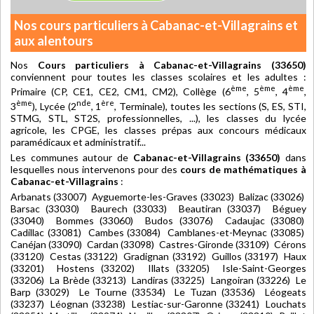
Nos cours particuliers à Cabanac-et-Villagrains et
aux alentours
Nos
Cours particuliers à Cabanac-et-Villagrains (33650)
conviennent pour toutes les classes scolaires et les adultes :
ème
ème
ème
Primaire (CP, CE1, CE2, CM1, CM2), Collège (6
, 5
, 4
,
ème
nde
ère
3
), Lycée (2
, 1
, Terminale), toutes les sections (S, ES, STI,
STMG, STL, ST2S, professionnelles, ...), les classes du lycée
agricole, les CPGE, les classes prépas aux concours médicaux
paramédicaux et administratif...
Les communes autour de
Cabanac-et-Villagrains (33650)
dans
lesquelles nous intervenons pour des
cours de mathématiques à
Cabanac-et-Villagrains
:
Arbanats (33007) Ayguemorte-les-Graves (33023) Balizac (33026)
Barsac (33030) Baurech (33033) Beautiran (33037) Béguey
(33040) Bommes (33060) Budos (33076) Cadaujac (33080)
Cadillac (33081) Cambes (33084) Camblanes-et-Meynac (33085)
Canéjan (33090) Cardan (33098) Castres-Gironde (33109) Cérons
(33120) Cestas (33122) Gradignan (33192) Guillos (33197) Haux
(33201) Hostens (33202) Illats (33205) Isle-Saint-Georges
(33206) La Brède (33213) Landiras (33225) Langoiran (33226) Le
Barp (33029) Le Tourne (33534) Le Tuzan (33536) Léogeats
(33237) Léognan (33238) Lestiac-sur-Garonne (33241) Louchats