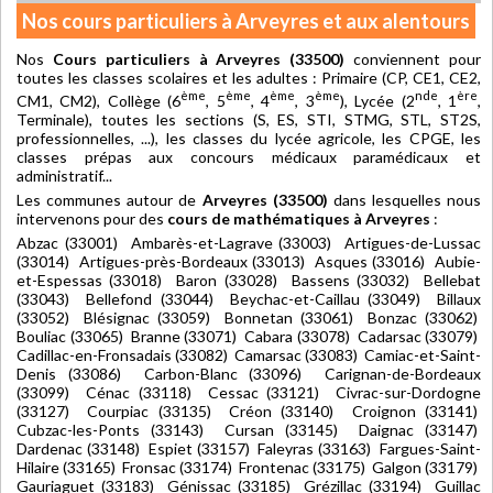
Nos cours particuliers à Arveyres et aux alentours
Nos
Cours particuliers à Arveyres (33500)
conviennent pour
toutes les classes scolaires et les adultes : Primaire (CP, CE1, CE2,
ème
ème
ème
ème
nde
ère
CM1, CM2), Collège (6
, 5
, 4
, 3
), Lycée (2
, 1
,
Terminale), toutes les sections (S, ES, STI, STMG, STL, ST2S,
professionnelles, ...), les classes du lycée agricole, les CPGE, les
classes prépas aux concours médicaux paramédicaux et
administratif...
Les communes autour de
Arveyres (33500)
dans lesquelles nous
intervenons pour des
cours de mathématiques à Arveyres
:
Abzac (33001) Ambarès-et-Lagrave (33003) Artigues-de-Lussac
(33014) Artigues-près-Bordeaux (33013) Asques (33016) Aubie-
et-Espessas (33018) Baron (33028) Bassens (33032) Bellebat
(33043) Bellefond (33044) Beychac-et-Caillau (33049) Billaux
(33052) Blésignac (33059) Bonnetan (33061) Bonzac (33062)
Bouliac (33065) Branne (33071) Cabara (33078) Cadarsac (33079)
Cadillac-en-Fronsadais (33082) Camarsac (33083) Camiac-et-Saint-
Denis (33086) Carbon-Blanc (33096) Carignan-de-Bordeaux
(33099) Cénac (33118) Cessac (33121) Civrac-sur-Dordogne
(33127) Courpiac (33135) Créon (33140) Croignon (33141)
Cubzac-les-Ponts (33143) Cursan (33145) Daignac (33147)
Dardenac (33148) Espiet (33157) Faleyras (33163) Fargues-Saint-
Hilaire (33165) Fronsac (33174) Frontenac (33175) Galgon (33179)
Gauriaguet (33183) Génissac (33185) Grézillac (33194) Guillac