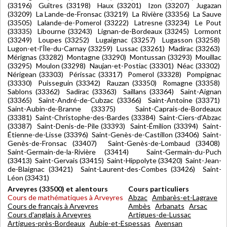
(33196) Guîtres (33198) Haux (33201) Izon (33207) Jugazan
(33209) La Lande-de-Fronsac (33219) La Rivière (33356) La Sauve
(33505) Lalande-de-Pomerol (33222) Latresne (33234) Le Pout
(33335) Libourne (33243) Lignan-de-Bordeaux (33245) Lormont
(33249) Loupes (33252) Lugaignac (33257) Lugasson (33258)
Lugon-et-l'Île-du-Carnay (33259) Lussac (33261) Madirac (33263)
Mérignas (33282) Montagne (33290) Montussan (33293) Mouillac
(33295) Moulon (33298) Naujan-et-Postiac (33301) Néac (33302)
Nérigean (33303) Périssac (33317) Pomerol (33328) Pompignac
(33330) Puisseguin (33342) Rauzan (33350) Romagne (33358)
Sablons (33362) Sadirac (33363) Saillans (33364) Saint-Aignan
(33365) Saint-André-de-Cubzac (33366) Saint-Antoine (33371)
Saint-Aubin-de-Branne (33375) Saint-Caprais-de-Bordeaux
(33381) Saint-Christophe-des-Bardes (33384) Saint-Ciers-d'Abzac
(33387) Saint-Denis-de-Pile (33393) Saint-Émilion (33394) Saint-
Étienne-de-Lisse (33396) Saint-Genès-de-Castillon (33406) Saint-
Genès-de-Fronsac (33407) Saint-Genès-de-Lombaud (33408)
Saint-Germain-de-la-Rivière (33414) Saint-Germain-du-Puch
(33413) Saint-Gervais (33415) Saint-Hippolyte (33420) Saint-Jean-
de-Blaignac (33421) Saint-Laurent-des-Combes (33426) Saint-
Léon (33431)
Arveyres (33500) et alentours
Cours particuliers
Cours de mathématiques à Arveyres
Abzac
Ambarès-et-Lagrave
Cours de français à Arveyres
Ambès
Arbanats
Arsac
Cours d'anglais à Arveyres
Artigues-de-Lussac
Artigues-près-Bordeaux
Aubie-et-Espessas
Avensan