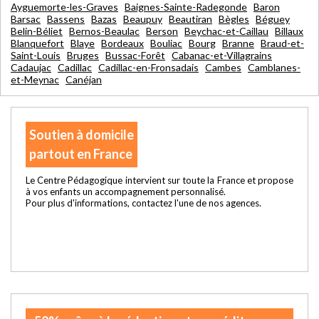
Ayguemorte-les-Graves
Baignes-Sainte-Radegonde
Baron
Barsac
Bassens
Bazas
Beaupuy
Beautiran
Bègles
Béguey
Belin-Béliet
Bernos-Beaulac
Berson
Beychac-et-Caillau
Billaux
Blanquefort
Blaye
Bordeaux
Bouliac
Bourg
Branne
Braud-et-
Saint-Louis
Bruges
Bussac-Forêt
Cabanac-et-Villagrains
Cadaujac
Cadillac
Cadillac-en-Fronsadais
Cambes
Camblanes-
et-Meynac
Canéjan
Soutien à domicile
partout en France
Le Centre Pédagogique intervient sur toute la France et propose
à vos enfants un accompagnement personnalisé.
Pour plus d'informations, contactez l'une de nos agences.