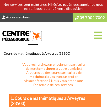
Nos services sont maintenus. N'hésitez pas à nous appeler ou nous
écrire. Nous restons à votre disposition.
Accès membres
09 7002 7002
Vous êtes ici :
Accueil
>
COURS & SOUTIEN SCOLAIRE
Cours de mathématiques à Arveyres (33500)
Vous recherchez un enseignant particulier
de
mathématiques
à votre domicile à
Arveyres ou des cours particuliers de
mathématiques
avec un prof en
visioconférence ? Nous vous proposons
l’ensemble de ces services :
1. Cours de mathématiques à Arveyres
(33500)