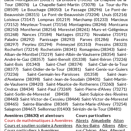
Tour (38076) La Chapelle-Saint-Martin (73078) La Tour-du-Pin
(38509) Le Bouchage (38050) Le Passage (38296) Le Pont-de-
Beauvoisin (38315) Le Pont-de-Beauvoisin (73204) Lhuis (01216)
Loisieux (73147) Lompnas (01219) Marchamp (01233) Marcieux
(73152) Meyrieux-Trouet (73156) Montagnieu (38246) Montcarra
(38250) Montferrat (38256) Morestel (38261) Murs-et-Gélignieux
(01268) Nances (73184) Nattages (01271) Novalaise (73191)
Paladru (38292) Panissage (38293) Parves (01286) Passins
(38297) Peyrieu (01294) Prémeyzel (01310) Pressins (38323)
Rochefort (73214) Rochetoirin (38341) Romagnieu (38343) Saint-
Alban-de-Montbel (73219) Saint-Albin-de-Vaulserre (38354) Saint-
André-le-Gaz (38357) Saint-Benoît (01338) Saint-Béron (73226)
Saint-Bois (01340) Saint-Chef (38374) Saint-Clair-de-la-Tour
(38377) Saint-Didier-de-la-Tour (38381) Saint-Genix-sur-Guiers
(73236) Saint-Germain-les-Paroisses (01358) Saint-Jean-
d'Avelanne (38398) Saint-Jean-de-Soudain (38401) Saint-Martin-
de-Vaulserre (38420) Saint-Maurice-de-Rotherens (73260) Saint-
Ondras (38434) Saint-Paul (73269) Saint-Pierre-d'Alvey (73271)
Saint-Sorlin-de-Morestel (38458) Saint-Sulpice-des-Rivoires
(38460) Saint-Victor-de-Cessieu (38464) Saint-Victor-de-Morestel
(38465) Sainte-Blandine (38369) Sainte-Marie-d'Alvey (73254)
Salagnon (38467) Seillonnaz (01400) Sérézin-de-la-Tour (38481)
Avenières (38630) et alentours
Cours particuliers
Cours de mathématiques à Avenières
Abrets
Aiguebelle
Aiton
Cours et soutien scolaire à Avenières
Aix-les-Bains
Albens
Alby-
Cours particuliers à Avenières
sur-Chéran
Alex
Allevard