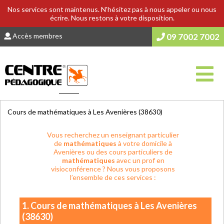
Nos services sont maintenus. N'hésitez pas à nous appeler ou nous
écrire. Nous restons à votre disposition.
Accès membres
09 7002 7002
Vous êtes ici :
Accueil
>
COURS & SOUTIEN SCOLAIRE
Cours de mathématiques à Les Avenières (38630)
Vous recherchez un enseignant particulier
de
mathématiques
à votre domicile à
Avenières ou des cours particuliers de
mathématiques
avec un prof en
visioconférence ? Nous vous proposons
l’ensemble de ces services :
1. Cours de mathématiques à Les Avenières
(38630)