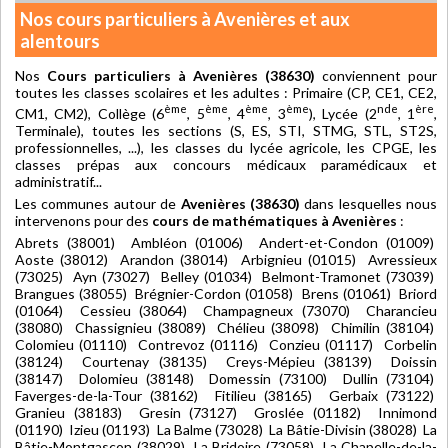
Nos cours particuliers à Avenières et aux
alentours
Nos
Cours particuliers à Avenières (38630)
conviennent pour
toutes les classes scolaires et les adultes : Primaire (CP, CE1, CE2,
ème
ème
ème
ème
nde
ère
CM1, CM2), Collège (6
, 5
, 4
, 3
), Lycée (2
, 1
,
Terminale), toutes les sections (S, ES, STI, STMG, STL, ST2S,
professionnelles, ...), les classes du lycée agricole, les CPGE, les
classes prépas aux concours médicaux paramédicaux et
administratif...
Les communes autour de
Avenières (38630)
dans lesquelles nous
intervenons pour des
cours de mathématiques à Avenières
:
Abrets (38001) Ambléon (01006) Andert-et-Condon (01009)
Aoste (38012) Arandon (38014) Arbignieu (01015) Avressieux
(73025) Ayn (73027) Belley (01034) Belmont-Tramonet (73039)
Brangues (38055) Brégnier-Cordon (01058) Brens (01061) Briord
(01064) Cessieu (38064) Champagneux (73070) Charancieu
(38080) Chassignieu (38089) Chélieu (38098) Chimilin (38104)
Colomieu (01110) Contrevoz (01116) Conzieu (01117) Corbelin
(38124) Courtenay (38135) Creys-Mépieu (38139) Doissin
(38147) Dolomieu (38148) Domessin (73100) Dullin (73104)
Faverges-de-la-Tour (38162) Fitilieu (38165) Gerbaix (73122)
Granieu (38183) Gresin (73127) Groslée (01182) Innimond
(01190) Izieu (01193) La Balme (73028) La Bâtie-Divisin (38028) La
Bâtie-Montgascon (38029) La Bridoire (73058) La Chapelle-de-la-