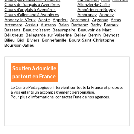
Cours de français à Avenières
Allonzier-la-Caille
Cours d'anglais à Avenières
Ambérieu-en-Bugey
Cours d'allemand à Avenières
Ambronay
Annecy
Annecy-le-Vieux
Aoste
Apprieu
Apremont
Argonay
Artas
Artemare
Assieu
Autrans
Balan
Barberaz
Barby
Barraux
Bassens
Beaucroissant
Beaurepaire
Beauvoir-de-Marc
Béligneux
Bellegarde-sur-Valserine
Belley
Bernin
Beynost
Bilieu
Biol
Biviers
Bonnefamille
Bourg-Saint-Christophe
Bourgoin-Jallieu
Soutien à domicile
partout en France
Le Centre Pédagogique intervient sur toute la France et propose
à vos enfants un accompagnement personnalisé.
Pour plus d'informations, contactez l'une de nos agences.