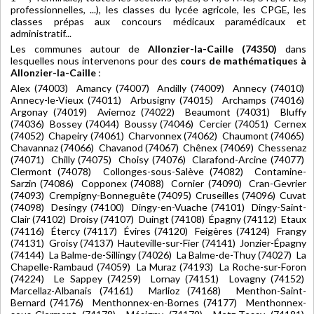
professionnelles, ...), les classes du lycée agricole, les CPGE, les
classes prépas aux concours médicaux paramédicaux et
administratif...
Les communes autour de
Allonzier-la-Caille (74350)
dans
lesquelles nous intervenons pour des
cours de mathématiques à
Allonzier-la-Caille
:
Alex (74003) Amancy (74007) Andilly (74009) Annecy (74010)
Annecy-le-Vieux (74011) Arbusigny (74015) Archamps (74016)
Argonay (74019) Aviernoz (74022) Beaumont (74031) Bluffy
(74036) Bossey (74044) Boussy (74046) Cercier (74051) Cernex
(74052) Chapeiry (74061) Charvonnex (74062) Chaumont (74065)
Chavannaz (74066) Chavanod (74067) Chênex (74069) Chessenaz
(74071) Chilly (74075) Choisy (74076) Clarafond-Arcine (74077)
Clermont (74078) Collonges-sous-Salève (74082) Contamine-
Sarzin (74086) Copponex (74088) Cornier (74090) Cran-Gevrier
(74093) Crempigny-Bonneguête (74095) Cruseilles (74096) Cuvat
(74098) Desingy (74100) Dingy-en-Vuache (74101) Dingy-Saint-
Clair (74102) Droisy (74107) Duingt (74108) Épagny (74112) Etaux
(74116) Étercy (74117) Évires (74120) Feigères (74124) Frangy
(74131) Groisy (74137) Hauteville-sur-Fier (74141) Jonzier-Épagny
(74144) La Balme-de-Sillingy (74026) La Balme-de-Thuy (74027) La
Chapelle-Rambaud (74059) La Muraz (74193) La Roche-sur-Foron
(74224) Le Sappey (74259) Lornay (74151) Lovagny (74152)
Marcellaz-Albanais (74161) Marlioz (74168) Menthon-Saint-
Bernard (74176) Menthonnex-en-Bornes (74177) Menthonnex-