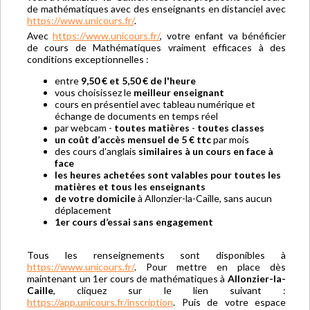
de mathématiques avec des enseignants en distanciel avec
https://www.unicours.fr/
.
Avec
https://www.unicours.fr/
, votre enfant va bénéficier
de cours de Mathématiques vraiment efficaces à des
conditions exceptionnelles :
entre
9,50 € et 5,50 € de l'heure
vous choisissez le
meilleur enseignant
cours en présentiel avec tableau numérique et
échange de documents en temps réel
par webcam -
toutes matières
-
toutes classes
un coût d’accès mensuel de 5 € ttc
par mois
des cours d’anglais
similaires à un cours en face à
face
les heures achetées sont valables pour toutes les
matières et tous les enseignants
de votre domicile
à Allonzier-la-Caille, sans aucun
déplacement
1er cours d’essai sans engagement
Tous les renseignements sont disponibles à
https://www.unicours.fr/
. Pour mettre en place dès
maintenant un 1er cours de mathématiques à
Allonzier-la-
Caille
, cliquez sur le lien suivant :
https://app.unicours.fr/inscription
. Puis de votre espace