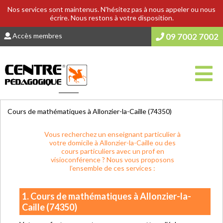
Nos services sont maintenus. N'hésitez pas à nous appeler ou nous
écrire. Nous restons à votre disposition.
Accès membres
09 7002 7002
Vous êtes ici :
Accueil
>
COURS & SOUTIEN SCOLAIRE
Cours de mathématiques à Allonzier-la-Caille (74350)
Vous recherchez un enseignant particulier à
votre domicile à Allonzier-la-Caille ou des
cours particuliers avec un prof en
visioconférence ? Nous vous proposons
l’ensemble de ces services :
1. Cours de mathématiques à Allonzier-la-
Caille (74350)