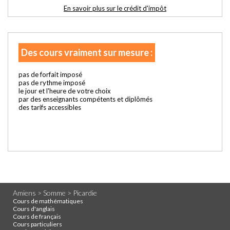
En savoir plus sur le crédit d'impôt
Des cours vraiment sur mesure :
pas de forfait imposé
pas de rythme imposé
le jour et l'heure de votre choix
par des enseignants compétents et diplômés
des tarifs accessibles
Amiens > Somme > Picardie
Cours de mathématiques
Cours d'anglais
Cours de français
Cours particuliers