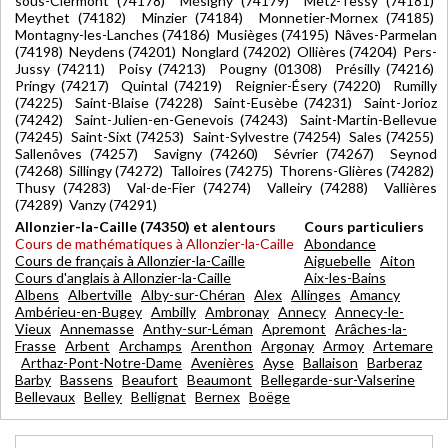
sous-Clermont (74178) Mésigny (74179) Metz-Tessy (74181)
Meythet (74182) Minzier (74184) Monnetier-Mornex (74185)
Montagny-les-Lanches (74186) Musièges (74195) Nâves-Parmelan
(74198) Neydens (74201) Nonglard (74202) Ollières (74204) Pers-
Jussy (74211) Poisy (74213) Pougny (01308) Présilly (74216)
Pringy (74217) Quintal (74219) Reignier-Ésery (74220) Rumilly
(74225) Saint-Blaise (74228) Saint-Eusèbe (74231) Saint-Jorioz
(74242) Saint-Julien-en-Genevois (74243) Saint-Martin-Bellevue
(74245) Saint-Sixt (74253) Saint-Sylvestre (74254) Sales (74255)
Sallenôves (74257) Savigny (74260) Sévrier (74267) Seynod
(74268) Sillingy (74272) Talloires (74275) Thorens-Glières (74282)
Thusy (74283) Val-de-Fier (74274) Valleiry (74288) Vallières
(74289) Vanzy (74291)
Allonzier-la-Caille (74350) et alentours
Cours particuliers
Cours de mathématiques à Allonzier-la-Caille
Abondance
Cours de français à Allonzier-la-Caille
Aiguebelle
Aiton
Cours d'anglais à Allonzier-la-Caille
Aix-les-Bains
Albens
Albertville
Alby-sur-Chéran
Alex
Allinges
Amancy
Ambérieu-en-Bugey
Ambilly
Ambronay
Annecy
Annecy-le-
Vieux
Annemasse
Anthy-sur-Léman
Apremont
Arâches-la-
Frasse
Arbent
Archamps
Arenthon
Argonay
Armoy
Artemare
Arthaz-Pont-Notre-Dame
Avenières
Ayse
Ballaison
Barberaz
Barby
Bassens
Beaufort
Beaumont
Bellegarde-sur-Valserine
Bellevaux
Belley
Bellignat
Bernex
Boëge