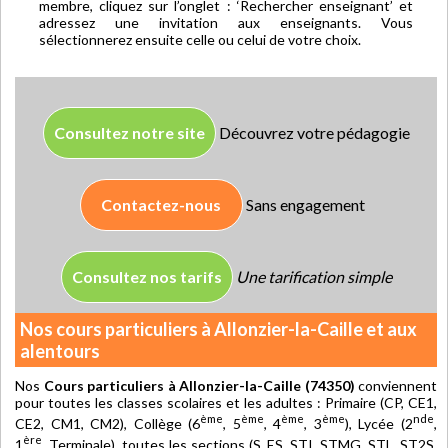
membre, cliquez sur l’onglet : ‘Rechercher enseignant’ et
adressez une invitation aux enseignants. Vous
sélectionnerez ensuite celle ou celui de votre choix.
Consultez notre site
Découvrez votre pédagogie
Contactez-nous
Sans engagement
Consultez nos tarifs
Une tarification simple
Nos cours particuliers à Allonzier-la-Caille et aux
alentours
Nos
Cours particuliers à Allonzier-la-Caille (74350)
conviennent
pour toutes les classes scolaires et les adultes : Primaire (CP, CE1,
ème
ème
ème
ème
nde
CE2, CM1, CM2), Collège (6
, 5
, 4
, 3
), Lycée (2
,
ère
1
, Terminale), toutes les sections (S, ES, STI, STMG, STL, ST2S,