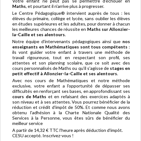
Votre enfant ne peut pas se permettre d'échouer en
Maths
, et pourtant il n'arrive plus à progresser.
Le Centre Pédagogique® intervient auprès de tous : les
élèves du primaire, collège et lycée, sans oublier les élèves
en études supérieures et les adultes, pour donner à chacun
les meilleures chances de réussite en
Maths sur Allonzier-
la-Caille et ses alentours
.
Notre équipe d'intervenants pédagogiques ainsi que
nos
enseignants en Mathématiques sont tous compétents
:
ils vont guider votre enfant à travers une méthode de
travail rigoureuse, tout en respectant son profil, ses
attentes et son planning scolaire, que ce soit avec des
cours personnalisés de Maths ou qu'il s'agisse de
stages en
petit effectif à Allonzier-la-Caille et ses alentours
.
Avec nos cours de Mathématiques et notre méthode
exclusive, votre enfant a l'opportunité de dépasser ses
difficultés en renforçant ses bases, en approfondissant ses
cours de Maths
et en refaisant des exercices adaptés à
son niveau et à ses attentes. Vous pourrez bénéficier de la
réduction et crédit d'impôt de 50%. Et comme nous avons
obtenu l'adhésion à la Charte Nationale Qualité des
Services à la Personne, vous êtes sûrs de bénéficier du
meilleur service
A partir de 14,32 € TTC l'heure après déduction d'impôt.
CESU accepté. Inscrivez-vous !