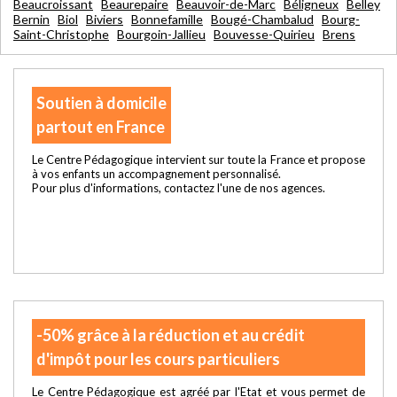
Beaucroissant
Beaurepaire
Beauvoir-de-Marc
Béligneux
Belley
Bernin
Biol
Biviers
Bonnefamille
Bougé-Chambalud
Bourg-
Saint-Christophe
Bourgoin-Jallieu
Bouvesse-Quirieu
Brens
Soutien à domicile
partout en France
Le Centre Pédagogique intervient sur toute la France et propose
à vos enfants un accompagnement personnalisé.
Pour plus d'informations, contactez l'une de nos agences.
-50% grâce à la réduction et au crédit
d'impôt pour les cours particuliers
Le Centre Pédagogique est agréé par l'Etat et vous permet de