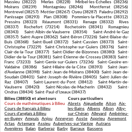
Massieu (38222) Merlas (38228) Miribel-les-Échelles (38236)
Moirans (38239) Montagnieu (38246) Montferrat (38256)
Montrevel (38257) Mottier (38267) Oyeu (38287) Paladru (38292)
Panissage (38293) Plan (38308) Pommiers-la-Placette (38312)
Pressins (38323) Réaumont (38331) Renage (38332) Rives
(38337) Rochefort (73214) Rochetoirin (38341) Romagnieu
(38343) Saint-Albin-de-Vaulserre (38354) Saint-André-le-Gaz
(38357) Saint-Aupre (38362) Saint-Béron (73226) Saint-Blaise-du-
Buis (38368) Saint-Bueil (38372) Saint-Cassien (38373) Saint-
Christophe (73229) Saint-Christophe-sur-Guiers (38376) Saint-
Clair-de-la-Tour (38377) Saint-Didier-de-Bizonnes (38380) Saint-
Didier-de-la-Tour (38381) Saint-Étienne-de-Crossey (38383) Saint-
Franc (73233) Saint-Genix-sur-Guiers (73236) Saint-Geoire-en-
Valdaine (38386) Saint-Hilaire-de-la-Côte (38393) Saint-Jean-
d'Avelanne (38398) Saint-Jean-de-Moirans (38400) Saint-Jean-de-
Soudain (38401) Saint-Joseph-de-Rivière (38405) Saint-Julien-de-
Raz (38407) Saint-Laurent-du-Pont (38412) Saint-Martin-de-
Vaulserre (38420) Saint-Nicolas-de-Macherin (38432) Saint-
Ondras (38434) Saint-Paul-d'Izeaux (38437)
Bilieu (38850) et alentours
Cours particuliers
Cours de mathématiques à Bilieu
Abrets
Aiguebelle
Aiton
Aix-
Cours de français à Bilieu
les-Bains
Albens
Albon
Alby-
Cours d'anglais à Bilieu
sur-Chéran
Allevard
Ambérieu-
en-Bugey
Ampuis
Anjou
Anneyron
Aoste
Apprieu
Apremont
Artas
Artemare
Assieu
Auberives-sur-Varèze
Autrans
Avenières
Balan
Barberaz
Barby
Barraux
Bassens