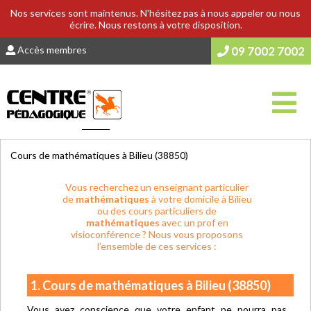
Nos services sont maintenus. N'hésitez pas à nous appeler ou nous
écrire. Nous restons à votre disposition.
Accès membres
09 7002 7002
Vous êtes ici :
Accueil
>
COURS & SOUTIEN SCOLAIRE
Cours de mathématiques à Bilieu (38850)
Vous recherchez un enseignant particulier
de
mathématiques
à votre domicile à Bilieu
ou des cours particuliers de
mathématiques
avec un prof en
visioconférence ? Nous vous proposons
l’ensemble de ces services :
1. Cours de mathématiques à Bilieu (38850)
Vous avez conscience que votre enfant ne pourra pas