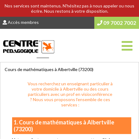
Nos services sont maintenus. N'hésitez pas à nous appeler ou nous
écrire. Nous restons à votre disposition.
Accès membres
09 7002 7002
Vous êtes ici :
Accueil
>
COURS & SOUTIEN SCOLAIRE
Cours de mathématiques à Albertville (73200)
Vous recherchez un enseignant particulier à
votre domicile à Albertville ou des cours
particuliers avec un prof en visioconférence
? Nous vous proposons l’ensemble de ces
services :
1. Cours de mathématiques à Albertville
(73200)