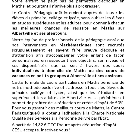
Votre enfant ne peut pas se permettre d'échouer en
Maths
, et pourtant il n'arrive plus à progresser.
Le Centre Pédagogique® intervient auprès de tous : les
élèves du primaire, collège et lycée, sans oublier les élèves
en études supérieures et les adultes, pour donner à chacun
les meilleures chances de réussite en
Maths sur
Albertville et ses alentours
.
Notre équipe de professionnels de la pédagogie ainsi que
nos intervenants en
Mathématiques
sont recrutés
scrupuleusement et savent faire preuve d'écoute et
d'attention afin d'accompagner votre enfant de façon
personnalisée, en respectant ses objectifs, son niveau et
ses disponibilités, que ce soit à travers des
cours
individualisés à domicile de Maths ou des cours de
vacances en petits groupes à Albertville et ses environs
.
Cette formule de cours particuliers en Maths bénéficie de
notre méthode exclusive et s'adresse à tous : les élèves du
primaire, collège et lycée, ainsi que les étudiants en
supérieur et les adultes de Albertville et sa périphérie et
permet de profiter de la réduction et crédit d'impôt de 50%.
Pour vous garantir des meilleurs cours de Maths, le Centre
Pédagogique® a obtenu l'adhésion à la Charte Nationale
Qualité des Services à la Personne délivré par l'Etat.
A partir de 14,32 € TTC l'heure après déduction d'impôt.
CESU accepté. Inscrivez-vous !