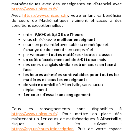
mathématiques avec des enseignants en distanciel avec
https://www.unicours.fr/
.
Avec
https://www.unicours.fr/
, votre enfant va bénéficier
de cours de Mathématiques vraiment efficaces à des
conditions exceptionnelles :
entre
9,50 € et 5,50 € de l'heure
vous choisissez le
meilleur enseignant
cours en présentiel avec tableau numérique et
échange de documents en temps réel
par webcam -
toutes matières
-
toutes classes
un coût d’accès mensuel de 5 € ttc
par mois
des cours d’anglais
similaires à un cours en face à
face
les heures achetées sont valables pour toutes les
matières et tous les enseignants
de votre domicile
à Albertville, sans aucun
déplacement
1er cours d’essai sans engagement
Tous les renseignements sont disponibles à
https://www.unicours.fr/
. Pour mettre en place dès
maintenant un 1er cours de mathématiques à
Albertville
,
cliquez sur le lien suivant :
https://app.unicours.fr/inscription
. Puis de votre espace