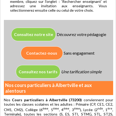
membre, cliquez sur l’onglet : ‘Rechercher enseignant’ et
adressez une invitation aux enseignants. Vous
sélectionnerez ensuite celle ou celui de votre choix.
Consultez notre site
Découvrez votre pédagogie
Contactez-nous
Sans engagement
Consultez nos tarifs
Une tarification simple
Nos cours particuliers à Albertville et aux
alentours
Nos
Cours particuliers à Albertville (73200)
conviennent pour
toutes les classes scolaires et les adultes : Primaire (CP, CE1, CE2,
ème
ème
ème
ème
nde
ère
CM1, CM2), Collège (6
, 5
, 4
, 3
), Lycée (2
, 1
,
Terminale), toutes les sections (S, ES, STI, STMG, STL, ST2S,