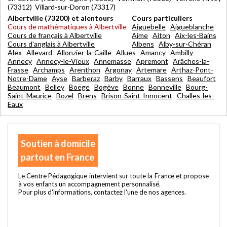
(73312) Villard-sur-Doron (73317)
Albertville (73200) et alentours
Cours particuliers
Cours de mathématiques à Albertville
Aiguebelle
Aigueblanche
Cours de français à Albertville
Aime
Aiton
Aix-les-Bains
Cours d'anglais à Albertville
Albens
Alby-sur-Chéran
Alex
Allevard
Allonzier-la-Caille
Allues
Amancy
Ambilly
Annecy
Annecy-le-Vieux
Annemasse
Apremont
Arâches-la-
Frasse
Archamps
Arenthon
Argonay
Artemare
Arthaz-Pont-
Notre-Dame
Ayse
Barberaz
Barby
Barraux
Bassens
Beaufort
Beaumont
Belley
Boëge
Bogève
Bonne
Bonneville
Bourg-
Saint-Maurice
Bozel
Brens
Brison-Saint-Innocent
Challes-les-
Eaux
Soutien à domicile
partout en France
Le Centre Pédagogique intervient sur toute la France et propose
à vos enfants un accompagnement personnalisé.
Pour plus d'informations, contactez l'une de nos agences.