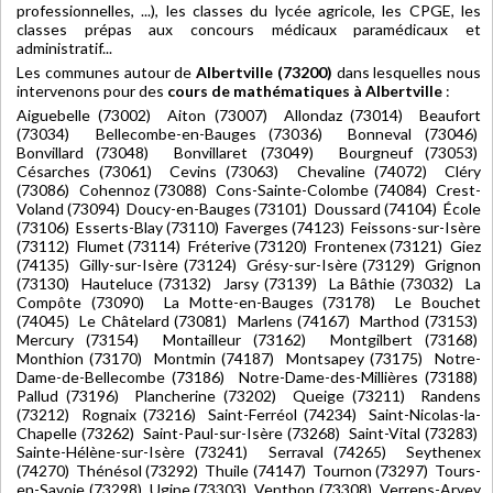
professionnelles, ...), les classes du lycée agricole, les CPGE, les
classes prépas aux concours médicaux paramédicaux et
administratif...
Les communes autour de
Albertville (73200)
dans lesquelles nous
intervenons pour des
cours de mathématiques à Albertville
:
Aiguebelle (73002) Aiton (73007) Allondaz (73014) Beaufort
(73034) Bellecombe-en-Bauges (73036) Bonneval (73046)
Bonvillard (73048) Bonvillaret (73049) Bourgneuf (73053)
Césarches (73061) Cevins (73063) Chevaline (74072) Cléry
(73086) Cohennoz (73088) Cons-Sainte-Colombe (74084) Crest-
Voland (73094) Doucy-en-Bauges (73101) Doussard (74104) École
(73106) Esserts-Blay (73110) Faverges (74123) Feissons-sur-Isère
(73112) Flumet (73114) Fréterive (73120) Frontenex (73121) Giez
(74135) Gilly-sur-Isère (73124) Grésy-sur-Isère (73129) Grignon
(73130) Hauteluce (73132) Jarsy (73139) La Bâthie (73032) La
Compôte (73090) La Motte-en-Bauges (73178) Le Bouchet
(74045) Le Châtelard (73081) Marlens (74167) Marthod (73153)
Mercury (73154) Montailleur (73162) Montgilbert (73168)
Monthion (73170) Montmin (74187) Montsapey (73175) Notre-
Dame-de-Bellecombe (73186) Notre-Dame-des-Millières (73188)
Pallud (73196) Plancherine (73202) Queige (73211) Randens
(73212) Rognaix (73216) Saint-Ferréol (74234) Saint-Nicolas-la-
Chapelle (73262) Saint-Paul-sur-Isère (73268) Saint-Vital (73283)
Sainte-Hélène-sur-Isère (73241) Serraval (74265) Seythenex
(74270) Thénésol (73292) Thuile (74147) Tournon (73297) Tours-
en-Savoie (73298) Ugine (73303) Venthon (73308) Verrens-Arvey