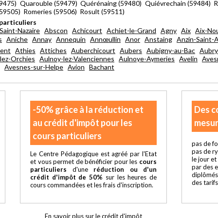
59475) Quarouble (59479) Quérénaing (59480) Quiévrechain (59484) R
(59505) Romeries (59506) Rosult (59511)
particuliers
Saint-Nazaire
Abscon
Achicourt
Achiet-le-Grand
Agny
Aix
Aix-No
s
Aniche
Annay
Annequin
Annœullin
Anor
Anstaing
Anzin-Saint-
ent
Athies
Attiches
Auberchicourt
Aubers
Aubigny-au-Bac
Aubry
lez-Orchies
Aulnoy-lez-Valenciennes
Aulnoye-Aymeries
Avelin
Aves
Avesnes-sur-Helpe
Avion
Bachant
-50% grâce à la réduction et
Des c
au crédit d'impôt pour les
mesur
cours particuliers
pas de fo
pas de r
Le Centre Pédagogique est agréé par l'Etat
le jour e
et vous permet de bénéficier pour les
cours
par des 
particuliers
d'une
réduction ou d'un
diplômés
crédit d'impôt de 50%
sur les heures de
des tarif
cours commandées et les frais d'inscription.
En savoir plus sur le crédit d'impôt