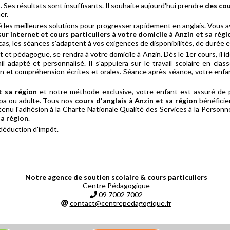
s. Ses résultats sont insuffisants. Il souhaite aujourd'hui prendre
des cou
er.
es meilleures solutions pour progresser rapidement en anglais. Vous a
 sur internet et cours particuliers à votre domicile à Anzin et sa régi
cas, les séances s'adaptent à vos exigences de disponibilités, de durée 
et pédagogue, se rendra à votre domicile à Anzin. Dès le 1er cours, il ide
 adapté et personnalisé. Il s'appuiera sur le travail scolaire en cla
n et compréhension écrites et orales. Séance après séance, votre enfa
t sa région
et notre méthode exclusive, votre enfant est assuré de p
répa ou adulte. Tous nos
cours d'anglais à Anzin et sa région
bénéficien
nu l'adhésion à la Charte Nationale Qualité des Services à la Personne,
sa région
.
 déduction d'impôt.
Notre agence de soutien scolaire & cours particuliers
Centre Pédagogique
09 7002 7002
contact@centrepedagogique.fr