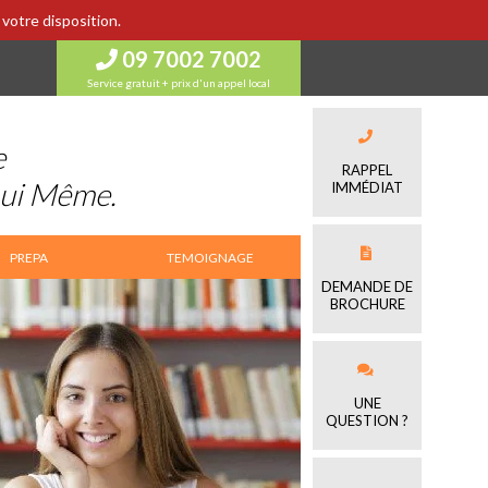
votre disposition.
09 7002 7002
Service gratuit + prix d'un appel local
e
RAPPEL
Lui Même.
IMMÉDIAT
PREPA
TEMOIGNAGE
DEMANDE DE
BROCHURE
UNE
QUESTION ?