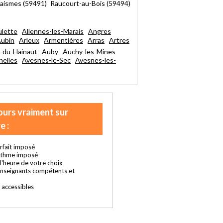
aismes (59491) Raucourt-au-Bois (59494)
ulette
Allennes-les-Marais
Angres
Aubin
Arleux
Armentières
Arras
Artres
-du-Hainaut
Auby
Auchy-les-Mines
nelles
Avesnes-le-Sec
Avesnes-les-
ours vraiment sur
e :
rfait imposé
ythme imposé
t l'heure de votre choix
enseignants compétents et
s accessibles