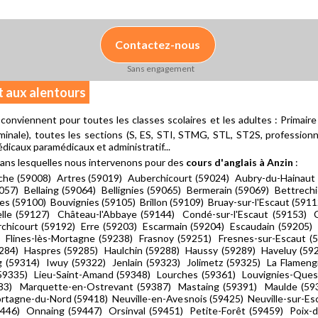
Contactez-nous
Sans engagement
et aux alentours
conviennent pour toutes les classes scolaires et les adultes : Primair
minale), toutes les sections (S, ES, STI, STMG, STL, ST2S, professionnell
icaux paramédicaux et administratif...
ans lesquelles nous intervenons pour des
cours d'anglais à Anzin
:
he (59008) Artres (59019) Auberchicourt (59024) Aubry-du-Hainaut 
057) Bellaing (59064) Bellignies (59065) Bermerain (59069) Bettrech
s (59100) Bouvignies (59105) Brillon (59109) Bruay-sur-l'Escaut (59112
lle (59127) Château-l'Abbaye (59144) Condé-sur-l'Escaut (59153) 
chicourt (59192) Erre (59203) Escarmain (59204) Escaudain (59205)
 Flines-lès-Mortagne (59238) Frasnoy (59251) Fresnes-sur-Escaut 
284) Haspres (59285) Haulchin (59288) Haussy (59289) Haveluy (59
 (59314) Iwuy (59322) Jenlain (59323) Jolimetz (59325) La Flamengr
(59335) Lieu-Saint-Amand (59348) Lourches (59361) Louvignies-Que
83) Marquette-en-Ostrevant (59387) Mastaing (59391) Maulde (59
rtagne-du-Nord (59418) Neuville-en-Avesnois (59425) Neuville-sur-Esc
446) Onnaing (59447) Orsinval (59451) Petite-Forêt (59459) Poix-