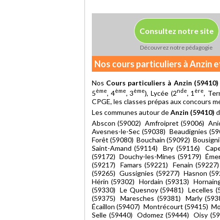
Consultez notre site
Découvrez notre pédagogie
Nos cours particuliers à Anzin 
Nos
Cours particuliers à Anzin (59410)
ème
ème
ème
nde
ère
5
, 4
, 3
), Lycée (2
, 1
, Ter
CPGE, les classes prépas aux concours méd
Les communes autour de
Anzin (59410)
d
Abscon (59002) Amfroipret (59006) Anic
Avesnes-le-Sec (59038) Beaudignies (59
Forêt (59080) Bouchain (59092) Bousignie
Saint-Amand (59114) Bry (59116) Cape
(59172) Douchy-les-Mines (59179) Émer
(59217) Famars (59221) Fenain (59227)
(59265) Gussignies (59277) Hasnon (59
Hérin (59302) Hordain (59313) Hornaing
(59330) Le Quesnoy (59481) Lecelles 
(59375) Maresches (59381) Marly (593
Écaillon (59407) Montrécourt (59415) Mo
Selle (59440) Odomez (59444) Oisy (59