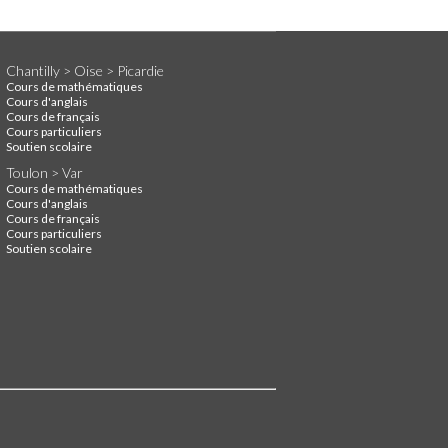
Chantilly > Oise > Picardie
Cours de mathématiques
Cours d'anglais
Cours de français
Cours particuliers
Soutien scolaire
Toulon > Var
Cours de mathématiques
Cours d'anglais
Cours de français
Cours particuliers
Soutien scolaire