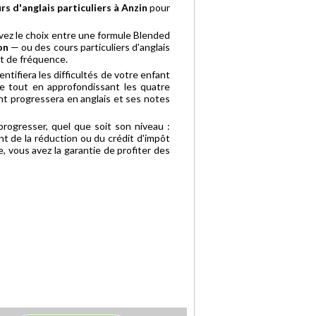
rs d'anglais particuliers à Anzin
pour
vez le choix entre une formule Blended
on
— ou des cours particuliers d'anglais
et de fréquence.
ntifiera les difficultés de votre enfant
sse tout en approfondissant les quatre
nt progressera en anglais et ses notes
rogresser, quel que soit son niveau :
t de la réduction ou du crédit d'impôt
 vous avez la garantie de profiter des