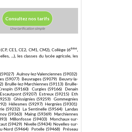
Consultez nos tarifs
Une tarification simple
ème
e (CP, CE1, CE2, CM1, CM2), Collège (6
,
es, ...), les classes du lycée agricole, les
(59027) Aulnoy-lez-Valenciennes (59032)
ies (59077) Beuvrages (59079) Beuvry-la-
) Bruille-lez-Marchiennes (59113) Bruille-
Crespin (59160) Curgies (59166) Denain
 Escautpont (59207) Estreux (59215) Eth
(59253) Ghissignies (59259) Gommegnies
292) Hélesmes (59297) Hergnies (59301)
ie (59232) La Sentinelle (59564) Landas
snoy (59363) Maing (59369) Marchiennes
393) Millonfosse (59403) Monchaux-sur-
aut (59429) Nivelle (59434) Noyelles-sur-
du-Nord (59464) Potelle (59468) Préseau