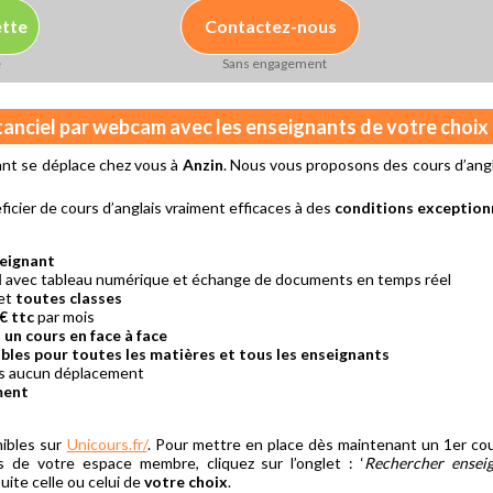
ette
Contactez-nous
e
Sans engagement
stanciel par webcam avec les enseignants de votre choix
ant se déplace chez vous à
Anzin
. Nous vous proposons des cours d’angl
ficier de cours d’anglais vraiment efficaces à des
conditions exception
seignant
l
avec tableau numérique et échange de documents en temps réel
et
toutes classes
€ ttc
par mois
à un cours en face à face
bles pour toutes les matières et tous les enseignants
ns aucun déplacement
ment
ibles sur
Unicours.fr/
. Pour mettre en place dès maintenant un 1er cou
is de votre espace membre, cliquez sur l’onglet : ‘
Rechercher ensei
ite celle ou celui de
votre choix
.