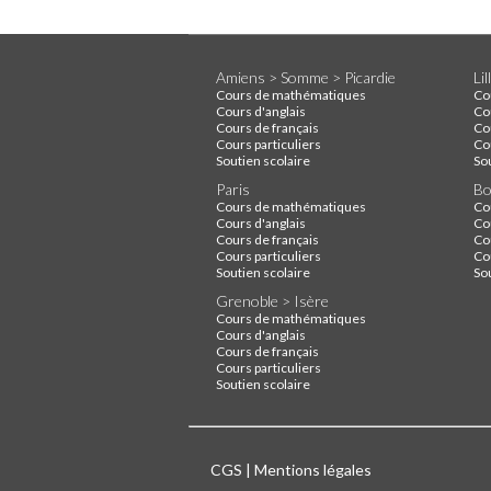
Amiens > Somme > Picardie
Li
Cours de mathématiques
Co
Cours d'anglais
Co
Cours de français
Co
Cours particuliers
Cou
Soutien scolaire
So
Paris
Bo
Cours de mathématiques
Co
Cours d'anglais
Co
Cours de français
Co
Cours particuliers
Cou
Soutien scolaire
So
Grenoble > Isère
Cours de mathématiques
Cours d'anglais
Cours de français
Cours particuliers
Soutien scolaire
CGS
|
Mentions légales