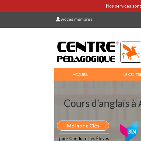
Nos services sont
Accès membres
ACCUEIL
LE CENTR
Cours d'anglais à
Méthode Clés
pour Conduire Les Élèves