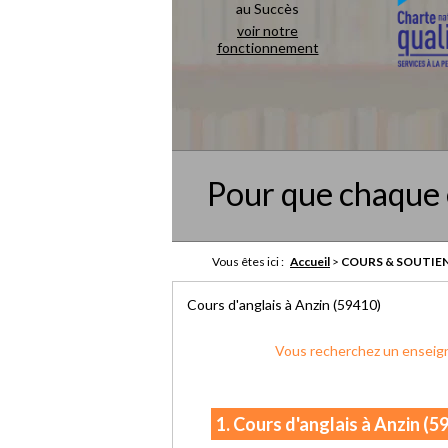
au Succès
voir notre
fonctionnement
Pour que chaque 
Vous êtes ici :
Accueil
>
COURS & SOUTIEN
Cours d'anglais à Anzin (59410)
Vous recherchez un enseign
1. Cours d'anglais à Anzin (5