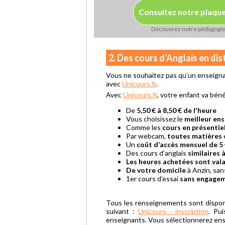
Consultez notre plaqu
Découvrez notre pédagogi
2. Des cours d’Anglais en di
Vous ne souhaitez pas qu’un enseign
avec
Unicours.fr
.
Avec
Unicours.fr
, votre enfant va béné
De
5,50 € à 8,50 € de l'heure
Vous choisissez le
meilleur en
Comme les
cours en présentie
Par webcam,
toutes matières
Un
coût d’accès mensuel de 5 
Des cours d’anglais
similaires 
Les heures achetées sont vala
De votre domicile
à Anzin, sa
1er cours d’essai
sans engage
Tous les renseignements sont dispon
suivant :
Unicours - inscription
. Pu
enseignants. Vous sélectionnerez ensu