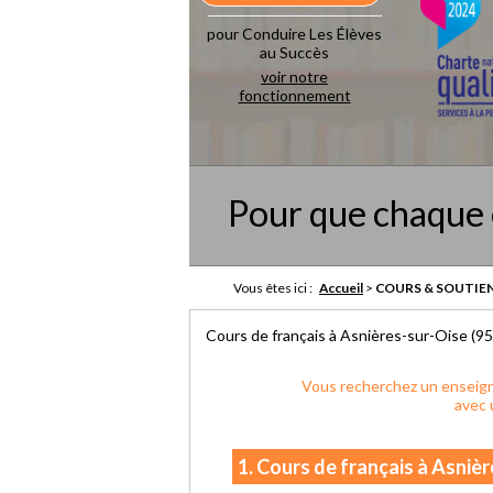
pour Conduire Les Élèves
au Succès
voir notre
fonctionnement
Pour que chaque 
Vous êtes ici :
Accueil
>
COURS & SOUTIEN
Cours de français à Asnières-sur-Oise (9
Vous recherchez un enseign
avec 
1. Cours de français à Asniè