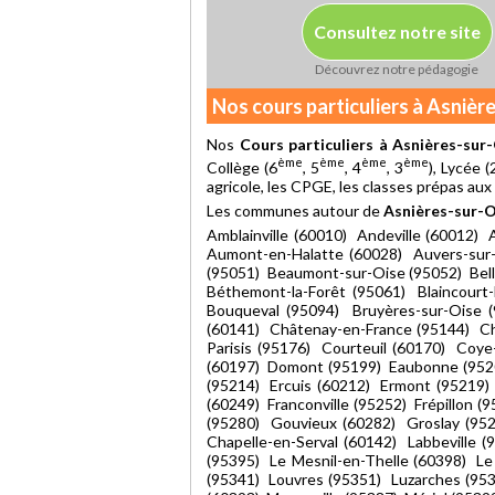
Consultez notre site
Découvrez notre pédagogie
Nos cours particuliers à Asnièr
Nos
Cours particuliers à Asnières-sur
ème
ème
ème
ème
Collège (6
, 5
, 4
, 3
), Lycée (
agricole, les CPGE, les classes prépas aux
Les communes autour de
Asnières-sur-O
Amblainville (60010) Andeville (60012) 
Aumont-en-Halatte (60028) Auvers-sur-O
(95051) Beaumont-sur-Oise (95052) Bell
Béthemont-la-Forêt (95061) Blaincourt
Bouqueval (95094) Bruyères-sur-Oise 
(60141) Châtenay-en-France (95144) Ch
Parisis (95176) Courteuil (60170) Coye
(60197) Domont (95199) Eaubonne (95203
(95214) Ercuis (60212) Ermont (95219)
(60249) Franconville (95252) Frépillon 
(95280) Gouvieux (60282) Groslay (952
Chapelle-en-Serval (60142) Labbeville 
(95395) Le Mesnil-en-Thelle (60398) Le 
(95341) Louvres (95351) Luzarches (953