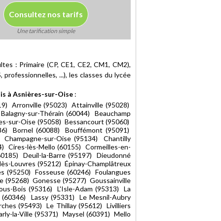
Consultez nos tarifs
Une tarification simple
ltes : Primaire (CP, CE1, CE2, CM1, CM2),
professionnelles, ...), les classes du lycée
is à Asnières-sur-Oise
:
9) Arronville (95023) Attainville (95028)
) Balagny-sur-Thérain (60044) Beauchamp
nes-sur-Oise (95058) Bessancourt (95060)
086) Bornel (60088) Bouffémont (95091)
) Champagne-sur-Oise (95134) Chantilly
 Cires-lès-Mello (60155) Cormeilles-en-
60185) Deuil-la-Barre (95197) Dieudonné
lès-Louvres (95212) Épinay-Champlâtreux
ses (95250) Fosseuse (60246) Foulangues
se (95268) Gonesse (95277) Goussainville
ous-Bois (95316) L'Isle-Adam (95313) La
ye (60346) Lassy (95331) Le Mesnil-Aubry
hes (95493) Le Thillay (95612) Livilliers
ly-la-Ville (95371) Maysel (60391) Mello