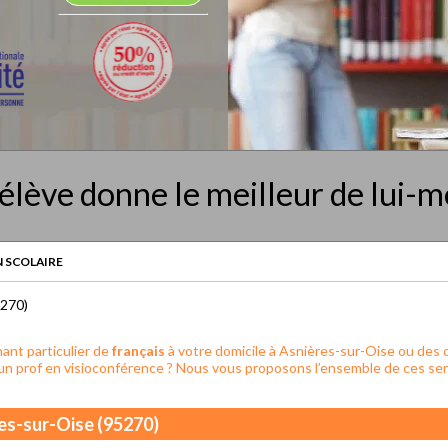
élève donne le meilleur de lui-
 SCOLAIRE
5270)
ant particulier de
français
à votre domicile à Asnières-sur-Oise ou des c
un prof en visioconférence ? Nous vous proposons l’ensemble de ces ser
res-sur-Oise (95270)