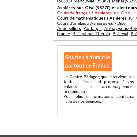
(60393) Menouville (95387) Mériel (953
Asnières-sur-Oise (95270) et alentours
Cours de français à Asnières-sur-Oise
Cours de mathématiques à Asnières-sur-
Cours d'anglais à Asnières-sur-Oise
Aubervilliers
Auffargis
Aulnay-sous-Boi
France
Bailleul-sur-Thérain
Bailleval
Bai
Soutien à domicile
partout en France
Le Centre Pédagogique intervient sur
toute la France et propose à vos
enfants un accompagnement
personnalisé.
Pour plus d'informations, contactez
l'une de nos agences.