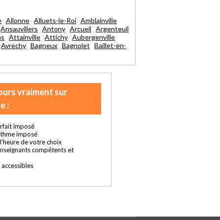
e
Allonne
Alluets-le-Roi
Amblainville
Ansauvillers
Antony
Arcueil
Argenteuil
ns
Attainville
Attichy
Aubergenville
Avrechy
Bagneux
Bagnolet
Baillet-en-
ours vraiment sur
e :
rfait imposé
ythme imposé
t l'heure de votre choix
enseignants compétents et
s accessibles