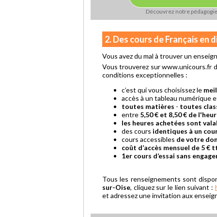
Découvrez notre pédagogi
2. Des cours de Français en 
Vous avez du mal à trouver un enseign
Vous trouverez sur www.unicours.fr de
conditions exceptionnelles :
c’est qui vous choisissez le
meil
accès à un tableau numérique 
toutes matières
-
toutes clas
entre
5,50 € et 8,50 € de l'heu
les heures achetées sont vala
des cours
identiques à un cour
cours accessibles
de votre dom
coût d’accès mensuel de 5 € t
1er cours d’essai sans engag
Tous les renseignements sont dispo
sur-Oise
, cliquez sur le lien suivant :
et adressez une invitation aux enseign