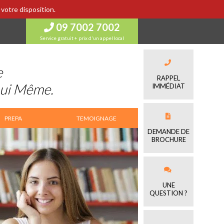
votre disposition.
09 7002 7002
Service gratuit + prix d'un appel local
e
RAPPEL
Lui Même.
IMMÉDIAT
PREPA
TEMOIGNAGE
DEMANDE DE
BROCHURE
UNE
QUESTION ?