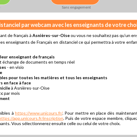
e
Sans engagement
distanciel par webcam avec les enseignants de votre cho
ant de français à
Asnières-sur-Oise
ou vous ne souhaitez pas qu’un ens
s enseignants de Français en distanciel ce qui permettra à votre enfant
leur enseignant de français
et échange de documents en temps réel
ses
- en visio
re
bles pour toutes les matières et tous les enseignants
s en face à face
icile
à Asnières-sur-Oise
tc
par mois
ement
nibles à
https://www.unicours.fr/
. Pour mettre en place dès maintenant
https://app.unicours.fr/inscription
. Puis de votre espace membre, cliquez
ants. Vous sélectionnerez ensuite celle ou celui de votre choix.