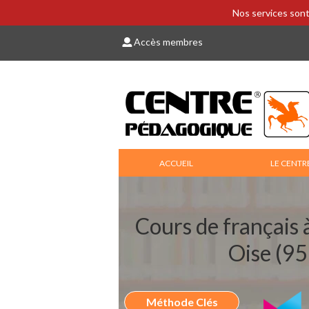
Nos services sont
Accès membres
ACCUEIL
LE CENTR
Cours de français 
Oise (9
Méthode Clés