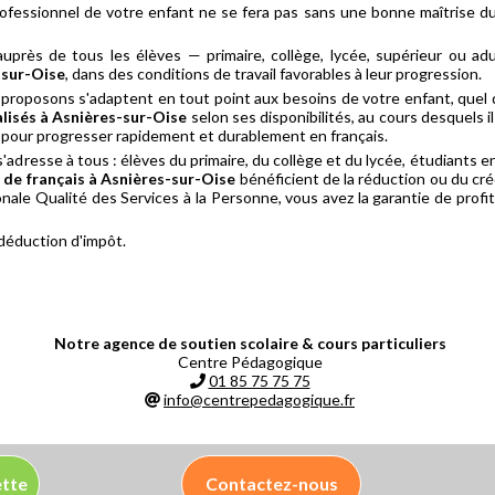
rofessionnel de votre enfant ne se fera pas sans une bonne maîtrise du 
rès de tous les élèves — primaire, collège, lycée, supérieur ou ad
-sur-Oise
, dans des conditions de travail favorables à leur progression.
proposons s'adaptent en tout point aux besoins de votre enfant, quel 
alisés à Asnières-sur-Oise
selon ses disponibilités, au cours desquels 
 pour progresser rapidement et durablement en français.
'adresse à tous : élèves du primaire, du collège et du lycée, étudiants 
 de français à Asnières-sur-Oise
bénéficient de la réduction ou du cré
le Qualité des Services à la Personne, vous avez la garantie de profi
 déduction d'impôt.
Notre agence de soutien scolaire & cours particuliers
Centre Pédagogique
01 85 75 75 75
info@centrepedagogique.fr
ette
Contactez-nous