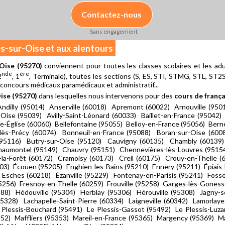
Contactez-nous
Sans engagement
es-sur-Oise et aux alentours
-Oise (95270)
conviennent pour toutes les classes scolaires et les adu
nde
ère
2
, 1
, Terminale), toutes les sections (S, ES, STI, STMG, STL, ST2S, 
 concours médicaux paramédicaux et administratif...
ise (95270)
dans lesquelles nous intervenons pour des
cours de frança
Andilly (95014) Anserville (60018) Apremont (60022) Arnouville (9501
ise (95039) Avilly-Saint-Léonard (60033) Baillet-en-France (95042
e-Église (60060) Bellefontaine (95055) Belloy-en-France (95056) Ber
-lès-Précy (60074) Bonneuil-en-France (95088) Boran-sur-Oise (60
(95116) Butry-sur-Oise (95120) Cauvigny (60135) Chambly (60139
aumontel (95149) Chauvry (95151) Chennevières-lès-Louvres (95154)
-la-Forêt (60172) Cramoisy (60173) Creil (60175) Crouy-en-Thelle (
) Écouen (95205) Enghien-les-Bains (95210) Ennery (95211) Épiais-
 Esches (60218) Ézanville (95229) Fontenay-en-Parisis (95241) Fos
(95256) Fresnoy-en-Thelle (60259) Frouville (95258) Garges-lès-Gones
88) Hédouville (95304) Herblay (95306) Hérouville (95308) Jagny-s
(95328) Lachapelle-Saint-Pierre (60334) Laigneville (60342) Lamorla
Plessis-Bouchard (95491) Le Plessis-Gassot (95492) Le Plessis-Luzarc
52) Maffliers (95353) Mareil-en-France (95365) Margency (95369) Mar