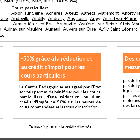
92) Méru (60395) Méry-sur-Oise (95394)
Cours particuliers
Ablon-sur-Seine
Achères
Ageux
Agnetz
Aigremont
Alfortvill
Oise
Andeville
Andilly
Andrésy
Angicourt
Angy
Annet-sur-Marne
Armentières-en-Brie
Arnouville
Asnières-sur-Seine
Athis-Mo
s
Aulnay-sur-Mauldre
Auneuil
Auvers-sur-Oise
Avilly-Saint-Léonard
lly
-50% grâce à la réduction et
Des c
au crédit d'impôt pour les
mesur
cours particuliers
pas de fo
pas de r
Le Centre Pédagogique est agréé par l'Etat
le jour e
et vous permet de bénéficier pour les
cours
par des 
particuliers
d'une
réduction ou d'un
diplômés
crédit d'impôt de 50%
sur les heures de
des tarif
cours commandées et les frais d'inscription.
En savoir plus sur le crédit d'impôt