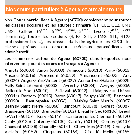
Nos cours particuliers à Ageux et aux alentours
Nos
Cours particuliers à Ageux (60700)
conviennent pour toutes
les classes scolaires et les adultes : Primaire (CP, CE1, CE2, CM1,
ème
ème
ème
ème
nde
ère
CM2), Collège (6
, 5
, 4
, 3
), Lycée (2
, 1
,
Terminale), toutes les sections (S, ES, STI, STMG, STL, ST2S,
professionnelles, ...), les classes du lycée agricole, les CPGE, les
classes prépas aux concours médicaux paramédicaux et
administratif...
Les communes autour de
Ageux (60700)
dans lesquelles nous
intervenons pour des
cours de français à Ageux
:
Agnetz (60007) Airion (60008) Angicourt (60013) Angy (60015)
Ansacq (60016) Apremont (60022) Armancourt (60023) Arsy
(60024) Auger-Saint-Vincent (60027) Aumont-en-Halatte (60028)
Avilly-Saint-Léonard (60033) Avrechy (60034) Avrigny (60036)
Bailleul-le-Soc (60040) Bailleval (60042) Balagny-sur-Thérain
(60044) Barbery (60045) Baron (60047) Baugy (60048) Bazicourt
(60050) Beaurepaire (60056) Béthisy-Saint-Martin (60067)
Béthisy-Saint-Pierre (60068) Blincourt (60078) Borest (60087)
Brasseuse (60100) Brenouille (60102) Breuil-le-Sec (60106) Breuil-
le-Vert (60107) Bury (60116) Cambronne-lès-Clermont (60120)
Canly (60125) Catenoy (60130) Cauffry (60134) Cernoy (60137)
Chamant (60138) Chantilly (60141) Chevrières (60149) Choisy-la-
Victoire (60152) Cinqueux (60154) Cires-lès-Mello (60155)