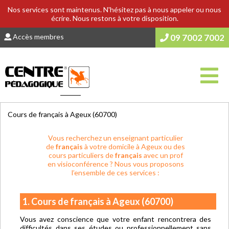
Nos services sont maintenus. N'hésitez pas à nous appeler ou nous
écrire. Nous restons à votre disposition.
Accès membres
09 7002 7002
Vous êtes ici :
Accueil
>
COURS & SOUTIEN SCOLAIRE
Cours de français à Ageux (60700)
Vous recherchez un enseignant particulier
de
français
à votre domicile à Ageux ou des
cours particuliers de
français
avec un prof
en visioconférence ? Nous vous proposons
l’ensemble de ces services :
1. Cours de français à Ageux (60700)
Vous avez conscience que votre enfant rencontrera des
difficultés dans ses études ou professionnellement sans