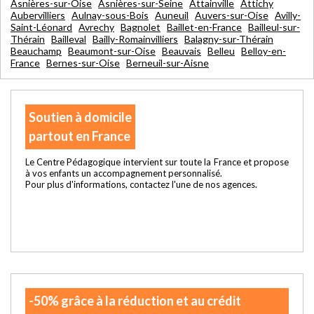
Asnières-sur-Oise
Asnières-sur-Seine
Attainville
Attichy
Aubervilliers
Aulnay-sous-Bois
Auneuil
Auvers-sur-Oise
Avilly-
Saint-Léonard
Avrechy
Bagnolet
Baillet-en-France
Bailleul-sur-
Thérain
Bailleval
Bailly-Romainvilliers
Balagny-sur-Thérain
Beauchamp
Beaumont-sur-Oise
Beauvais
Belleu
Belloy-en-
France
Bernes-sur-Oise
Berneuil-sur-Aisne
Soutien à domicile
partout en France
Le Centre Pédagogique intervient sur toute la France et propose
à vos enfants un accompagnement personnalisé.
Pour plus d'informations, contactez l'une de nos agences.
-50% grâce à la réduction et au crédit