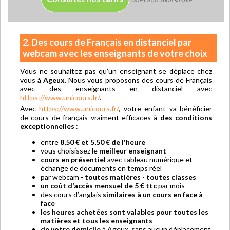
2. Des cours de Français en distanciel par
webcam avec les enseignants de votre choix
Vous ne souhaitez pas qu’un enseignant se déplace chez
vous à
Ageux
. Nous vous proposons des cours de Français
avec des enseignants en distanciel avec
https://www.unicours.fr/
.
Avec
https://www.unicours.fr/
, votre enfant va bénéficier
de cours de français vraiment efficaces à
des conditions
exceptionnelles
:
entre
8,50 € et 5,50 € de l'heure
vous choisissez le
meilleur enseignant
cours en présentiel
avec tableau numérique et
échange de documents en temps réel
par webcam -
toutes matières
-
toutes classes
un coût d’accès mensuel de 5 € ttc
par mois
des cours d’anglais
similaires à un cours en face à
face
les heures achetées sont valables pour toutes les
matières et tous les enseignants
de votre domicile
à Ageux, sans aucun déplacement