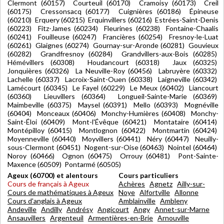
Clermont (60157) Courteuil (60170) Cramoisy (60173) Creil
(60175) Cressonsacq (60177) Cuignières (60186) Épineuse
(60210) Erquery (60215) Erquinvillers (60216) Estrées-Saint-Denis
(60223) Fitz-James (60234) Fleurines (60238) Fontaine-Chaalis
(60241) Fouilleuse (60247) Francières (60254) Fresnoy-le-Luat
(60261) Glaignes (60274) Gournay-sur-Aronde (60281) Gouvieux
(60282) Grandfresnoy (60284) Grandvillers-aux-Bois (60285)
Hémévillers (60308) Houdancourt (60318) Jaux (60325)
Jonquières (60326) La Neuville-Roy (60456) Labruyère (60332)
Lachelle (60337) Lacroix-Saint-Ouen (60338) Laigneville (60342)
Lamécourt (60345) Le Fayel (60229) Le Meux (60402) Liancourt
(60360) Lieuvillers (60364) Longueil-Sainte-Marie (60369)
Maimbeville (60375) Maysel (60391) Mello (60393) Mognéville
(60404) Monceaux (60406) Monchy-Humières (60408) Monchy-
Saint-Éloi (60409) Mont-l'Évêque (60421) Montataire (60414)
Montépilloy (60415) Montlognon (60422) Montmartin (60424)
Moyenneville (60440) Moyvillers (60441) Néry (60447) Neuilly-
sous-Clermont (60451) Nogent-sur-Oise (60463) Nointel (60464)
Noroy (60466) Ognon (60475) Orrouy (60481) Pont-Sainte-
Maxence (60509) Pontarmé (60505)
Ageux (60700) et alentours
Cours particuliers
Cours de français à Ageux
Achères
Agnetz
Ailly-sur-
Cours de mathématiques à Ageux
Noye
Alfortville
Allonne
Cours d'anglais à Ageux
Amblainville
Ambleny
Andeville
Andilly
Andrésy
Angicourt
Angy
Annet-sur-Marne
Ansauvillers
Argenteuil
Armentières-en-Brie
Arnouville