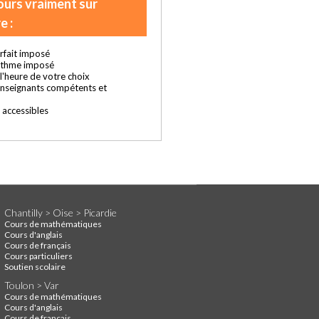
ours vraiment sur
e :
rfait imposé
ythme imposé
t l'heure de votre choix
enseignants compétents et
s accessibles
Chantilly > Oise > Picardie
Cours de mathématiques
Cours d'anglais
Cours de français
Cours particuliers
Soutien scolaire
Toulon > Var
Cours de mathématiques
Cours d'anglais
Cours de français