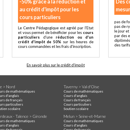
-50% grâce à la réduction et
Des c
au crédit d'impôt pour les
mesur
cours particuliers
pas de fo
pas de r
Le Centre Pédagogique est agréé par l'Etat
le jour e
et vous permet de bénéficier pour les
cours
par des 
particuliers
d'une
réduction ou d'un
diplômés
crédit d'impôt de 50%
sur les heures de
des tarif
cours commandées et les frais d'inscription.
En savoir plus sur le crédit d'impôt
lle > Nord
Taverny > Val d'Oise
urs de mathématiques
Cours de mathématiques
urs d'anglais
Cours d'anglais
urs de français
Cours de français
rs particuliers
Cours particuliers
utien scolaire
Soutien scolaire
rdeaux - Talence > Gironde
Melun > Seine-et-Marne
urs de mathématiques
Cours de mathématiques
urs d'anglais
Cours d'anglais
urs de français
Cours de français