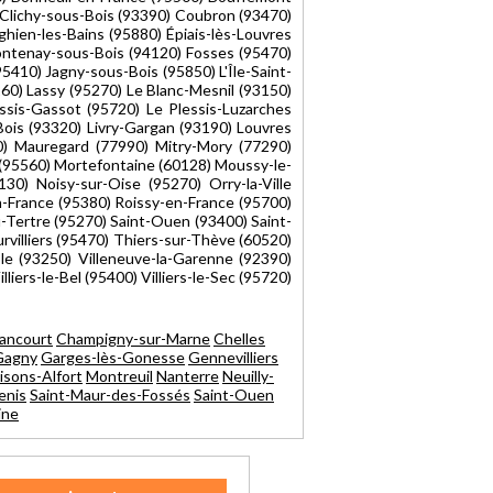
Clichy-sous-Bois (93390) Coubron (93470)
hien-les-Bains (95880) Épiais-lès-Louvres
Fontenay-sous-Bois (94120) Fosses (95470)
410) Jagny-sous-Bois (95850) L'Île-Saint-
60) Lassy (95270) Le Blanc-Mesnil (93150)
sis-Gassot (95720) Le Plessis-Luzarches
-Bois (93320) Livry-Gargan (93190) Louvres
70) Mauregard (77990) Mitry-Mory (77290)
(95560) Mortefontaine (60128) Moussy-le-
30) Noisy-sur-Oise (95270) Orry-la-Ville
en-France (95380) Roissy-en-France (95700)
u-Tertre (95270) Saint-Ouen (93400) Saint-
villiers (95470) Thiers-sur-Thève (60520)
le (93250) Villeneuve-la-Garenne (92390)
liers-le-Bel (95400) Villiers-le-Sec (95720)
lancourt
Champigny-sur-Marne
Chelles
Gagny
Garges-lès-Gonesse
Gennevilliers
isons-Alfort
Montreuil
Nanterre
Neuilly-
enis
Saint-Maur-des-Fossés
Saint-Ouen
ine