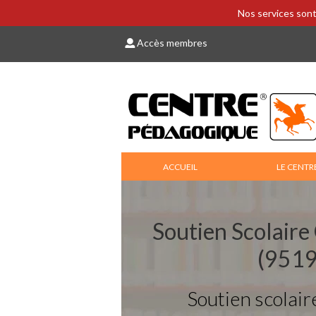
Nos services sont
Accès membres
ACCUEIL
LE CENTR
Soutien Scolaire
(9519
Soutien scolair