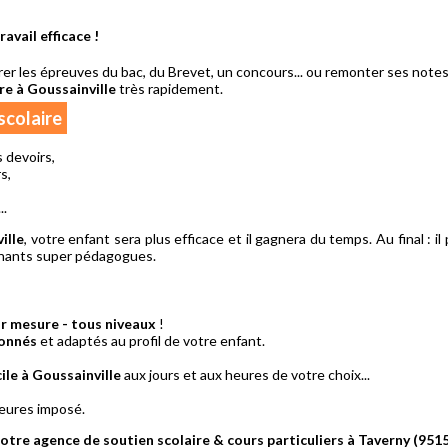
ravail efficace !
arer les épreuves du bac, du Brevet, un concours... ou remonter ses note
re à Goussainville
très rapidement.
scolaire
 devoirs,
s,
..
ille
, votre enfant sera plus efficace et il gagnera du temps. Au final : i
ignants super pédagogues.
r mesure - tous niveaux
!
ionnés
et adaptés au profil de votre enfant.
ile à Goussainville
aux jours et aux heures de votre choix...
’heures imposé.
otre agence de soutien scolaire & cours particuliers à Taverny (951