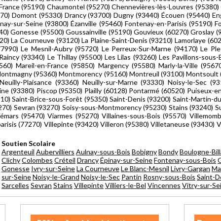
France (95190) Chaumontel (95270) Chennevières-lès-Louvres (95380) 
5170) Domont (95330) Drancy (93700) Dugny (93440) Écouen (95440) Eng
nay-sur-Seine (93800) Ézanville (95460) Fontenay-en-Parisis (95190) 
) Gonesse (95500) Goussainville (95190) Gouvieux (60270) Groslay (95
20) La Courneuve (93120) La Plaine-Saint-Denis (93210) Lamorlaye (602
7990) Le Mesnil-Aubry (95720) Le Perreux-Sur-Marne (94170) Le Ples
Raincy (93340) Le Thillay (95500) Les Lilas (93260) Les Pavillons-sous
5560) Mareil-en-France (95850) Margency (95580) Marly-la-Ville (956
 Montmagny (95360) Montmorency (95160) Montreuil (93100) Montsoult 
uilly-Plaisance (93360) Neuilly-sur-Marne (93330) Noisy-le-Sec (931
eine (93380) Piscop (95350) Plailly (60128) Pontarmé (60520) Puiseux-
10) Saint-Brice-sous-Forêt (95350) Saint-Denis (93200) Saint-Martin-d
270) Sevran (93270) Soisy-sous-Montmorency (95230) Stains (93240) Sur
émars (95470) Viarmes (95270) Villaines-sous-Bois (95570) Villemomb
isis (77270) Villepinte (93420) Villeron (95380) Villetaneuse (93430) Vil
Soutien Scolaire
Argenteuil
Aubervilliers
Aulnay-sous-Bois
Bobigny
Bondy
Boulogne-Bil
Clichy
Colombes
Créteil
Drancy
Épinay-sur-Seine
Fontenay-sous-Bois
Gonesse
Ivry-sur-Seine
La Courneuve
Le Blanc-Mesnil
Livry-Gargan
Ma
sur-Seine
Noisy-le-Grand
Noisy-le-Sec
Pantin
Rosny-sous-Bois
Saint-D
Sarcelles
Sevran
Stains
Villepinte
Villiers-le-Bel
Vincennes
Vitry-sur-Se