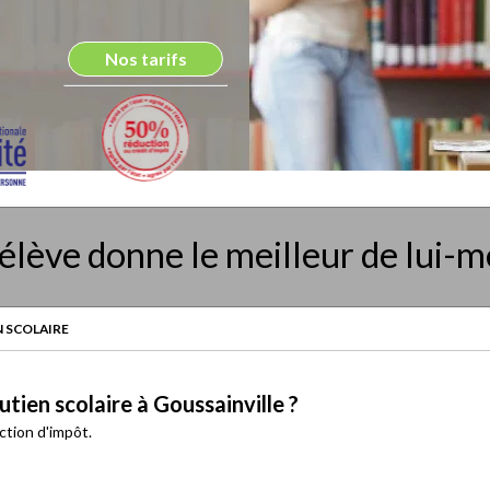
Nos tarifs
élève donne le meilleur de lui-
 SCOLAIRE
tien scolaire à Goussainville ?
ction d'impôt.