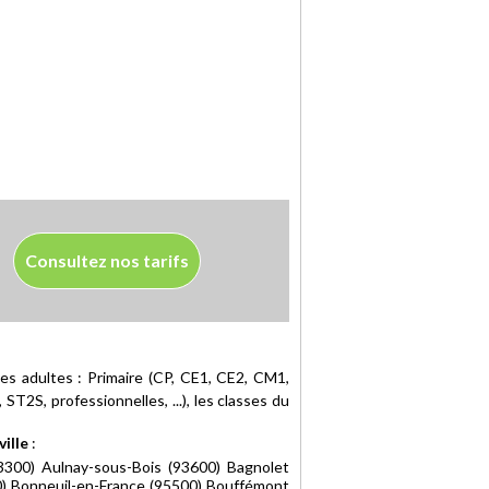
Consultez nos tarifs
es adultes : Primaire (CP, CE1, CE2, CM1,
ST2S, professionnelles, ...), les classes du
ille
:
(93300) Aulnay-sous-Bois (93600) Bagnolet
40) Bonneuil-en-France (95500) Bouffémont