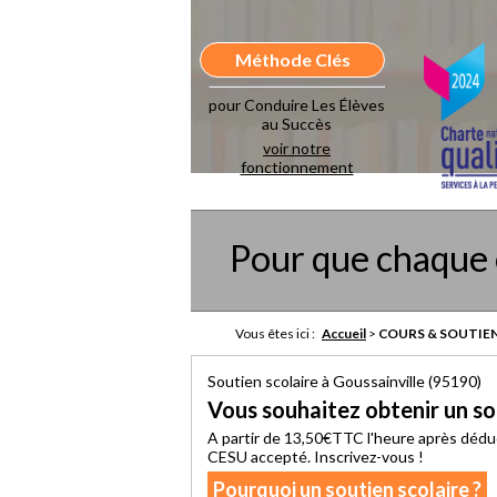
Méthode Clés
pour Conduire Les Élèves
au Succès
voir notre
fonctionnement
Pour que chaque 
Vous êtes ici :
Accueil
>
COURS & SOUTIEN
Soutien scolaire à Goussainville (95190)
Vous souhaitez obtenir un sou
A partir de 13,50€TTC l'heure après dédu
CESU accepté. Inscrivez-vous !
Pourquoi un soutien scolaire ?