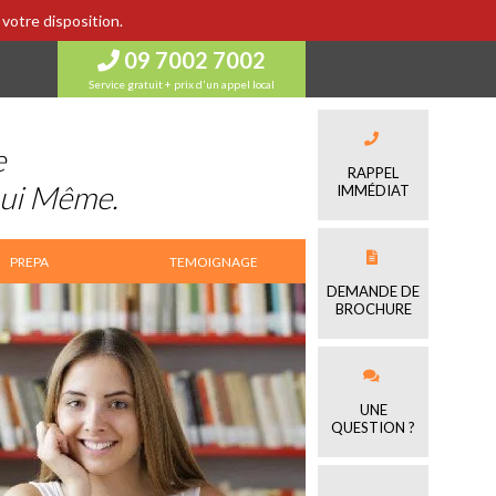
votre disposition.
09 7002 7002
Service gratuit + prix d'un appel local
e
RAPPEL
Lui Même.
IMMÉDIAT
PREPA
TEMOIGNAGE
DEMANDE DE
BROCHURE
UNE
QUESTION ?