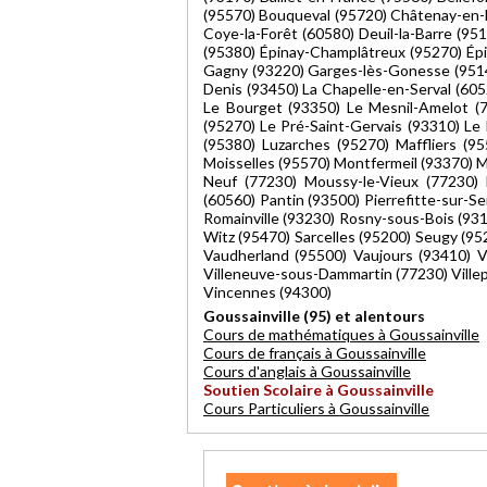
(95570) Bouqueval (95720) Châtenay-en-
Coye-la-Forêt (60580) Deuil-la-Barre (9
(95380) Épinay-Champlâtreux (95270) Épi
Gagny (93220) Garges-lès-Gonesse (95140
Denis (93450) La Chapelle-en-Serval (605
Le Bourget (93350) Le Mesnil-Amelot (7
(95270) Le Pré-Saint-Gervais (93310) Le 
(95380) Luzarches (95270) Maffliers (9
Moisselles (95570) Montfermeil (93370)
Neuf (77230) Moussy-le-Vieux (77230) Ne
(60560) Pantin (93500) Pierrefitte-sur-S
Romainville (93230) Rosny-sous-Bois (931
Witz (95470) Sarcelles (95200) Seugy (95
Vaudherland (95500) Vaujours (93410) V
Villeneuve-sous-Dammartin (77230) Villepar
Vincennes (94300)
Goussainville (95) et alentours
Cours de mathématiques à Goussainville
Cours de français à Goussainville
Cours d'anglais à Goussainville
Soutien Scolaire à Goussainville
Cours Particuliers à Goussainville