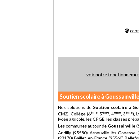
cont
voir notre fonctionneme
Soutien scolaire à Goussainvill
Nos solutions de
Soutien scolaire à Go
ème
ème
ème
ème
CM2), Collège (6
, 5
, 4
, 3
), 
lycée agricole, les CPGE, les classes prép
Les communes autour de
Goussainville 
Andilly (95580) Arnouville-lès-Gonesse 
(93170) Baillet-en-France (95560) Belle