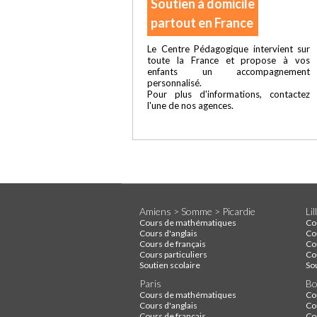
Soutien à domicile
partout en France
Le Centre Pédagogique intervient sur
toute la France et propose à vos
enfants un accompagnement
personnalisé.
Pour plus d'informations, contactez
l'une de nos agences.
Amiens > Somme > Picardie
Li
Cours de mathématiques
Co
Cours d'anglais
Co
Cours de français
Co
Cours particuliers
Cou
Soutien scolaire
So
Paris
Bo
Cours de mathématiques
Co
Cours d'anglais
Co
Cours de français
Co