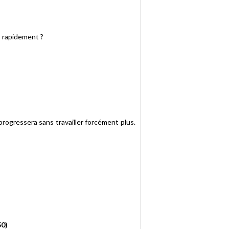
s rapidement ?
l progressera sans travailler forcément plus.
50)