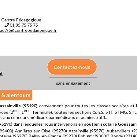
Centre Pédagogique
01 85 75 75 75
act95@centrepedagogique.fr
Contactez-nous
nt
sans engagement
e & alentours
ussainville (95190)
conviennent pour toutes les classes scolaires et l
nde
ère
Lycée (2
, 1
, Terminale), toutes les sections (S, ES, STI, STMG, STL, 
as aux concours médicaux paramédicaux et administratif...
(95190)
dans lesquelles nous intervenons en
soutien scolaire Goussainv
(95400) Asnières-sur-Oise (95270) Attainville (95570) Aubervilliers 
fontaine (95270) Belloy-en-France (95270) Bobigny (93000) Bondy (931