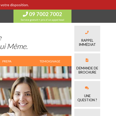
votre disposition.
09 7002 7002
Service gratuit + prix d'un appel local
e
RAPPEL
Lui Même.
IMMÉDIAT
PREPA
TEMOIGNAGE
DEMANDE DE
BROCHURE
UNE
QUESTION ?