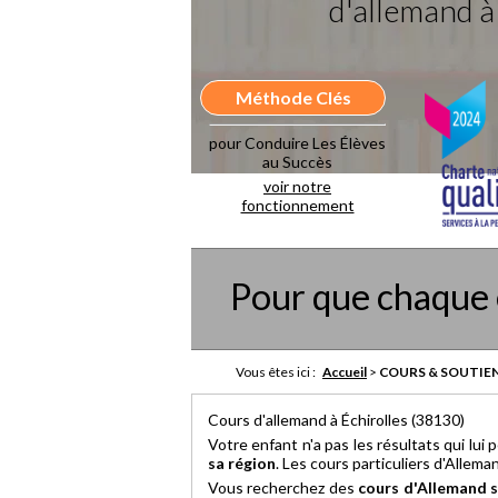
d'allemand à
Méthode Clés
pour Conduire Les Élèves
au Succès
voir notre
fonctionnement
Pour que chaque 
Vous êtes ici :
Accueil
>
COURS & SOUTIEN
Cours d'allemand à Échirolles (38130)
Votre enfant n'a pas les résultats qui lui 
sa région
. Les cours particuliers d'Allem
Vous recherchez des
cours d'Allemand s