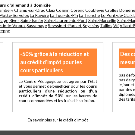
urs d'allemand à domicile
ambéry
Champ-sur-Drac
Claix
Cognin
Corenc
Coublevie
Crolles
Domèn
 Motte-Servolex
La Ravoire
La Tour-du-Pin
La Tronche
Le Pont-de-Claix
nage
Rives
Saint-Ismier
Saint-Laurent-du-Pont
Saint-Marcellin
Saint-Ma
tin-le-Vinoux
Sassenage
Seyssinet-Pariset
Seyssins
Tullins
Vif
Villard
reppe
-50% grâce à la réduction et
Des c
au crédit d'impôt pour les
mesur
cours particuliers
pas de fo
pas de r
Le Centre Pédagogique est agréé par l'Etat
le jour e
et vous permet de bénéficier pour les
cours
par des 
particuliers
d'une
réduction ou d'un
diplômés
crédit d'impôt de 50%
sur les heures de
des tarif
cours commandées et les frais d'inscription.
En savoir plus sur le crédit d'impôt