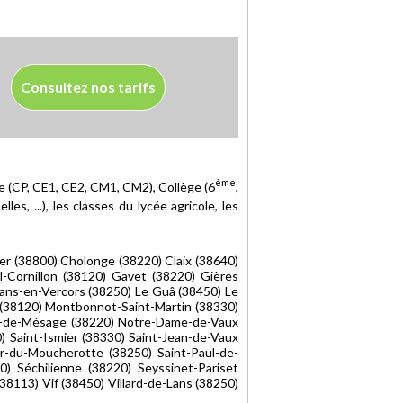
Consultez nos tarifs
ème
re (CP, CE1, CE2, CM1, CM2), Collège (6
,
es, ...), les classes du lycée agricole, les
r (38800) Cholonge (38220) Claix (38640)
-Cornillon (38120) Gavet (38220) Gières
Lans-en-Vercors (38250) Le Guâ (38450) Le
 (38120) Montbonnot-Saint-Martin (38330)
e-de-Mésage (38220) Notre-Dame-de-Vaux
 Saint-Ismier (38330) Saint-Jean-de-Vaux
ier-du-Moucherotte (38250) Saint-Paul-de-
) Séchilienne (38220) Seyssinet-Pariset
8113) Vif (38450) Villard-de-Lans (38250)