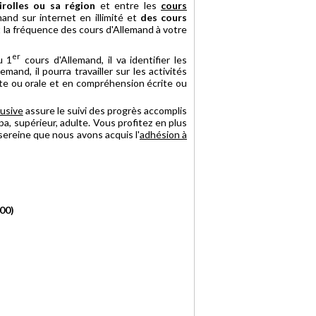
irolles ou sa région
et entre les
cours
and sur internet en illimité et
des cours
 et la fréquence des cours d'Allemand à votre
er
u 1
cours d'Allemand, il va identifier les
and, il pourra travailler sur les activités
ite ou orale et en compréhension écrite ou
usive
assure le suivi des progrès accomplis
pa, supérieur, adulte. Vous profitez en plus
 sereine que nous avons acquis l'
adhésion à
00)