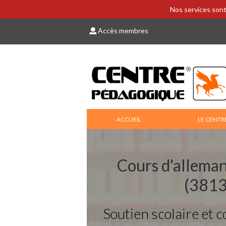
Nos services sont
Accès membres
ACCUEIL
LE CENTR
Cours d'alleman
(3813
Soutien scolaire et c