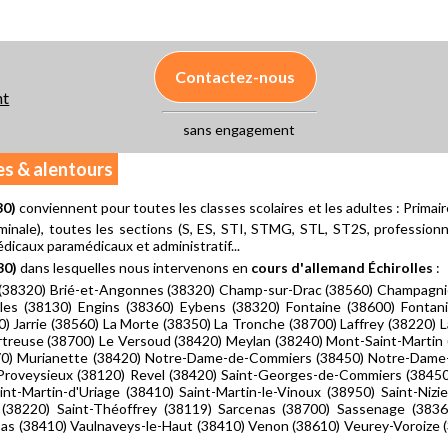
Contactez-nous
nt
sans engagement
es & alentours
30)
conviennent pour toutes les classes scolaires et les adultes : Primai
minale), toutes les sections (S, ES, STI, STMG, STL, ST2S, professionnell
icaux paramédicaux et administratif...
30)
dans lesquelles nous intervenons en
cours d'allemand Échirolles
:
 (38320) Brié-et-Angonnes (38320) Champ-sur-Drac (38560) Champagnie
es (38130) Engins (38360) Eybens (38320) Fontaine (38600) Fontanil
) Jarrie (38560) La Morte (38350) La Tronche (38700) Laffrey (38220) 
rtreuse (38700) Le Versoud (38420) Meylan (38240) Mont-Saint-Martin
0) Murianette (38420) Notre-Dame-de-Commiers (38450) Notre-Dam
Proveysieux (38120) Revel (38420) Saint-Georges-de-Commiers (38450)
int-Martin-d'Uriage (38410) Saint-Martin-le-Vinoux (38950) Saint-Niz
(38220) Saint-Théoffrey (38119) Sarcenas (38700) Sassenage (38360
as (38410) Vaulnaveys-le-Haut (38410) Venon (38610) Veurey-Voroize (3