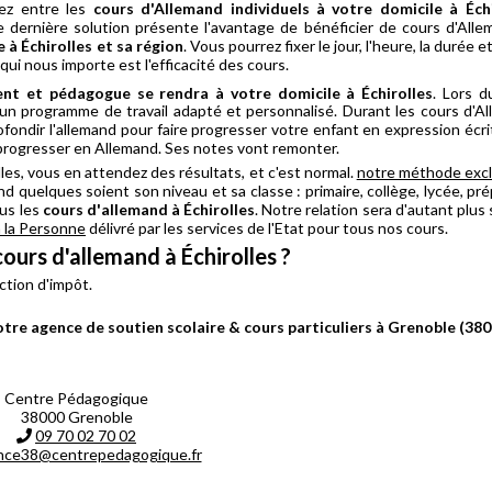
rez entre les
cours d'Allemand individuels à votre domicile à Éch
e dernière solution présente l'avantage de bénéficier de cours d'Allem
 à Échirolles et sa région
. Vous pourrez fixer le jour, l'heure, la durée
ui nous importe est l'efficacité des cours.
nt et pédagogue se rendra à votre domicile à Échirolles
. Lors d
un programme de travail adapté et personnalisé. Durant les cours d'Allem
ofondir l'allemand pour faire progresser votre enfant en expression écr
 progresser en Allemand. Ses notes vont remonter.
les, vous en attendez des résultats, et c'est normal.
notre méthode excl
d quelques soient son niveau et sa classe : primaire, collège, lycée, pré
ous les
cours d'allemand à Échirolles
. Notre relation sera d'autant plus
à la Personne
délivré par les services de l'Etat pour tous nos cours.
ours d'allemand à Échirolles ?
ction d'impôt.
tre agence de soutien scolaire & cours particuliers à Grenoble (380
Centre Pédagogique
38000 Grenoble
09 70 02 70 02
nce38@centrepedagogique.fr