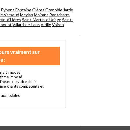
e
Eybens
Fontaine
Gières
Grenoble
Jarrie
Le Versoud
Meylan
Moirans
Pontcharra
rtin-d'Hères
Saint-Martin-d'Uriage
Saint-
-Bonnot
Villard-de-Lans
Vizille
Voiron
ours vraiment sur
e :
rfait imposé
ythme imposé
t l'heure de votre choix
enseignants compétents et
s accessibles