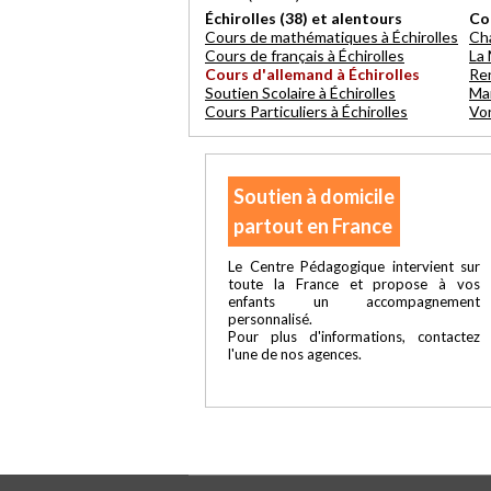
Échirolles (38) et alentours
Co
Cours de mathématiques à Échirolles
Ch
Cours de français à Échirolles
La
Cours d'allemand à Échirolles
Re
Soutien Scolaire à Échirolles
Mar
Cours Particuliers à Échirolles
Vo
Soutien à domicile
partout en France
Le Centre Pédagogique intervient sur
toute la France et propose à vos
enfants un accompagnement
personnalisé.
Pour plus d'informations, contactez
l'une de nos agences.