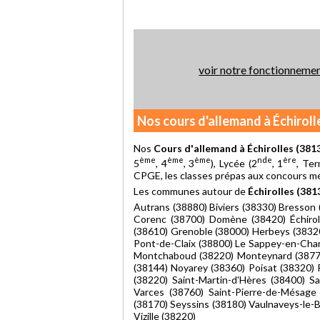
voir notre fonctionneme
Nos cours d'allemand à Échiroll
Nos
Cours d'allemand à Échirolles (381
ème
ème
ème
nde
ère
5
, 4
, 3
), Lycée (2
, 1
, Ter
CPGE, les classes prépas aux concours méd
Les communes autour de
Échirolles (381
Autrans (38880) Biviers (38330) Bresson
Corenc (38700) Domène (38420) Échiroll
(38610) Grenoble (38000) Herbeys (38320
Pont-de-Claix (38800) Le Sappey-en-Cha
Montchaboud (38220) Monteynard (3877
(38144) Noyarey (38360) Poisat (38320) 
(38220) Saint-Martin-d'Hères (38400) Sa
Varces (38760) Saint-Pierre-de-Mésage 
(38170) Seyssins (38180) Vaulnaveys-le-B
Vizille (38220)