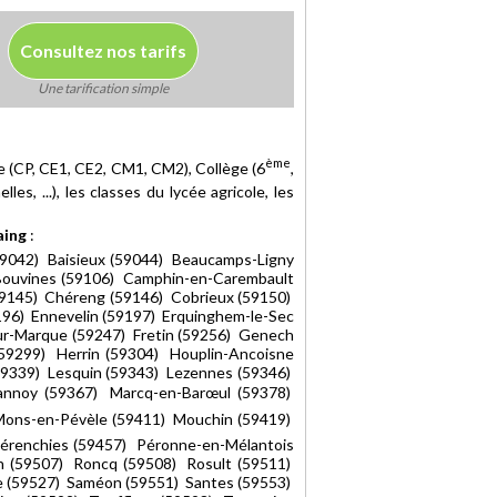
Consultez nos tarifs
Une tarification simple
ème
re (CP, CE1, CE2, CM1, CM2), Collège (6
,
es, ...), les classes du lycée agricole, les
aing
:
(59042) Baisieux (59044) Beaucamps-Ligny
 Bouvines (59106) Camphin-en-Carembault
59145) Chéreng (59146) Cobrieux (59150)
96) Ennevelin (59197) Erquinghem-le-Sec
ur-Marque (59247) Fretin (59256) Genech
59299) Herrin (59304) Houplin-Ancoisne
(59339) Lesquin (59343) Lezennes (59346)
Lannoy (59367) Marcq-en-Barœul (59378)
 Mons-en-Pévèle (59411) Mouchin (59419)
Pérenchies (59457) Péronne-en-Mélantois
n (59507) Roncq (59508) Rosult (59511)
lle (59527) Saméon (59551) Santes (59553)