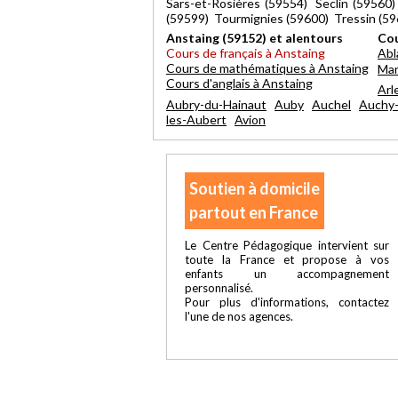
Sars-et-Rosières (59554) Seclin (5956
(59599) Tourmignies (59600) Tressin (59
Anstaing (59152) et alentours
Cou
Cours de français à Anstaing
Abl
Cours de mathématiques à Anstaing
Mar
Cours d'anglais à Anstaing
Arl
Aubry-du-Hainaut
Auby
Auchel
Auchy-
les-Aubert
Avion
Soutien à domicile
partout en France
Le Centre Pédagogique intervient sur
toute la France et propose à vos
enfants un accompagnement
personnalisé.
Pour plus d'informations, contactez
l'une de nos agences.