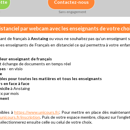
ette
Contactez-nous
e
Sans engagement
distanciel par webcam avec les enseignants de votre cho
ant de français à
Anstaing
ou vous ne souhaitez pas qu’un enseignant se
s enseignants de Français en distanciel ce qui permettra à votre enfant
leur enseignant de français
et échange de documents en temps réel
ses
- en visio
re
bles pour toutes les matières et tous les enseignants
s en face à face
icile
à Anstaing
tc
par mois
ement
nibles à
https://www.unicours.fr/
. Pour mettre en place dès maintenan
unicours.fr/inscription
. Puis de votre espace membre, cliquez sur l’ongle
électionnerez ensuite celle ou celui de votre choix.