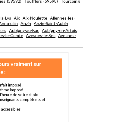
es (59592) Toufflers (59598) Tourcoing
-la-Lys
Aix
Aix-Noulette
Allennes-les-
Annœullin
Anzin
Anzin-Saint-Aubin
ers
Aubigny-au-Bac
Aubigny-en-Artois
es-le-Comte
Avesnes-le-Sec
Avesnes-
ours vraiment sur
e :
rfait imposé
ythme imposé
t l'heure de votre choix
enseignants compétents et
s accessibles