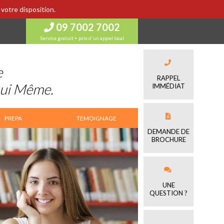
votre disposition.
09 7002 7002
Service gratuit + prix d'un appel local
e
RAPPEL
Lui Même.
IMMÉDIAT
PREPA
TEMOIGNAGE
DEMANDE DE
BROCHURE
UNE
QUESTION ?