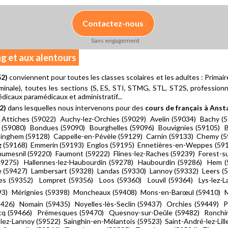
Contactez-nous
Sans engagement
ng et aux alentours
52)
conviennent pour toutes les classes scolaires et les adultes : Primai
minale), toutes les sections (S, ES, STI, STMG, STL, ST2S, professionnell
icaux paramédicaux et administratif...
2)
dans lesquelles nous intervenons pour des
cours de français à Anst
) Attiches (59022) Auchy-lez-Orchies (59029) Avelin (59034) Bachy 
t (59080) Bondues (59090) Bourghelles (59096) Bouvignies (59105)
inghem (59128) Cappelle-en-Pévèle (59129) Carnin (59133) Chemy (
g (59168) Emmerin (59193) Englos (59195) Ennetières-en-Weppes (591
mesnil (59220) Faumont (59222) Flines-lez-Raches (59239) Forest-s
9275) Hallennes-lez-Haubourdin (59278) Haubourdin (59286) Hem (
le (59427) Lambersart (59328) Landas (59330) Lannoy (59332) Leers 
lles (59352) Lompret (59356) Loos (59360) Louvil (59364) Lys-lez-
9393) Mérignies (59398) Moncheaux (59408) Mons-en-Barœul (59410)
9426) Nomain (59435) Noyelles-lès-Seclin (59437) Orchies (59449) 
cq (59466) Prémesques (59470) Quesnoy-sur-Deûle (59482) Ronchi
-lez-Lannoy (59522) Sainghin-en-Mélantois (59523) Saint-André-lez-Li