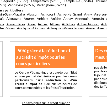
0) Sequedin (59566) Templemars (59585) Templeuve (59586) Thumeri
602) Vendeville (59609) Verlinghem (59611)
rs particuliers
ain-Saint-Nazaire
Abscon
Achicourt
Achiet-le-Grand
Agny
Aire-sur
ais
Allouagne
Angres
Anhiers
Aniche
Annay
Annequin
Annezin
eux
Armentières
Arras
Artres
Athies
Attiches
Auberchicourt
Aub
les-Mines
Auchy-lez-Orchies
Aulnoy-lez-Valenciennes
Avelin
Avesn
-50% grâce à la réduction et
Des c
au crédit d'impôt pour les
mesur
cours particuliers
pas de fo
pas de r
Le Centre Pédagogique est agréé par l'Etat
le jour e
et vous permet de bénéficier pour les
cours
par des 
particuliers
d'une
réduction ou d'un
diplômés
crédit d'impôt de 50%
sur les heures de
des tarif
cours commandées et les frais d'inscription.
En savoir plus sur le crédit d'impôt