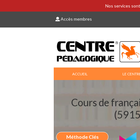
Nos services sont
Accès membres
ACCUEIL
LE CENTR
Cours de frança
(5915
Méthode Clés