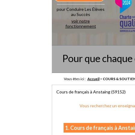
pour Conduire Les Élèves
au Succès
voir notre
fonctionnement
Pour que chaque 
Vous êtes ici :
Accueil
>
COURS & SOUTIEN
Cours de français à Anstaing (59152)
Vous recherchez un enseignan
1. Cours de français à Ansta