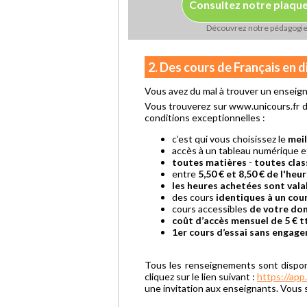
Consultez notre plaqu
Découvrez notre pédagogi
2. Des cours de Français en 
Vous avez du mal à trouver un enseign
Vous trouverez sur www.unicours.fr de
conditions exceptionnelles :
c’est qui vous choisissez le
meil
accès à un tableau numérique 
toutes matières
-
toutes clas
entre
5,50 € et 8,50 € de l'heu
les heures achetées sont vala
des cours
identiques à un cour
cours accessibles
de votre dom
coût d’accès mensuel de 5 € t
1er cours d’essai sans engag
Tous les renseignements sont dispo
cliquez sur le lien suivant :
https://app.
une invitation aux enseignants. Vous s