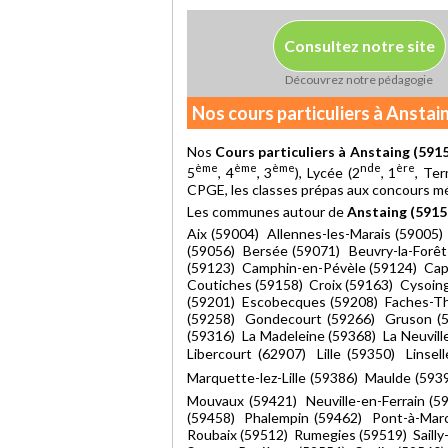
Consultez notre site
Découvrez notre pédagogie
Nos cours particuliers à Anstai
Nos
Cours particuliers à Anstaing (591
ème
ème
ème
nde
ère
5
, 4
, 3
), Lycée (2
, 1
, Ter
CPGE, les classes prépas aux concours méd
Les communes autour de
Anstaing (5915
Aix (59004) Allennes-les-Marais (59005
(59056) Bersée (59071) Beuvry-la-Forê
(59123) Camphin-en-Pévèle (59124) Cap
Coutiches (59158) Croix (59163) Cysoin
(59201) Escobecques (59208) Faches-Thu
(59258) Gondecourt (59266) Gruson (5
(59316) La Madeleine (59368) La Neuvil
Libercourt (62907) Lille (59350) Linse
Marquette-lez-Lille (59386) Maulde (5
Mouvaux (59421) Neuville-en-Ferrain (5
(59458) Phalempin (59462) Pont-à-Mar
Roubaix (59512) Rumegies (59519) Sailly