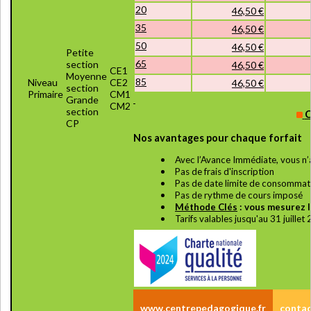
20
46,50 €
35
46,50 €
50
46,50 €
Petite
65
section
46,50 €
CE1
Moyenne
85
Niveau
CE2
46,50 €
section
Primaire
CM1
Grande
CM2
section
C
CP
Nos avantages pour chaque forfait
Avec l’Avance Immédiate, vous n’av
Pas de frais d'inscription
Pas de date limite de consommat
Pas de rythme de cours imposé
Méthode Clés
: vous mesurez l
Tarifs valables jusqu'au 31 juillet
www.centrepedagogique.fr
conta