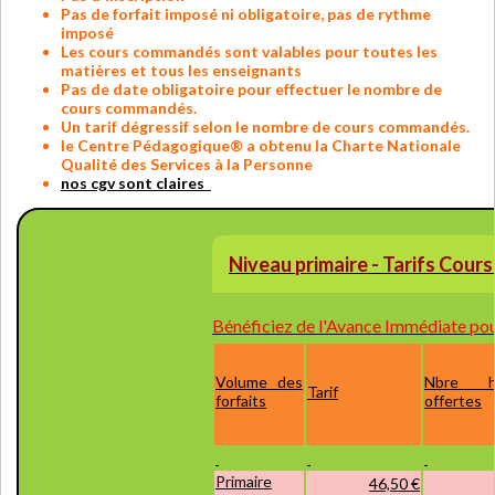
Pas de forfait imposé ni obligatoire, pas de rythme
imposé
Les cours commandés sont valables pour toutes les
matières et tous les enseignants
Pas de date obligatoire pour effectuer le nombre de
cours commandés.
Un tarif dégressif selon le nombre de cours commandés.
le Centre Pédagogique® a obtenu la Charte Nationale
Qualité des Services à la Personne
nos cgv sont claires
Niveau
primaire
- Tarifs Cours
Bénéficiez de l'Avance Immédiate pour
Volume des
Nbre h
Tarif
forfaits
offertes
Primaire
46,50 €