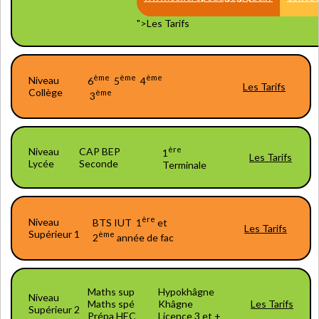
">Les Tarifs
ème
ème
ème
Niveau
6
5
4
Les Tarifs
Collège
ème
3
ère
Niveau
CAP BEP
1
Les Tarifs
Lycée
Seconde
Terminale
ère
Niveau
BTS IUT 1
et
Les Tarifs
Supérieur 1
ème
2
année de fac
Maths sup
Hypokhâgne
Niveau
Maths spé
Khâgne
Les Tarifs
Supérieur 2
Prépa HEC
Licence 3 et +