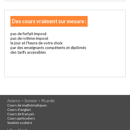
Des cours vraiment sur mesure :
pas de forfait imposé
pas de rythme imposé
le jour et l'heure de votre choix
par des enseignants compétents et diplômés
des tarifs accessibles
Amiens > Somme > Picardie
Cours de mathématiques
Cours d'anglais
Cours de français
Cours particuliers
Soutien scolaire