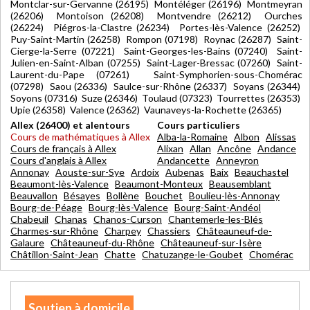
Montclar-sur-Gervanne (26195) Montéléger (26196) Montmeyran
(26206) Montoison (26208) Montvendre (26212) Ourches
(26224) Piégros-la-Clastre (26234) Portes-lès-Valence (26252)
Puy-Saint-Martin (26258) Rompon (07198) Roynac (26287) Saint-
Cierge-la-Serre (07221) Saint-Georges-les-Bains (07240) Saint-
Julien-en-Saint-Alban (07255) Saint-Lager-Bressac (07260) Saint-
Laurent-du-Pape (07261) Saint-Symphorien-sous-Chomérac
(07298) Saou (26336) Saulce-sur-Rhône (26337) Soyans (26344)
Soyons (07316) Suze (26346) Toulaud (07323) Tourrettes (26353)
Upie (26358) Valence (26362) Vaunaveys-la-Rochette (26365)
Allex (26400) et alentours
Cours particuliers
Cours de mathématiques à Allex
Alba-la-Romaine
Albon
Alissas
Cours de français à Allex
Alixan
Allan
Ancône
Andance
Cours d'anglais à Allex
Andancette
Anneyron
Annonay
Aouste-sur-Sye
Ardoix
Aubenas
Baix
Beauchastel
Beaumont-lès-Valence
Beaumont-Monteux
Beausemblant
Beauvallon
Bésayes
Bollène
Bouchet
Boulieu-lès-Annonay
Bourg-de-Péage
Bourg-lès-Valence
Bourg-Saint-Andéol
Chabeuil
Chanas
Chanos-Curson
Chantemerle-les-Blés
Charmes-sur-Rhône
Charpey
Chassiers
Châteauneuf-de-
Galaure
Châteauneuf-du-Rhône
Châteauneuf-sur-Isère
Châtillon-Saint-Jean
Chatte
Chatuzange-le-Goubet
Chomérac
Soutien à domicile