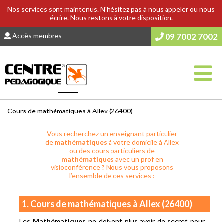
Nos services sont maintenus. N'hésitez pas à nous appeler ou nous
écrire. Nous restons à votre disposition.
Accès membres
09 7002 7002
Vous êtes ici :
Accueil
>
COURS & SOUTIEN SCOLAIRE
Cours de mathématiques à Allex (26400)
Vous recherchez un enseignant particulier
de
mathématiques
à votre domicile à Allex
ou des cours particuliers de
mathématiques
avec un prof en
visioconférence ? Nous vous proposons
l’ensemble de ces services :
1. Cours de mathématiques à Allex (26400)
Les
Mathématiques
ne doivent plus avoir de secret pour