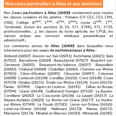
Nos cours particuliers à Allex et aux alentours
Nos
Cours particuliers à Allex (26400)
conviennent pour toutes
les classes scolaires et les adultes : Primaire (CP, CE1, CE2, CM1,
ème
ème
ème
ème
nde
ère
CM2), Collège (6
, 5
, 4
, 3
), Lycée (2
, 1
,
Terminale), toutes les sections (S, ES, STI, STMG, STL, ST2S,
professionnelles, ...), les classes du lycée agricole, les CPGE, les
classes prépas aux concours médicaux paramédicaux et
administratif...
Les communes autour de
Allex (26400)
dans lesquelles nous
intervenons pour des
cours de mathématiques à Allex
:
Ambonil (26007) Aouste-sur-Sye (26011) Autichamp (26021) Baix
(07022) Barcelonne (26024) Beauchastel (07027) Beaufort-sur-
Gervanne (26035) Beaumont-lès-Valence (26037) Beauvallon
(26042) Chabeuil (26064) Chabrillan (26065) Charmes-sur-Rhône
(07055) Cléon-d'Andran (26095) Cliousclat (26097) Cobonne
(26098) Combovin (26100) Condillac (26102) Crest (26108) Cruas
(07076) Divajeu (26115) Étoile-sur-Rhône (26124) Eurre (26125)
Flaviac (07090) Gigors-et-Lozeron (26141) Gilhac-et-Bruzac
(07094) Grane (26144) Guilherand-Granges (07102) La Baume-
Cornillane (26032) La Coucourde (26106) La Laupie (26157) La
Répara-Auriples (26020) La Roche-sur-Grane (26277) La Voulte-
sur-Rhône (07349) Le Pouzin (07181) Livron-sur-Drôme (26165)
Loriol-sur-Drôme (26166) Malissard (26170) Manas (26171)
Marsanne (26176) Mirabel-et-Blacons (26183) Mirmande (26185)