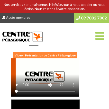
Nos services sont maintenus. N'hésitez pas à nous appeler ou nous
écrire. Nous restons à votre disposition.
Accès membres
09 7002 7002
Vous êtes ici :
Accueil
>
PREPA
Video - Présentation du Centre Pédagogique