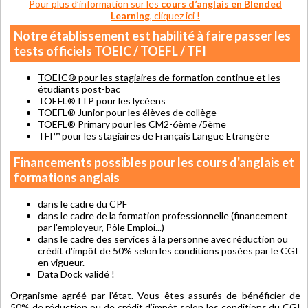
Pour plus d’information sur les
cours d’anglais en Blended
Learning
, cliquez ici !
Notre établissement est habilité à faire passer les
tests officiels TOEIC / TOEFL / TFI
TOEIC® pour les stagiaires de formation continue et les
étudiants post-bac
TOEFL® ITP pour les lycéens
TOEFL® Junior pour les élèves de collège
TOEFL® Primary pour les CM2-6ème /5ème
TFI™ pour les stagiaires de Français Langue Etrangère
Financements possibles pour les cours d'anglais et
formations anglais
dans le cadre du CPF
dans le cadre de la formation professionnelle (financement
par l'employeur, Pôle Emploi...)
dans le cadre des services à la personne avec réduction ou
crédit d'impôt de 50% selon les conditions posées par le CGI
en vigueur.
Data Dock validé !
Organisme agréé par l’état. Vous êtes assurés de bénéficier de
50% de réduction ou de crédit d’impôt selon les conditions du CGI